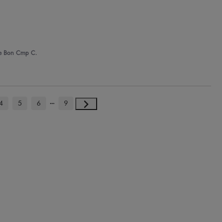
e Bon Cmp C.
4
5
6
9