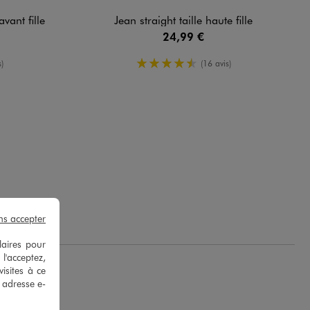
avant fille
Jean straight taille haute fille
24,99 €
yenne
4.5/5 de moyenne
)
(16 avis)
ns accepter
laires pour
 l'acceptez,
isites à ce
e adresse e-