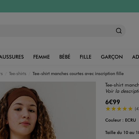
AUSSURES
FEMME
BÉBÉ
FILLE
GARÇON
A
rs
Tee-shirts
Tee-shirt manches courtes avec inscription fille
Tee-shirt manche
Voir la descript
6€99
5/5 de moyenn
(4
Couleur :
ECRU
Couleur
Choisissez votre 
Taille du 10 au 