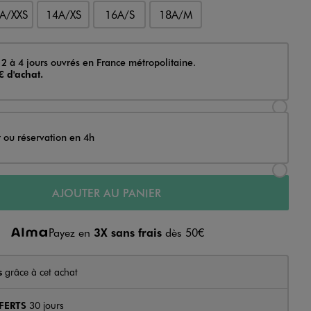
A/XXS
14A/XS
16A/S
18A/M
 2 à 4 jours ouvrés en France métropolitaine.
€ d'achat.
Sélectionner l’option de livraison Achat et li
t ou réservation en 4h
Sélectionner l’option de livraison Achat et r
AJOUTER AU PANIER
Payez en
3X sans frais
dès 50€
s
grâce à cet achat
FERTS
30 jours