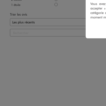
Vous avez 
1
étoile
0
accepter 
catégorie 
Trier les avis
moment mod