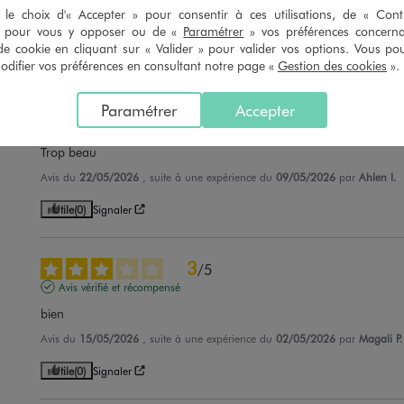
le choix d'« Accepter » pour consentir à ces utilisations, de « Con
Avis du
07/06/2026
, suite à une expérience du
23/05/2026
par
Nadia A.
» pour vous y opposer ou de «
Paramétrer
» vos préférences concern
de cookie en cliquant sur « Valider » pour valider vos options. Vous po
Utile
(0)
Signaler
ifier vos préférences en consultant notre page «
Gestion des cookies
».
5
/
5
Paramétrer
Accepter
Avis vérifié et récompensé
Trop beau
Avis du
22/05/2026
, suite à une expérience du
09/05/2026
par
Ahlen I.
Utile
(0)
Signaler
3
/
5
Avis vérifié et récompensé
bien
Avis du
15/05/2026
, suite à une expérience du
02/05/2026
par
Magali P.
Utile
(0)
Signaler