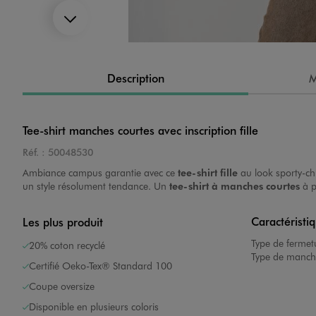
Suivant
Image 4 sur 5
Description
M
Tee-shirt manches courtes avec inscription fille
Réf. :
50048530
Image 5 sur 5
Ambiance campus garantie avec ce
tee-shirt fille
au look sporty-chi
un style résolument tendance. Un
tee-shirt à manches courtes
à p
Caractéristi
Les plus produit
Type de fermet
20% coton recyclé
Type de manch
Certifié Oeko-Tex® Standard 100
Coupe oversize
Image 1 sur 5
Disponible en plusieurs coloris