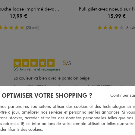
 loose imprimé devant et dos fille
Pull gilet avec noeud sur l’
17,99 €
15,99 €
5/5 de moyenne
4/5 de mo
(25 avis)
(8 avis
5
/
5
Avis vérifié et récompensé
La couleur va bien avec le pantalon beige
Avis du
30/07/2026
, suite à une expérience du
02/07/2026
par
J.S.
À OPTIMISER VOTRE SHOPPING ?
Continuer sa
Utile
(0)
Signaler
s partenaires souhaitons utiliser des cookies et des technologies simi
ttre à jour, améliorer nos services et personnaliser les annonces. Si vous
5
/
5
ons stocker, accéder et traiter des données personnelles telles que vos v
Avis vérifié et récompensé
es adresses IP, les informations de votre compte utilisateur telles que votr
 identifiants des cookies.
Je recommande petit prix