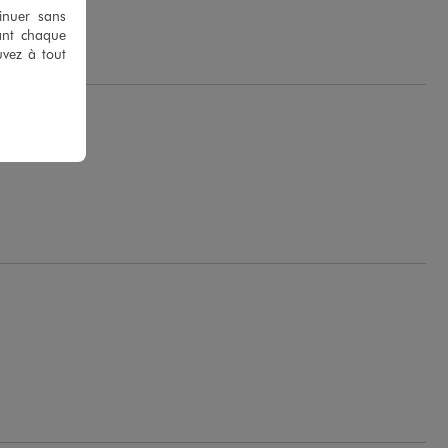
tinuer sans
ant chaque
uvez à tout