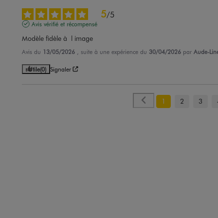
5
/
5
Avis vérifié et récompensé
Modèle fidèle à  l image
Avis du
13/05/2026
, suite à une expérience du
30/04/2026
par
Aude-Lin
Utile
(0)
Signaler
1
2
3