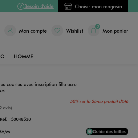
Besoin d'aide
Choisir mon magasin
0
Mon compte
Wishlist
Mon panier
DO
HOMME
s courtes avec inscription fille ecru
ion
-50% sur le 2ème produit d'été
e
2 avis)
Réf. :
50048530
Couleur
18A/M
Guide des tailles