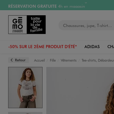
RÉSERVATION GRATUITE
4h en magasin
Aller au contenu principal
Aller à la navigation
Retours OFFERTS
pendant 30 jours
LIVRAISON OFFERTE
A partir de 40€
Image 4 sur 5
Votre recherche
-50% SUR LE 2ÈME PRODUIT D'ÉTÉ*
ADIDAS
CH
Retour
Accueil
Fille
Vêtements
Tee-shirts, Débardeu
Image 5 sur 5
Image 1 sur 5