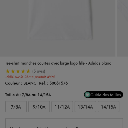
Tee-shirt manches courtes avec large logo fille - Adidas blanc
5/5 de moyenne
(5 avis)
-50% sur le 2ème produit d'été
Couleur :
BLANC
Réf. :
50061576
Couleur
Choisissez votre Couleur
Taille du 7/8A au 14/15A
Guide des tailles
7/8A
9/10A
11/12A
13/14A
14/15A
Livraison