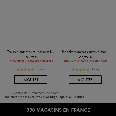
Tee-shirt manches courtes avec logo XXL fille - Adidas
Tee-shirt manches courtes à motif léopard fille - Adidas
19,99 €
27,99 €
-50% sur le 2ème produit d'été
-50% sur le 2ème produit d'été
4.5/5 de moyenne
4.5/5 de moyenne
(16 avis)
(9 avis)
AU PANIER
AU PANIER
AJOUTER
AJOUTER
Vêtements
Vêtements de sport
Accueil
Fille
Tee-shirt manches courtes avec large logo fille - Adidas
390 MAGASINS EN FRANCE