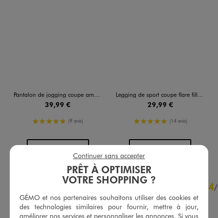
Pantalon de jogging coupe ample fille - Adidas
Legging de sport coupe flare fille - Adidas
39,99 €
29,99 €
5/5 de moyenne
5/5 de moyenne
(9 avis)
(14 avis)
AU PANIER
AU PANIER
AJOUTER
AJOUTER
Continuer sans accepter
PRÊT À OPTIMISER
VOTRE SHOPPING ?
4.8
4
/
5
/
Avis vérifié et récompensé
GÉMO et nos partenaires souhaitons utiliser des cookies et
des technologies similaires pour fournir, mettre à jour,
Joli et agréable à porter
améliorer nos services et personnaliser les annonces. Si vous