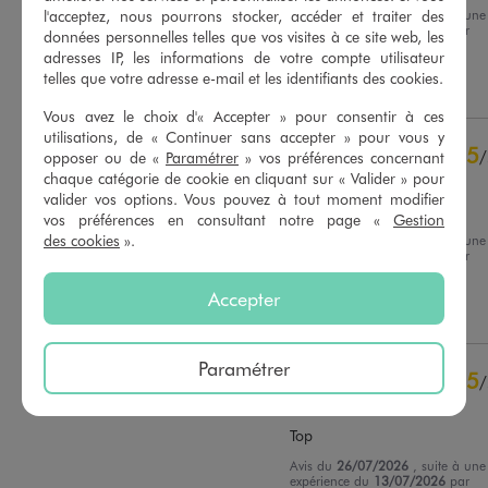
Avis du
31/07/2026
, suite à une
l'acceptez, nous pourrons stocker, accéder et traiter des
expérience du
18/07/2026
par
données personnelles telles que vos visites à ce site web, les
Basé sur
5
avis soumis à un
Ophélie B.
contrôle
adresses IP, les informations de votre compte utilisateur
Voir tous les avis sur ce site
telles que votre adresse e-mail et les identifiants des cookies.
Utile
(0)
Signaler
Vous avez le choix d'« Accepter » pour consentir à ces
5
étoiles
4
utilisations, de « Continuer sans accepter » pour vous y
4
étoiles
1
5
/
opposer ou de «
Paramétrer
» vos préférences concernant
3
étoiles
0
chaque catégorie de cookie en cliquant sur « Valider » pour
Avis vérifié et récompensé
2
étoiles
0
valider vos options. Vous pouvez à tout moment modifier
Ras
1
étoile
0
vos préférences en consultant notre page «
Gestion
des cookies
».
Avis du
29/07/2026
, suite à une
Trier les avis
expérience du
13/07/2026
par
Cedric S.
Accepter
Utile
(0)
Signaler
Paramétrer
5
/
Avis vérifié et récompensé
Top
Avis du
26/07/2026
, suite à une
expérience du
13/07/2026
par