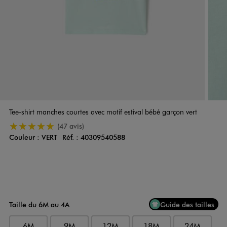
Tee-shirt manches courtes avec motif estival bébé garçon vert
5/5 de moyenne
(47 avis)
Couleur :
VERT
Réf. :
40309540588
Couleur
Choisissez votre Couleur
Taille du 6M au 4A
Guide des tailles
6M
9M
12M
18M
24M