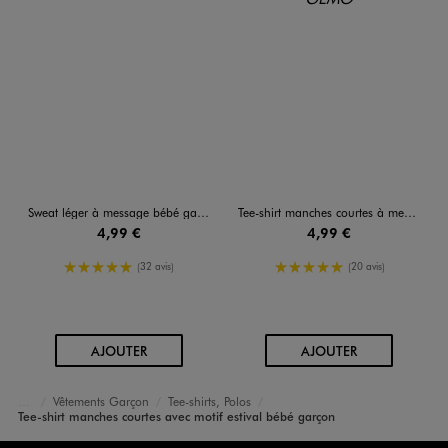
Sweat léger à message bébé garçon
Tee-shirt manches courtes à message bébé garçon
4,99 €
4,99 €
5/5 de moyenne
5/5 de moyenne
(32 avis)
(20 avis)
AU PANIER
AU PANIER
AJOUTER
AJOUTER
Vêtements Garçon
Tee-shirts, Polos
Accueil
Bébé
Tee-shirt manches courtes avec motif estival bébé garçon