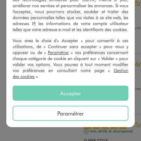
4.8
5
/
5
/
améliorer nos services et personnaliser les annonces. Si vous
Avis vérifié et récompensé
l'acceptez, nous pourrons stocker, accéder et traiter des
données personnelles telles que vos visites à ce site web, les
TOP
adresses IP, les informations de votre compte utilisateur
Avis du
02/08/2026
, suite à un
telles que votre adresse e-mail et les identifiants des cookies.
20/07/2026
par
Sophie H.
Basé sur
47
avis soumis à un
contrôle
Vous avez le choix d'« Accepter » pour consentir à ces
Utile
(0)
Signaler
Voir tous les avis sur ce site
utilisations, de « Continuer sans accepter » pour vous y
opposer ou de «
Paramétrer
» vos préférences concernant
5
étoiles
40
chaque catégorie de cookie en cliquant sur « Valider » pour
4
/
valider vos options. Vous pouvez à tout moment modifier
4
étoiles
6
vos préférences en consultant notre page «
Gestion
Avis vérifié et récompensé
3
étoiles
1
des cookies
».
2
étoiles
0
top
1
étoile
0
Avis du
27/07/2026
, suite à un
Accepter
11/07/2026
par
Amanda B.
Trier les avis
Utile
(0)
Signaler
Paramétrer
5
/
Avis vérifié et récompensé
SUPER STYLE