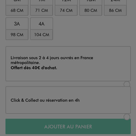
68 CM
71 CM
74 CM
80 CM
86 CM
3A
4A
98 CM
104 CM
Livraison
Livraison sous 2 à 4 jours ouvrés en France
métropolitaine.
Offert dès 40€ d'achat.
Sélectionner l’option de livraison
Click & Collect ou réservation en 4h
Sélectionner l’option de livraiso
AJOUTER AU PANIER