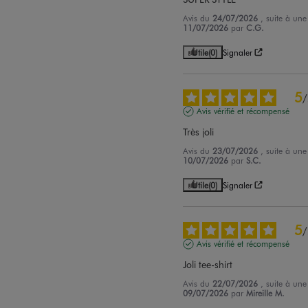
Avis du
24/07/2026
, suite à un
11/07/2026
par
C.G.
Utile
(0)
Signaler
5
/
Avis vérifié et récompensé
Très joli
Avis du
23/07/2026
, suite à un
10/07/2026
par
S.C.
Utile
(0)
Signaler
5
/
Avis vérifié et récompensé
Joli tee-shirt
Avis du
22/07/2026
, suite à un
09/07/2026
par
Mireille M.