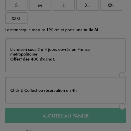
S
M
L
XL
XXL
XXXL
Le mannequin mesure 190 cm et porte une
taille M
Livraison
Livraison sous 2 à 4 jours ouvrés en France
métropolitaine.
Offert dès 40€ d'achat.
Sélectionner l’option de livraison
Click & Collect ou réservation en 4h
Sélectionner l’option de livraiso
AJOUTER AU PANIER