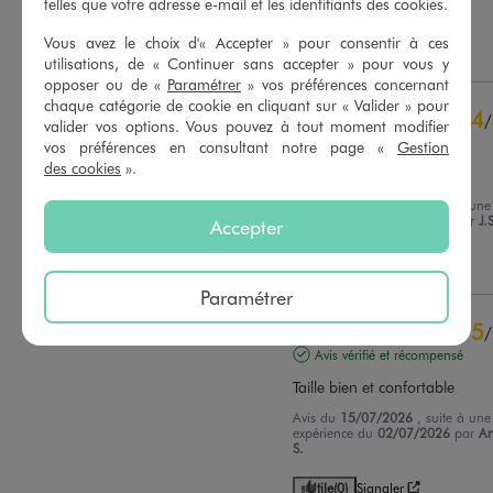
telles que votre adresse e-mail et les identifiants des cookies.
C.
Vous avez le choix d'« Accepter » pour consentir à ces
Utile
(0)
Signaler
utilisations, de « Continuer sans accepter » pour vous y
opposer ou de «
Paramétrer
» vos préférences concernant
chaque catégorie de cookie en cliquant sur « Valider » pour
4
/
valider vos options. Vous pouvez à tout moment modifier
Avis vérifié et récompensé
vos préférences en consultant notre page «
Gestion
des cookies
».
BON PRODUIT
Avis du
17/07/2026
, suite à une
expérience du
04/07/2026
par
J.
Accepter
Utile
(0)
Signaler
Paramétrer
5
/
Avis vérifié et récompensé
Taille bien et confortable
Avis du
15/07/2026
, suite à une
expérience du
02/07/2026
par
An
S.
Utile
(0)
Signaler