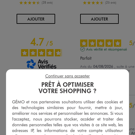
4.5/5 de moyenne
4.5/5 de moyenne
(28 avis)
(25 avis)
AU PANIER
AU PANIER
AJOUTER
AJOUTER
4.7
5
/
5
/
Avis vérifié et récompensé
Parfait
Avis du
04/08/2026
, suite à une
expérience du
23/07/2026
par
Basé sur
22
avis soumis à un
Françoise A.
Continuer sans accepter
contrôle
PRÊT À OPTIMISER
Voir tous les avis sur ce site
Utile
(0)
Signaler
VOTRE SHOPPING ?
5
étoiles
17
GÉMO et nos partenaires souhaitons utiliser des cookies et
4
étoiles
4
5
/
des technologies similaires pour fournir, mettre à jour,
3
étoiles
1
Avis vérifié et récompensé
améliorer nos services et personnaliser les annonces. Si vous
2
étoiles
0
l'acceptez, nous pourrons stocker, accéder et traiter des
Très très bien
1
étoile
0
données personnelles telles que vos visites à ce site web, les
Avis du
29/07/2026
, suite à une
adresses IP, les informations de votre compte utilisateur
Trier les avis
expérience du
16/07/2026
par
An