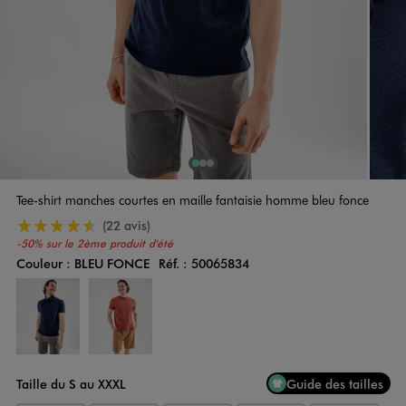
1
Sur 3
2
Sur 3
3
Sur 3
Tee-shirt manches courtes en maille fantaisie homme bleu fonce
4.5/5 de moyenne
(22 avis)
-50% sur le 2ème produit d'été
Couleur :
BLEU FONCE
Réf. :
50065834
Couleur
Choisissez votre Couleur
Taille du S au XXXL
Guide des tailles