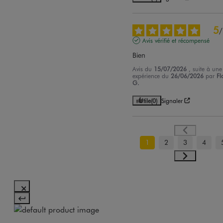
5
/
Avis vérifié et récompensé
Bien
Avis du
15/07/2026
, suite à une
expérience du
26/06/2026
par
Fl
G.
Utile
(0)
Signaler
1
2
3
4