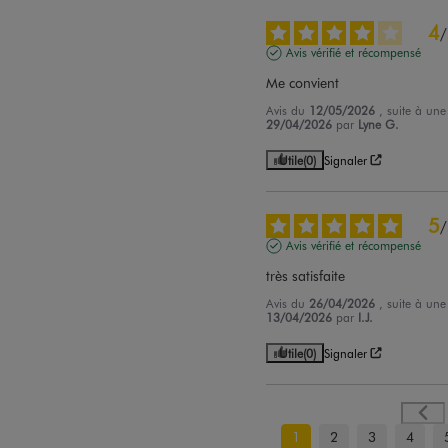
4
/
Avis vérifié et récompensé
Me convient
Avis du
12/05/2026
, suite à un
29/04/2026
par
Lyne G.
Utile
(0)
Signaler
5
/
Avis vérifié et récompensé
très satisfaite
Avis du
26/04/2026
, suite à un
13/04/2026
par
I.J.
Utile
(0)
Signaler
1
2
3
4