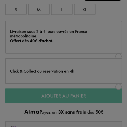
S
M
L
XL
Livraison
Livraison sous 2 à 4 jours ouvrés en France
métropolitaine.
Offert dès 40€ d'achat.
Sélectionner l’option de livraison
Click & Collect ou réservation en 4h
Sélectionner l’option de livraiso
AJOUTER AU PANIER
Payez en
3X sans frais
dès 50€