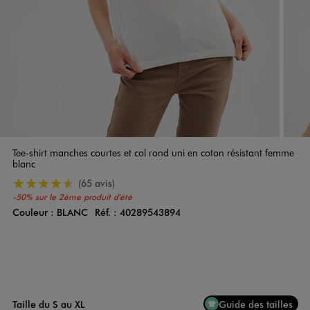
Tee-shirt manches courtes et col rond uni en coton résistant femme
blanc
4.5/5 de moyenne
(65 avis)
-50% sur le 2ème produit d'été
Couleur :
BLANC
Réf. :
40289543894
Couleur
Choisissez votre Couleur
Taille du S au XL
Guide des tailles