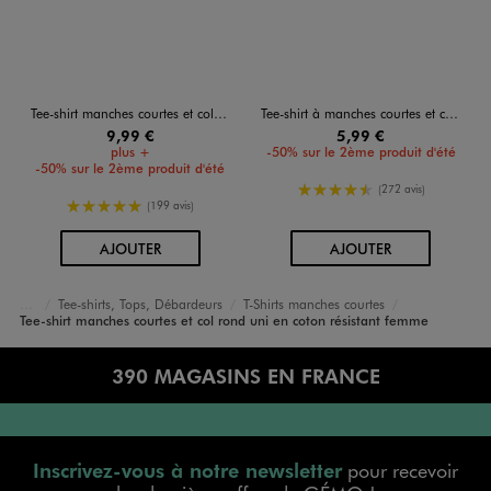
Tee-shirt manches courtes et col rond uni en coton résistant femme
Tee-shirt à manches courtes et col rond femme
9,99 €
5,99 €
plus +
-50% sur le 2ème produit d'été
-50% sur le 2ème produit d'été
4.5/5 de moyenne
(272 avis)
5/5 de moyenne
(199 avis)
AU PANIER
AU PANIER
AJOUTER
AJOUTER
Tee-shirts, Tops, Débardeurs
T-Shirts manches courtes
Accueil
Femme
Vêtements
Tee-shirt manches courtes et col rond uni en coton résistant femme
390 MAGASINS EN FRANCE
Inscrivez-vous à notre newsletter
pour recevoir