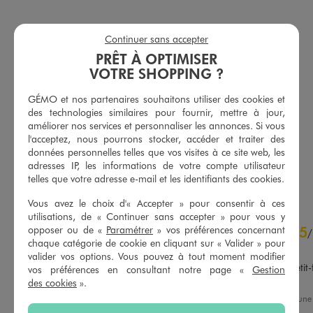
Continuer sans accepter
PRÊT À OPTIMISER
VOTRE SHOPPING ?
GÉMO et nos partenaires souhaitons utiliser des cookies et
Bermuda ample et chic en viscose-lin avec ceinture femme
Short en jean coupe large fendu sur les côtés femme
des technologies similaires pour fournir, mettre à jour,
22,99 €
15,99 €
améliorer nos services et personnaliser les annonces. Si vous
l'acceptez, nous pourrons stocker, accéder et traiter des
5/5 de moyenne
5/5 de moyenne
(41 avis)
(67 avis)
données personnelles telles que vos visites à ce site web, les
adresses IP, les informations de votre compte utilisateur
AU PANIER
AU PANIER
AJOUTER
AJOUTER
telles que votre adresse e-mail et les identifiants des cookies.
Vous avez le choix d'« Accepter » pour consentir à ces
utilisations, de « Continuer sans accepter » pour vous y
4.7
opposer ou de «
Paramétrer
» vos préférences concernant
5
/
5
/
chaque catégorie de cookie en cliquant sur « Valider » pour
Avis vérifié et récompensé
valider vos options. Vous pouvez à tout moment modifier
Tee-shirt choisi par mon petit-fil
vos préférences en consultant notre page «
Gestion
vêtement.
des cookies
».
Avis du
03/08/2026
, suite à un
Basé sur
65
avis soumis à un
21/07/2026
par
Martine J.
contrôle