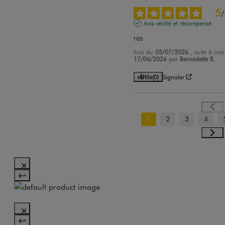
5
/
Avis vérifié et récompensé
ras
Avis du
05/07/2026
, suite à un
17/06/2026
par
Bernadette R.
Utile
(0)
Signaler
1
2
3
4