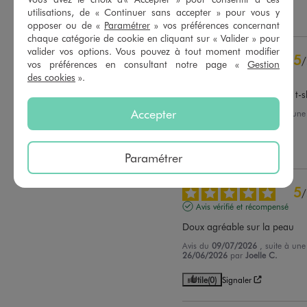
utilisations, de « Continuer sans accepter » pour vous y
Utile
(0)
Signaler
opposer ou de «
Paramétrer
» vos préférences concernant
chaque catégorie de cookie en cliquant sur « Valider » pour
valider vos options. Vous pouvez à tout moment modifier
5
/
vos préférences en consultant notre page «
Gestion
Avis vérifié et récompensé
des cookies
».
Reste un peu cher pour un t-
Accepter
Avis du
09/07/2026
, suite à un
26/06/2026
par
F.Y.
Utile
(0)
Signaler
Paramétrer
5
/
Avis vérifié et récompensé
Doux agréable sur la peau
Avis du
09/07/2026
, suite à un
26/06/2026
par
Joelle C.
Utile
(0)
Signaler