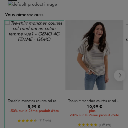
Vous aimerez aussi
S
Tee-shirt manches courtes col rond uni en coton femme
Tee-shirt manches courtes et col rond rayé en coton résistant femme
5,99 €
10,99 €
-50% sur le 2ème produit d'été
plus +
-50% sur le 2ème produit d'été
4.5/5 de moyenne
(117 avis)
5/5 de moyenne
(119 avis)