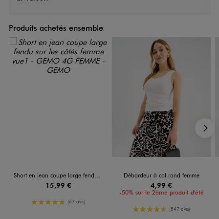
Produits achetés ensemble
S
Short en jean coupe large fendu sur les côtés femme
Débardeur à col rond femme
15,99 €
4,99 €
-50% sur le 2ème produit d'été
5/5 de moyenne
(67 avis)
4.5/5 de moyenne
(547 avis)