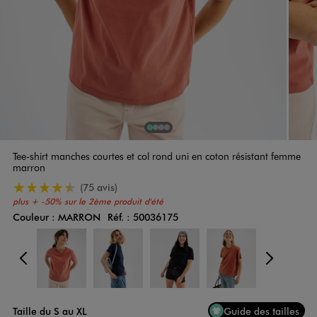
1
Sur 4
2
Sur 4
3
Sur 4
4
Sur 4
Tee-shirt manches courtes et col rond uni en coton résistant femme
marron
4.5/5 de moyenne
(75 avis)
plus +
-50% sur le 2ème produit d'été
Couleur :
MARRON
Réf. :
50036175
Couleur
Choisissez votre Couleur
Précédent
Suiv
Taille du S au XL
Guide des tailles