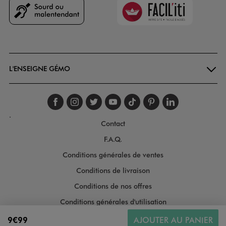
Faciliti
Goodays
L'ENSEIGNE GÉMO
Suivez-nous sur faceboo
Suivez-nous sur inst
Suivez-nous sur twi
Suivez-nous sur
Suivez-nous s
Suivez-nou
Suivez-
.
Contact
F.A.Q.
Conditions générales de ventes
Conditions de livraison
Conditions de nos offres
Conditions générales d'utilisation
Politique de protection des données
9€99
AJOUTER AU PANIER