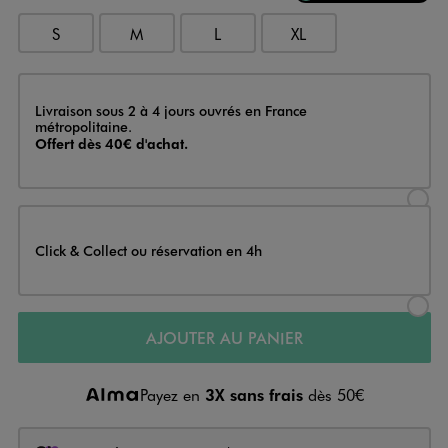
S
M
L
XL
Livraison
Livraison sous 2 à 4 jours ouvrés en France
métropolitaine.
Offert dès 40€ d'achat.
Sélectionner l’option de livraison
Click & Collect ou réservation en 4h
Sélectionner l’option de livraiso
AJOUTER AU PANIER
Payez en
3X sans frais
dès 50€