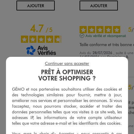
AU PANIER
AU PANIER
AJOUTER
AJOUTER
4.7
5
/
5
/
Avis vérifié et récompensé
Taille conforme et très bonne 
Avis du
28/07/2026
, suite à un
16/07/2026
par
Dominique B.
Basé sur
75
avis soumis à un
Continuer sans accepter
contrôle
Utile
(0)
Signaler
Voir tous les avis sur ce site
PRÊT À OPTIMISER
VOTRE SHOPPING ?
5
étoiles
54
5
/
4
étoiles
17
GÉMO et nos partenaires souhaitons utiliser des cookies et
Avis vérifié et récompensé
3
étoiles
3
des technologies similaires pour fournir, mettre à jour,
améliorer nos services et personnaliser les annonces. Si vous
2
étoiles
1
super tee-shirt pour un petit pri
l'acceptez, nous pourrons stocker, accéder et traiter des
couleurs ne passeront pas ave
1
étoile
0
données personnelles telles que vos visites à ce site web, les
mon avis pour un car j'ai ache
adresses IP, les informations de votre compte utilisateur
différentes
Trier les avis
telles que votre adresse e-mail et les identifiants des cookies.
Avis du
26/07/2026
, suite à un
13/07/2026
par
Y.B.
Vous avez le choix d'« Accepter » pour consentir à ces