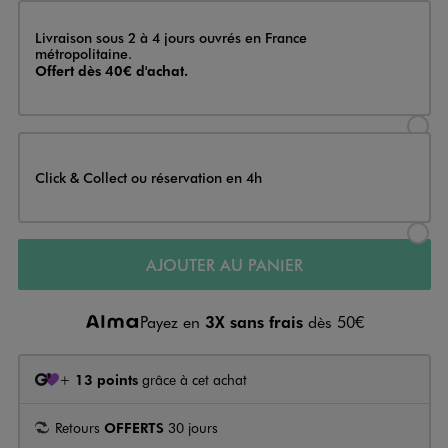
Livraison
Livraison sous 2 à 4 jours ouvrés en France
métropolitaine.
Offert dès 40€ d'achat.
Sélectionner l’option de livraison
Click & Collect ou réservation en 4h
Sélectionner l’option de livraiso
AJOUTER AU PANIER
Payez en
3X sans frais
dès 50€
+
13 points
grâce à cet achat
Retours
OFFERTS
30 jours