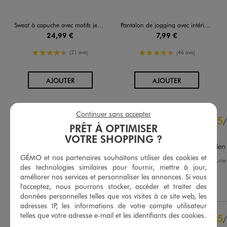
Sweat à capuche avec motifs jeu vidéo garçon - Minecraft
Pantalon de jogging avec intérieur molletonné garçon
24,99 €
7,99 €
4.5/5 de moyenne
4.5/5 de moyenne
(21 avis)
(46 avis)
AU PANIER
AU PANIER
AJOUTER
AJOUTER
4.7
Continuer sans accepter
5
/
5
/
PRÊT À OPTIMISER
Avis vérifié et récompensé
VOTRE SHOPPING ?
Mon fils adore et se sent bien
GÉMO et nos partenaires souhaitons utiliser des cookies et
Avis du
24/07/2026
, suite à un
des technologies similaires pour fournir, mettre à jour,
10/07/2026
par
Marina O.
Basé sur
32
avis soumis à un
améliorer nos services et personnaliser les annonces. Si vous
contrôle
Utile
(0)
Signaler
l'acceptez, nous pourrons stocker, accéder et traiter des
Voir tous les avis sur ce site
données personnelles telles que vos visites à ce site web, les
adresses IP, les informations de votre compte utilisateur
5
étoiles
22
telles que votre adresse e-mail et les identifiants des cookies.
5
/
4
étoiles
10