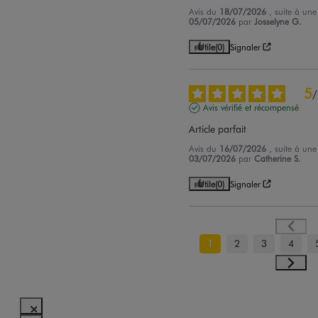
Avis du
18/07/2026
, suite à un
05/07/2026
par
Josselyne G.
Utile
(0)
Signaler
5
/
Avis vérifié et récompensé
Article parfait
Avis du
16/07/2026
, suite à un
03/07/2026
par
Catherine S.
Utile
(0)
Signaler
1
2
3
4