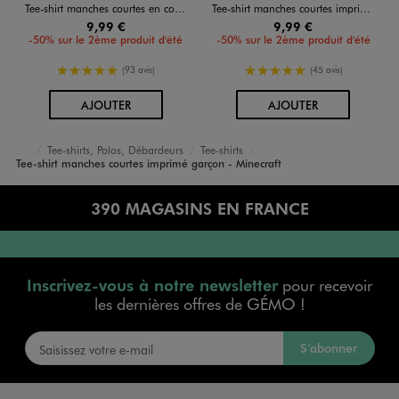
Tee-shirt manches courtes en coton imprimé all over garçon - Minecraft
Tee-shirt manches courtes imprimé façon graffiti garçon - Minecraft
9,99 €
9,99 €
-50% sur le 2ème produit d'été
-50% sur le 2ème produit d'été
5/5 de moyenne
5/5 de moyenne
(93 avis)
(45 avis)
AU PANIER
AU PANIER
AJOUTER
AJOUTER
Tee-shirts, Polos, Débardeurs
Tee-shirts
Accueil
Garçon
Vêtements
Tee-shirt manches courtes imprimé garçon - Minecraft
390 MAGASINS EN FRANCE
Inscrivez-vous à notre newsletter
pour recevoir
les dernières offres de GÉMO !
S’abonner