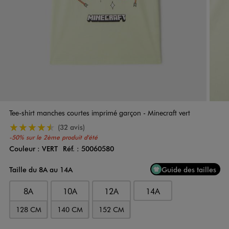
Tee-shirt manches courtes imprimé garçon - Minecraft vert
4.5/5 de moyenne
(32 avis)
-50% sur le 2ème produit d'été
Couleur :
VERT
Réf. :
50060580
Couleur
Choisissez votre Couleur
Taille du 8A au 14A
Guide des tailles
8A
10A
12A
14A
128 CM
140 CM
152 CM