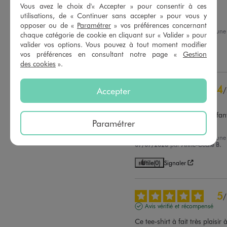
Avis vérifié et récompensé
3
étoiles
0
Vous avez le choix d'« Accepter » pour consentir à ces
2
étoiles
0
utilisations, de « Continuer sans accepter » pour vous y
Très bon produit
opposer ou de «
Paramétrer
» vos préférences concernant
1
étoile
0
Avis du
23/07/2026
, suite à un
chaque catégorie de cookie en cliquant sur « Valider » pour
10/07/2026
par
Brigitte M.
valider vos options. Vous pouvez à tout moment modifier
Trier les avis
vos préférences en consultant notre page «
Gestion
Utile
(0)
Signaler
des cookies
».
4
/
Accepter
Avis vérifié et récompensé
Un petit grand pour un enfant
Paramétrer
pour un ado
Avis du
20/07/2026
, suite à un
07/07/2026
par
Anne-Cécile B.
Utile
(0)
Signaler
5
/
Avis vérifié et récompensé
Ce tee-shirt à fait très plaisir 