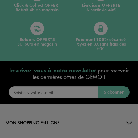
Click & Collect OFFERT
Livraison OFFERTE
Retrait 4h en magasin
A partir de 40€
Retours OFFERTS
Paiement 100% sécurisé
30 jours en magasin
Payez en 3X sans frais dès
50€
Inscrivez-vous à notre newsletter
pour recevoir
les dernières offres de GÉMO !
S’abonner
MON SHOPPING EN LIGNE