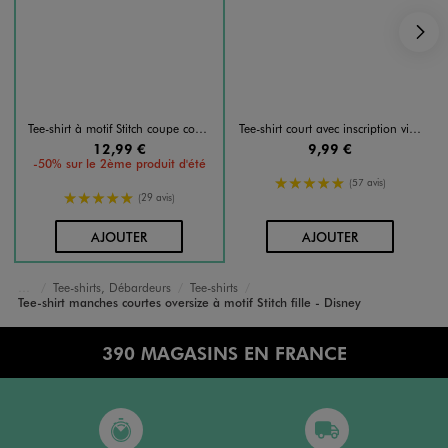
S
Tee-shirt à motif Stitch coupe courte fille - Disney
Tee-shirt court avec inscription vintage et motif Stitch fille - Disney
12,99 €
9,99 €
-50% sur le 2ème produit d'été
5/5 de moyenne
(57 avis)
5/5 de moyenne
(29 avis)
AU PANIER
AU PANIER
AJOUTER
AJOUTER
Tee-shirts, Débardeurs
Tee-shirts
Accueil
Fille
Vêtements
Tee-shirt manches courtes oversize à motif Stitch fille - Disney
390 MAGASINS EN FRANCE