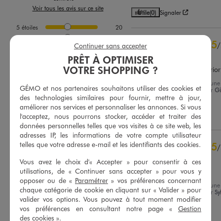
Voir tous les avis sur ce site
Utile
(0)
Signaler
5
étoiles
20
4
étoiles
3
5
/
Continuer sans accepter
3
étoiles
0
Avis vérifié et récompensé
PRÊT À OPTIMISER
2
étoiles
0
VOTRE SHOPPING ?
Ma fille adore. Donc ma prior
1
étoile
0
Avis du
30/07/2026
, suite à une
GÉMO et nos partenaires souhaitons utiliser des cookies et
Trier les avis
expérience du
17/07/2026
par
Gi
des technologies similaires pour fournir, mettre à jour,
B.
améliorer nos services et personnaliser les annonces. Si vous
Utile
(0)
Signaler
l'acceptez, nous pourrons stocker, accéder et traiter des
données personnelles telles que vos visites à ce site web, les
adresses IP, les informations de votre compte utilisateur
telles que votre adresse e-mail et les identifiants des cookies.
5
/
Avis vérifié et récompensé
Vous avez le choix d'« Accepter » pour consentir à ces
utilisations, de « Continuer sans accepter » pour vous y
Bonne qualité
opposer ou de «
Paramétrer
» vos préférences concernant
Avis du
22/07/2026
, suite à une
chaque catégorie de cookie en cliquant sur « Valider » pour
expérience du
09/07/2026
par
Sy
valider vos options. Vous pouvez à tout moment modifier
vos préférences en consultant notre page «
Gestion
Utile
(0)
Signaler
des cookies
».