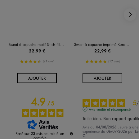
S
Sweat à capuche motif Stitch fille - Disney
Sweat à capuche imprimé Kuromi fille
22,99 €
22,99 €
4.5/5 de moyenne
5/5 de moyenne
(21 avis)
(17 avis)
AU PANIER
AU PANIER
AJOUTER
AJOUTER
4.9
5
/
5
/
Avis vérifié et récompensé
Taille bien. Bon rapport qualit
Avis du
04/08/2026
, suite à une
expérience du
06/07/2026
par
Le
Basé sur
23
avis soumis à un
C.
contrôle