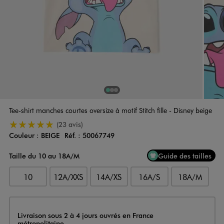
1
Sur 3
2
Sur 3
3
Sur 3
Tee-shirt manches courtes oversize à motif Stitch fille - Disney beige
5/5 de moyenne
(23 avis)
Couleur :
BEIGE
Réf. :
50067749
Couleur
Choisissez votre Couleur
Taille du 10 au 18A/M
Guide des tailles
10
12A/XXS
14A/XS
16A/S
18A/M
Livraison
Livraison sous 2 à 4 jours ouvrés en France
métropolitaine.