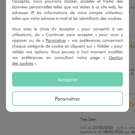
l'acceptez, nous pourrons stocker, accéder et traiter des
données personnelles telles que vos visites à ce site web, les
Avis du
13/07/2026
, suite à une
expérience du
30/06/2026
par
adresses IP, les informations de votre compte utilisateur
Basé sur
10
avis soumis à un
Jocelyne R.
contrôle
telles que votre adresse e-mail et les identifiants des cookies.
Voir tous les avis sur ce site
Utile
(0)
Signaler
Vous avez le choix d'« Accepter » pour consentir à ces
utilisations, de « Continuer sans accepter » pour vous y
5
étoiles
7
opposer ou de «
Paramétrer
» vos préférences concernant
4
étoiles
1
4
chaque catégorie de cookie en cliquant sur « Valider » pour
/
3
étoiles
2
valider vos options. Vous pouvez à tout moment modifier
Avis vérifié et récompensé
2
étoiles
0
vos préférences en consultant notre page «
Gestion
Correct
1
étoile
0
des cookies
».
Avis du
27/02/2026
, suite à une
Trier les avis
expérience du
12/02/2026
par
C.
Accepter
Utile
(0)
Signaler
Paramétrer
5
/
Avis vérifié et récompensé
Très bien
Avis du
21/02/2026
, suite à une
expérience du
08/02/2026
par
Mu