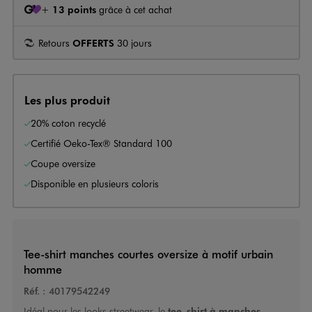
+
13 points
grâce à cet achat
Retours
OFFERTS
30 jours
Les plus produit
20% coton recyclé
Certifié Oeko-Tex® Standard 100
Coupe oversize
Disponible en plusieurs coloris
Tee-shirt manches courtes oversize à motif urbain
homme
Réf. :
40179542249
Idéal pour les looks streetwear, le
tee-shirt à manches