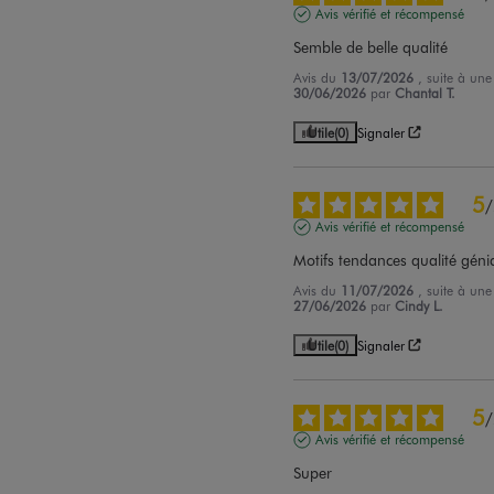
Avis vérifié et récompensé
Semble de belle qualité
Avis du
13/07/2026
, suite à un
30/06/2026
par
Chantal T.
Utile
(0)
Signaler
5
/
Avis vérifié et récompensé
Motifs tendances qualité géni
Avis du
11/07/2026
, suite à un
27/06/2026
par
Cindy L.
Utile
(0)
Signaler
5
/
Avis vérifié et récompensé
Super