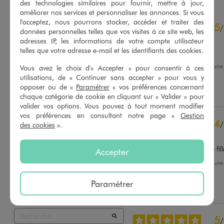
des technologies similaires pour fournir, mettre à jour,
améliorer nos services et personnaliser les annonces. Si vous
4.7
l'acceptez, nous pourrons stocker, accéder et traiter des
5
/
5
/
données personnelles telles que vos visites à ce site web, les
Avis vérifié et récompensé
adresses IP, les informations de votre compte utilisateur
telles que votre adresse e-mail et les identifiants des cookies.
bon produit
Avis du
04/08/2026
, suite à un
Vous avez le choix d'« Accepter » pour consentir à ces
22/07/2026
par
Sylvie B.
utilisations, de « Continuer sans accepter » pour vous y
Basé sur
76
avis soumis à un
contrôle
opposer ou de «
Paramétrer
» vos préférences concernant
Utile
(0)
Signaler
Voir tous les avis sur ce site
chaque catégorie de cookie en cliquant sur « Valider » pour
valider vos options. Vous pouvez à tout moment modifier
5
étoiles
60
vos préférences en consultant notre page «
Gestion
4
/
des cookies
».
4
étoiles
12
Avis vérifié et récompensé
3
étoiles
3
2
étoiles
1
Plait beaucoup a ma petite fill
Accepter
1
étoile
0
Avis du
26/07/2026
, suite à un
13/07/2026
par
Huguette M.
Trier les avis
Paramétrer
Utile
(0)
Signaler
5
/