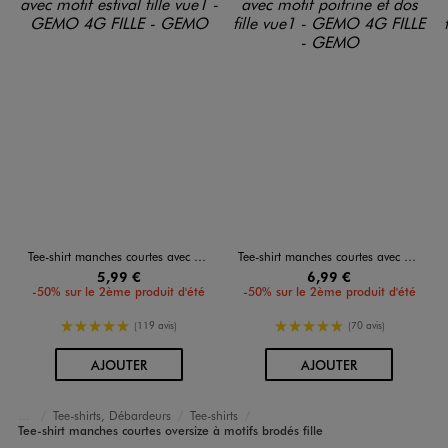
Tee-shirt manches courtes avec motif estival fille
Tee-shirt manches courtes avec motif poitrine et dos fille
5,99 €
6,99 €
-50% sur le 2ème produit d'été
-50% sur le 2ème produit d'été
5/5 de moyenne
5/5 de moyenne
(119 avis)
(70 avis)
AU PANIER
AU PANIER
AJOUTER
AJOUTER
Tee-shirts, Débardeurs
Tee-shirts
Accueil
Fille
Vêtements
Tee-shirt manches courtes oversize à motifs brodés fille