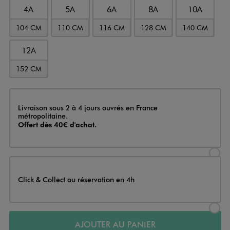
4A
5A
6A
8A
10A
104 CM
110 CM
116 CM
128 CM
140 CM
12A
152 CM
Livraison
Livraison sous 2 à 4 jours ouvrés en France
métropolitaine.
Offert dès 40€ d'achat.
Sélectionner l’option de livraison
Click & Collect ou réservation en 4h
Sélectionner l’option de livraiso
AJOUTER AU PANIER