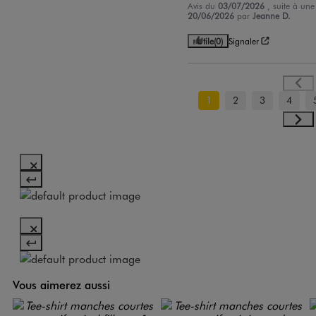
Avis du
03/07/2026
, suite à un
20/06/2026
par
Jeanne D.
Utile
(0)
Signaler
1
2
3
4
Vous aimerez aussi