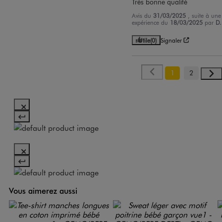
Très bonne qualité
Avis du
31/03/2025
, suite à une
expérience du
18/03/2025
par
D.
Utile
(0)
Signaler
1
2
Vous aimerez aussi