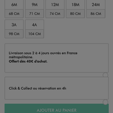
6M
9M
12M
18M
24M
68 CM
71 CM
74 CM
80 CM
86 CM
3A
4A
98 CM
104 CM
Livraison
Livraison sous 2 à 4 jours ouvrés en France
métropolitaine.
Offert dès 40€ d'achat.
Sélectionner l’option de livraison
Click & Collect ou réservation en 4h
Sélectionner l’option de livraiso
AJOUTER AU PANIER