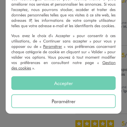
5
/
5
/
améliorer nos services et personnaliser les annonces. Si vous
Avis vérifié et récompensé
l'acceptez, nous pourrons stocker, accéder et traiter des
Excellent
données personnelles telles que vos visites à ce site web, les
adresses IP, les informations de votre compte utilisateur
Avis du
17/07/2026
, suite à une
telles que votre adresse e-mail et les identifiants des cookies.
expérience du
04/07/2026
par
M.
Basé sur
6
avis soumis à un
contrôle
Vous avez le choix d'« Accepter » pour consentir à ces
Utile
(0)
Signaler
Voir tous les avis sur ce site
utilisations, de « Continuer sans accepter » pour vous y
opposer ou de «
Paramétrer
» vos préférences concernant
5
étoiles
5
chaque catégorie de cookie en cliquant sur « Valider » pour
5
/
4
étoiles
1
valider vos options. Vous pouvez à tout moment modifier
Avis vérifié et récompensé
3
étoiles
0
vos préférences en consultant notre page «
Gestion
des cookies
».
2
étoiles
0
.Très bien. La produit correspo
tout à fait à ce que je voulais 
1
étoile
0
lorsque je l'ai acheté.
Accepter
Trier les avis
Avis du
07/07/2026
, suite à une
expérience du
19/06/2026
par
Ig
S.
Paramétrer
Utile
(0)
Signaler
5
/