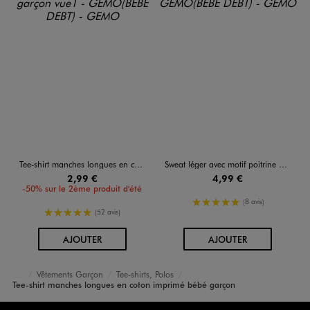
Tee-shirt manches longues en coton imprimé bébé garçon
Sweat léger avec motif poitrine bébé garçon
2,99 €
4,99 €
-50% sur le 2ème produit d'été
5/5 de moyenne
(8 avis)
5/5 de moyenne
(52 avis)
AU PANIER
AU PANIER
AJOUTER
AJOUTER
Vêtements Garçon
Tee-shirts, Polos
Accueil
Bébé
Tee-shirt manches longues en coton imprimé bébé garçon