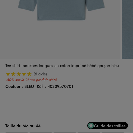
Tee-shirt manches longues en coton imprimé bébé garçon bleu
5/5 de moyenne
(6 avis)
-50% sur le 2ème produit d'été
Couleur :
BLEU
Réf. :
40309570701
Couleur
Choisissez votre Couleur
Taille du 6M au 4A
Guide des tailles