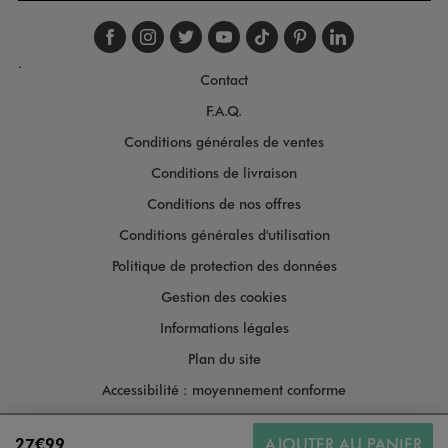
Suivez-nous sur faceboo
Suivez-nous sur inst
Suivez-nous sur twi
Suivez-nous sur
Suivez-nous s
Suivez-nou
Suivez-
.
Contact
F.A.Q.
Conditions générales de ventes
Conditions de livraison
Conditions de nos offres
Conditions générales d'utilisation
Politique de protection des données
Gestion des cookies
Informations légales
Plan du site
Accessibilité : moyennement conforme
27€99
AJOUTER AU PANIER
Copyright © 2026