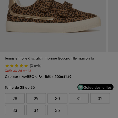
Tennis en toile à scratch imprimé léopard fille marron fa
5/5 de moyenne
(3 avis)
Taille du 28 au 35
Couleur :
MARRON FA
Réf. :
50064149
Couleur
Choisissez votre Couleur
Taille du 28 au 35
Guide des tailles
28
29
30
31
32
33
34
35