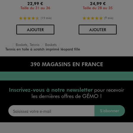
22,99 €
24,99 €
Taille du 31 au 36
Taille du 28 au 35
4.5/5 de moyenne
5/5 de moyenne
(15 avis)
(9 avis)
AU PANIER
AU PANIER
AJOUTER
AJOUTER
Baskets, Tennis
Baskets
Accueil
Fille
Chaussures
Tennis en toile à scratch imprimé léopard fille
390 MAGASINS EN FRANCE
Inscrivez-vous à notre newsletter
pour recevoir
les dernières offres de GÉMO !
S’abonner