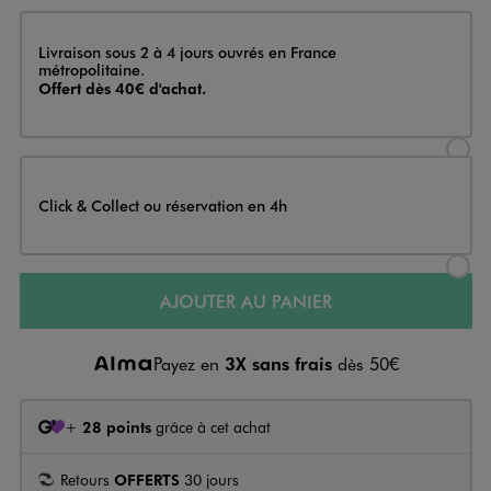
Livraison
Livraison sous 2 à 4 jours ouvrés en France
métropolitaine.
Offert dès 40€ d'achat.
Sélectionner l’option de livraison
Click & Collect ou réservation en 4h
Sélectionner l’option de livraiso
AJOUTER AU PANIER
Payez en
3X sans frais
dès 50€
+
28 points
grâce à cet achat
Retours
OFFERTS
30 jours