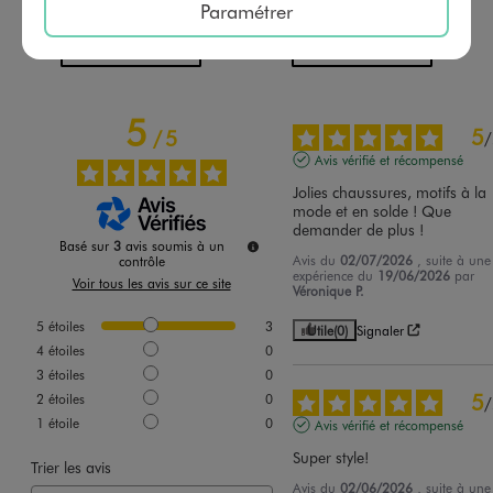
Paramétrer
AU PANIER
AU PANIER
AJOUTER
AJOUTER
5
5
/
5
/
Avis vérifié et récompensé
Jolies chaussures, motifs à la 
mode et en solde ! Que 
demander de plus !
Basé sur
3
avis soumis à un
Avis du
02/07/2026
, suite à une
contrôle
expérience du
19/06/2026
par
Voir tous les avis sur ce site
Véronique P.
5
étoiles
3
Utile
(0)
Signaler
4
étoiles
0
3
étoiles
0
5
2
étoiles
0
/
1
étoile
0
Avis vérifié et récompensé
Super style!
Trier les avis
Avis du
02/06/2026
, suite à une