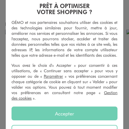
PRÊT À OPTIMISER
AU PANIER
AU PANIER
AJOUTER
AJOUTER
VOTRE SHOPPING ?
GÉMO et nos partenaires souhaitons utiliser des cookies et
Produits achetés ensemble
des technologies similaires pour fournir, mettre à jour,
améliorer nos services et personnaliser les annonces. Si vous
l'acceptez, nous pourrons stocker, accéder et traiter des
données personnelles telles que vos visites à ce site web, les
adresses IP, les informations de votre compte utilisateur
telles que votre adresse e-mail et les identifiants des cookies.
Vous avez le choix d'« Accepter » pour consentir à ces
utilisations, de « Continuer sans accepter » pour vous y
opposer ou de «
Paramétrer
» vos préférences concernant
chaque catégorie de cookie en cliquant sur « Valider » pour
valider vos options. Vous pouvez à tout moment modifier
vos préférences en consultant notre page «
Gestion
des cookies
».
Blouson imperméable à capuche imprimé fille
Legging flare en jersey côtelée fille
Accepter
22,99 €
8,99 €
5/5 de moyenne
4.5/5 de moyenne
(38 avis)
(20 avis)