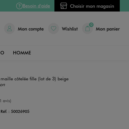
Besoin d'aide
Choisir mon magasin
0
Mon compte
Wishlist
Mon panier
DO
HOMME
aille côtelée fille (lot de 3) beige
ion
e
1 avis)
Réf. :
50026905
Couleur