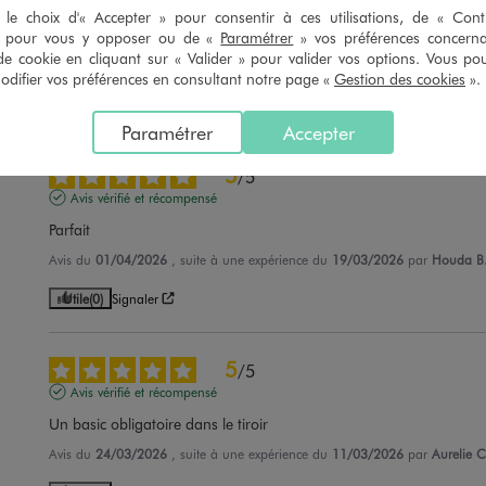
Avis vérifié et récompensé
le choix d'« Accepter » pour consentir à ces utilisations, de « Con
Parfait
» pour vous y opposer ou de «
Paramétrer
» vos préférences concern
de cookie en cliquant sur « Valider » pour valider vos options. Vous po
Avis du
25/07/2026
, suite à une expérience du
13/07/2026
par
Jamila E.
ifier vos préférences en consultant notre page «
Gestion des cookies
».
Utile
(0)
Signaler
Paramétrer
Accepter
5
/
5
Avis vérifié et récompensé
Parfait
Avis du
01/04/2026
, suite à une expérience du
19/03/2026
par
Houda B
Utile
(0)
Signaler
5
/
5
Avis vérifié et récompensé
Un basic obligatoire dans le tiroir
Avis du
24/03/2026
, suite à une expérience du
11/03/2026
par
Aurelie C