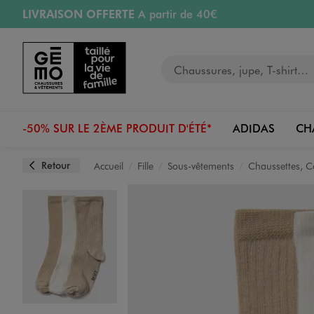
LIVRAISON OFFERTE
A partir de 40€
Aller au contenu principal
Aller à la navigation
RETRAIT ET LIVRAISON OFFERTE
en magasin
Votre recherche
RÉSERVATION GRATUITE
4h en magasin
Retours OFFERTS
pendant 30 jours
-50% SUR LE 2ÈME PRODUIT D'ÉTÉ*
ADIDAS
CH
Retour
Accueil
Fille
Sous-vêtements
Chaussettes, C
Image 1 sur 2