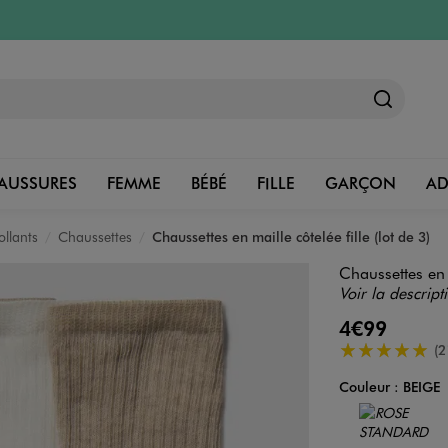
AUSSURES
FEMME
BÉBÉ
FILLE
GARÇON
A
ollants
Chaussettes
Chaussettes en maille côtelée fille (lot de 3)
Chaussettes en m
Voir la descript
4€99
5/5 de moyenn
(2
Couleur :
BEIGE
Couleur
Choisissez votre 