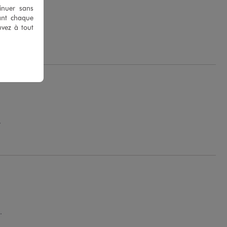
tinuer sans
ant chaque
uvez à tout
.
.