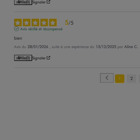
Utile
(0)
Signaler
5
/
5
Avis vérifié et récompensé
bien
Avis du
28/01/2026
, suite à une expérience du
13/12/2025
par
Aline C.
Utile
(0)
Signaler
1
2