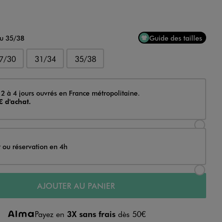
au 35/38
Guide des tailles
7/30
31/34
35/38
 2 à 4 jours ouvrés en France métropolitaine.
€ d'achat.
Sélectionner l’option de livraison Achat et li
t ou réservation en 4h
Sélectionner l’option de livraison Achat et r
AJOUTER AU PANIER
Payez en
3X sans frais
dès 50€