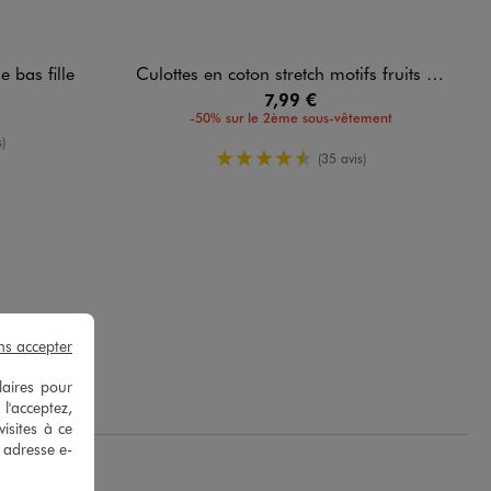
 bas fille
Culottes en coton stretch motifs fruits fille (lot de 3)
7,99 €
-50% sur le 2ème sous-vêtement
oyenne
)
4.5/5 de moyenne
(35 avis)
ns accepter
 G.
laires pour
 l'acceptez,
isites à ce
e adresse e-