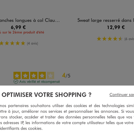
s longues à col Claudine fleuri fille
Sweat large resserré dans le
6,99 €
12,99 €
 sur le 2ème produit d'été
4.5/5 de m
(6 avis
5/5 de moyenne
(4 avis)
4
/
5
Avis vérifié et récompensé
idéal
À OPTIMISER VOTRE SHOPPING ?
Continuer sa
Avis du
06/08/2026
, suite à une expérience du
25/07/2026
par
Christine
s partenaires souhaitons utiliser des cookies et des technologies simi
Utile
(0)
Signaler
ttre à jour, améliorer nos services et personnaliser les annonces. Si vous
ons stocker, accéder et traiter des données personnelles telles que vos v
es adresses IP, les informations de votre compte utilisateur telles que votr
5
 identifiants des cookies.
/
5