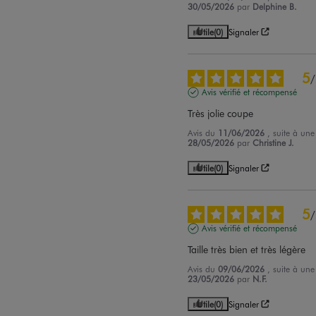
30/05/2026
par
Delphine B.
Utile
(0)
Signaler
5
/
Avis vérifié et récompensé
Très jolie coupe
Avis du
11/06/2026
, suite à un
28/05/2026
par
Christine J.
Utile
(0)
Signaler
5
/
Avis vérifié et récompensé
Taille très bien et très légère
Avis du
09/06/2026
, suite à un
23/05/2026
par
N.F.
Utile
(0)
Signaler