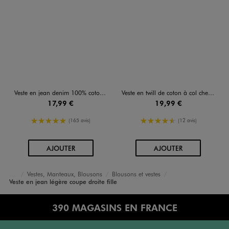
Veste en jean denim 100% coton fille
Veste en twill de coton à col chemise et poches plaquées fille
17,99 €
19,99 €
5/5 de moyenne
4.5/5 de moyenne
(165 avis)
(12 avis)
AU PANIER
AU PANIER
AJOUTER
AJOUTER
Vestes, Manteaux, Blousons
Blousons et vestes
Accueil
Fille
Vêtements
Veste en jean légère coupe droite fille
390 MAGASINS EN FRANCE