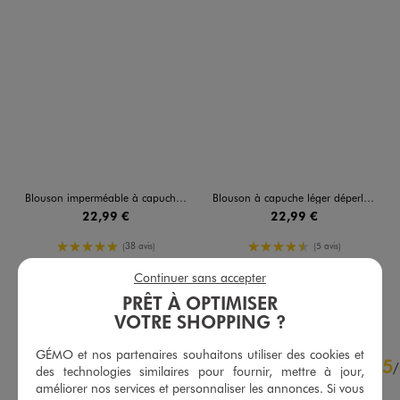
Blouson imperméable à capuche imprimé fille
Blouson à capuche léger déperlant fille
22,99 €
22,99 €
5/5 de moyenne
4.5/5 de moyenne
(38 avis)
(5 avis)
Continuer sans accepter
AU PANIER
AU PANIER
AJOUTER
AJOUTER
PRÊT À OPTIMISER
VOTRE SHOPPING ?
5
GÉMO et nos partenaires souhaitons utiliser des cookies et
5
/
5
/
des technologies similaires pour fournir, mettre à jour,
Avis vérifié et récompensé
améliorer nos services et personnaliser les annonces. Si vous