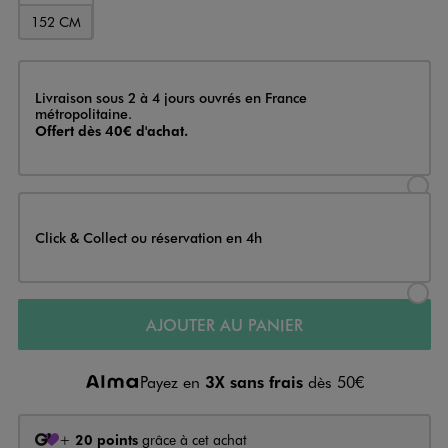
152 CM
Livraison
Livraison sous 2 à 4 jours ouvrés en France
métropolitaine.
Offert dès 40€ d'achat.
Sélectionner l’option de livraison
Click & Collect ou réservation en 4h
Sélectionner l’option de livraiso
AJOUTER AU PANIER
Payez en
3X sans frais
dès 50€
+
20 points
grâce à cet achat