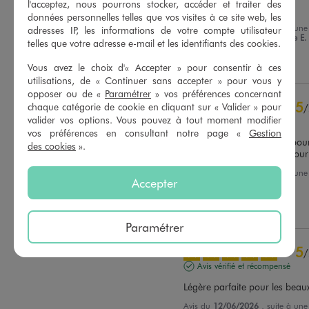
l'acceptez, nous pourrons stocker, accéder et traiter des
Ras
données personnelles telles que vos visites à ce site web, les
Avis du
05/08/2026
, suite à un
adresses IP, les informations de votre compte utilisateur
21/07/2026
par
Marie Claude E.
Basé sur
31
avis soumis à un
telles que votre adresse e-mail et les identifiants des cookies.
contrôle
Utile
(0)
Signaler
Voir tous les avis sur ce site
Vous avez le choix d'« Accepter » pour consentir à ces
utilisations, de « Continuer sans accepter » pour vous y
5
étoiles
30
opposer ou de «
Paramétrer
» vos préférences concernant
5
chaque catégorie de cookie en cliquant sur « Valider » pour
/
4
étoiles
1
valider vos options. Vous pouvez à tout moment modifier
Avis vérifié et récompensé
3
étoiles
0
vos préférences en consultant notre page «
Gestion
2
étoiles
0
Un intemporel ! Petit plus pou
des cookies
».
pression, super pratique pour
1
étoile
0
Avis du
29/06/2026
, suite à un
Trier les avis
Accepter
15/06/2026
par
Janon V.
Utile
(0)
Signaler
Paramétrer
5
/
Avis vérifié et récompensé
Légère parfaite pour les beau
Avis du
12/06/2026
, suite à un