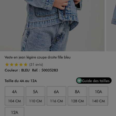
Veste en jean légère coupe droite fille bleu
5/5 de moyenne
(31 avis)
Couleur :
BLEU
Réf. :
50035283
Couleur
Choisissez votre Couleur
Taille du 4A au 12A
Guide des tailles
4A
5A
6A
8A
10A
104 CM
110 CM
116 CM
128 CM
140 CM
12A