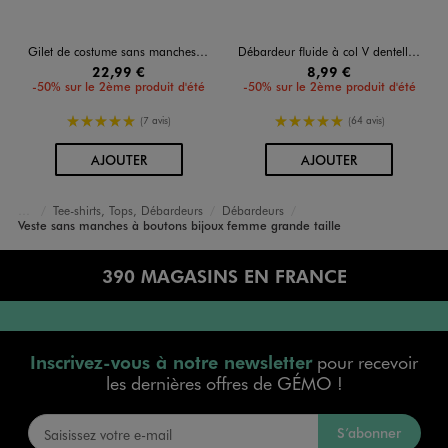
Gilet de costume sans manches en maille milano à boutons dorés femme grande taille
Débardeur fluide à col V dentelle femme grande taille
22,99 €
8,99 €
-50% sur le 2ème produit d'été
-50% sur le 2ème produit d'été
5/5 de moyenne
5/5 de moyenne
(7 avis)
(64 avis)
AU PANIER
AU PANIER
AJOUTER
AJOUTER
Tee-shirts, Tops, Débardeurs
Débardeurs
Accueil
Femme
Vêtements
Veste sans manches à boutons bijoux femme grande taille
390 MAGASINS EN FRANCE
Inscrivez-vous à notre newsletter
pour recevoir
les dernières offres de GÉMO !
S’abonner