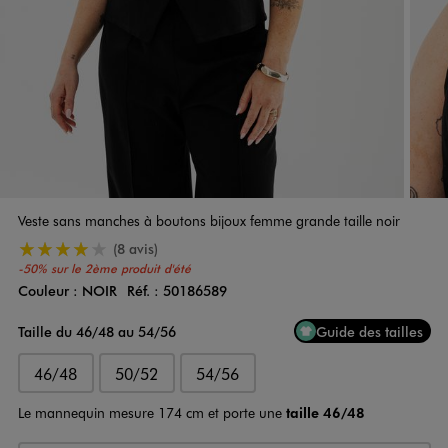
Veste sans manches à boutons bijoux femme grande taille noir
4/5 de moyenne
(8 avis)
-50% sur le 2ème produit d'été
Couleur :
NOIR
Réf. :
50186589
Couleur
Choisissez votre Couleur
Taille du 46/48 au 54/56
Guide des tailles
46/48
50/52
54/56
Le mannequin mesure 174 cm et porte une
taille 46/48