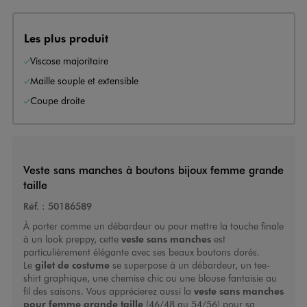
Les plus produit
Viscose majoritaire
Maille souple et extensible
Coupe droite
Veste sans manches à boutons bijoux femme grande
taille
Réf. :
50186589
À porter comme un débardeur ou pour mettre la touche finale
à un look preppy, cette
veste sans manches
est
particulièrement élégante avec ses beaux boutons dorés.
Le
gilet de costume
se superpose à un débardeur, un tee-
shirt graphique, une chemise chic ou une blouse fantaisie au
fil des saisons. Vous apprécierez aussi la
veste sans manches
pour femme grande taille
(46/48 au 54/56) pour sa