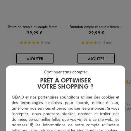
Pantalon ample et souple femme grande taille
Pantalon ample et souple femme grande taille
29,99 €
29,99 €
5/5 de moyenne
4/5 de moyenne
(7 avis)
(1 avis)
AU PANIER
AU PANIER
AJOUTER
AJOUTER
Continuer sans accepter
4
PRÊT À OPTIMISER
4
/
5
/
VOTRE SHOPPING ?
Avis vérifié et récompensé
tres classe
GÉMO et nos partenaires souhaitons utiliser des cookies et
des technologies similaires pour fournir, mettre à jour,
Avis du
14/07/2026
, suite à une
améliorer nos services et personnaliser les annonces. Si vous
expérience du
29/06/2026
par
A
Basé sur
8
avis soumis à un
R.
l'acceptez, nous pourrons stocker, accéder et traiter des
contrôle
données personnelles telles que vos visites à ce site web, les
Voir tous les avis sur ce site
Utile
(0)
Signaler
adresses IP, les informations de votre compte utilisateur
telles que votre adresse e-mail et les identifiants des cookies.