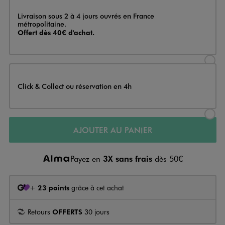
Livraison
Livraison sous 2 à 4 jours ouvrés en France
métropolitaine.
Offert dès 40€ d'achat.
Sélectionner l’option de livraison
Click & Collect ou réservation en 4h
Sélectionner l’option de livraiso
AJOUTER AU PANIER
Payez en
3X sans frais
dès 50€
+
23 points
grâce à cet achat
Retours
OFFERTS
30 jours