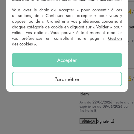
5
étoiles
3
4
étoiles
4
Vous avez le choix d'« Accepter » pour consentir à ces
4
/
3
étoiles
0
utilisations, de « Continuer sans accepter » pour vous y
Avis vérifié et récompensé
opposer ou de «
Paramétrer
» vos préférences concernant
2
étoiles
0
Bon rendu. Bien taillé.  Un peu
chaque catégorie de cookie en cliquant sur « Valider » pour
1
étoile
1
lourd
valider vos options. Vous pouvez à tout moment modifier
vos préférences en consultant notre page «
Gestion
Trier les avis
Avis du
29/06/2026
, suite à une
des cookies
».
expérience du
15/06/2026
par
Carole C.
Accepter
Utile
(0)
Signaler
5
Paramétrer
/
Avis vérifié et récompensé
Idem
Avis du
22/06/2026
, suite à une
expérience du
09/06/2026
par
Nathalie B.
Utile
(0)
Signaler