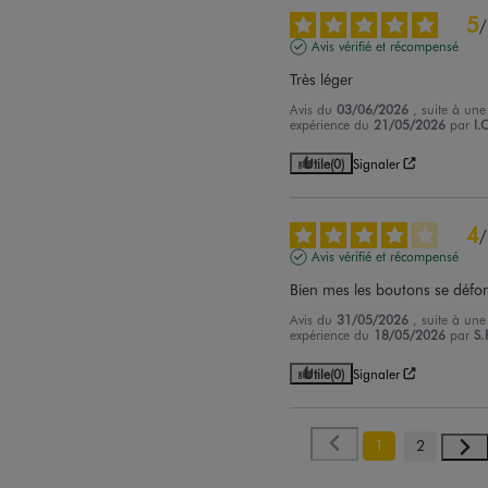
5
/
Avis vérifié et récompensé
Très léger
Avis du
03/06/2026
, suite à une
expérience du
21/05/2026
par
I.
Utile
(0)
Signaler
4
/
Avis vérifié et récompensé
Bien mes les boutons se défo
Avis du
31/05/2026
, suite à une
expérience du
18/05/2026
par
S.
Utile
(0)
Signaler
1
2