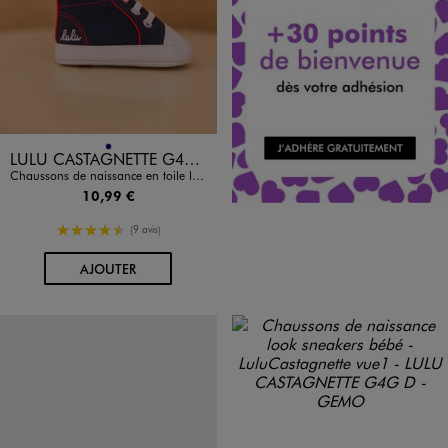
Disponible en 1 coloris
MARINE
LULU CASTAGNETTE G4G D
Chaussons de naissance en toile look tennis bébé - LuluCastagnette
10,99 €
4.5/5 de moyenne
(9 avis)
AU PANIER
AJOUTER