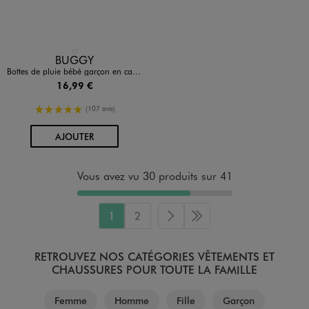
Disponible en 1 coloris
BLEU STANDARD
BUGGY
Bottes de pluie bébé garçon en caoutchouc avec motifs et à anses
16,99 €
5/5 de moyenne
(107 avis)
AU PANIER
AJOUTER
Vous avez vu 30 produits sur 41
1
2
Page suivante
Dernière page
RETROUVEZ NOS CATÉGORIES VÊTEMENTS ET
CHAUSSURES POUR TOUTE LA FAMILLE
Femme
Homme
Fille
Garçon