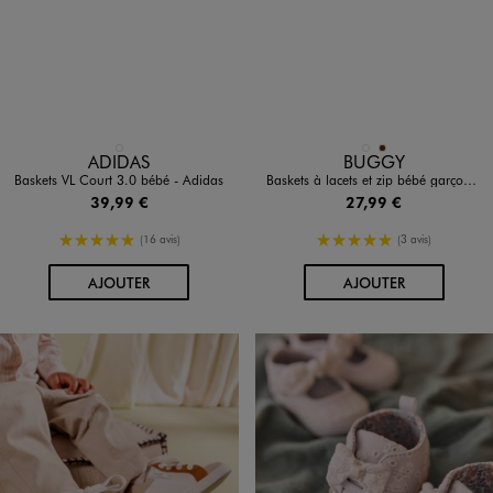
Disponible en 1 coloris
Disponible en 2 coloris
BLANC STANDARD
BLEU STANDARD
MARRON
ADIDAS
BUGGY
Baskets VL Court 3.0 bébé - Adidas
Baskets à lacets et zip bébé garçon - BUGGY SHOES
39,99 €
27,99 €
5/5 de moyenne
5/5 de moyenne
(16 avis)
(3 avis)
AU PANIER
AU PANIER
AJOUTER
AJOUTER