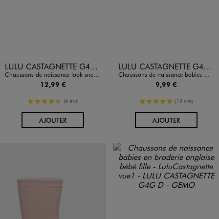
Disponible en 1 coloris
Disponible en 1 coloris
ROSE STANDARD
DORE
LULU CASTAGNETTE G4G D
LULU CASTAGNETTE G4G D
Chaussons de naissance look sneakers bébé - LuluCastagnette
Chaussons de naissance babies métallisées bébé fille - LuluCastagnette
12,99 €
9,99 €
4.5/5 de moyenne
5/5 de moyenne
(4 avis)
(13 avis)
AU PANIER
AU PANIER
AJOUTER
AJOUTER