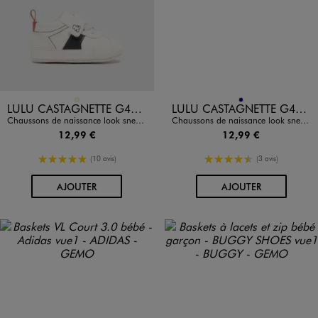
Disponible en 1 coloris
Disponible en 1 coloris
BEIGE
MARINE
LULU CASTAGNETTE G4G D
LULU CASTAGNETTE G4G D
Chaussons de naissance look sneakers bébé - LuluCastagnette
Chaussons de naissance look sneakers bébé - LuluCastagnette
12,99 €
12,99 €
5/5 de moyenne
4.5/5 de moyenne
(10 avis)
(3 avis)
AU PANIER
AU PANIER
AJOUTER
AJOUTER