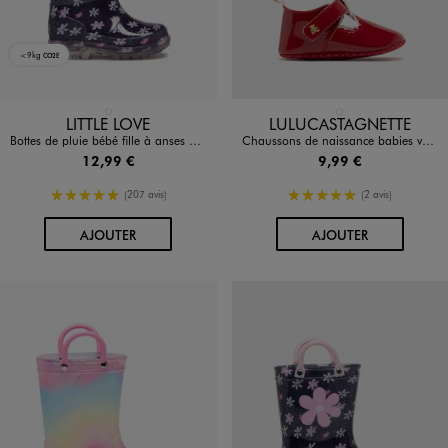
<9kg
CO2E
Disponible en 1 coloris
Disponible en 1 coloris
BLEU FONCE
ROUGE STANDARD
LITTLE LOVE
LULUCASTAGNETTE
Bottes de pluie bébé fille à anses et semelle lumineuse motif fleuri
Chaussons de naissance babies vernies bébé fille - LuluCastagnette
12,99 €
9,99 €
5/5 de moyenne
5/5 de moyenne
(207 avis)
(2 avis)
AU PANIER
AU PANIER
AJOUTER
AJOUTER