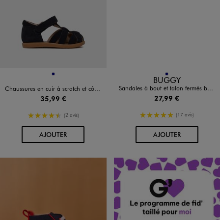
Disponible en 1 coloris
Disponible en 1 coloris
MARINE
MARINE
BUGGY
Sandales à bout et talon fermés bébé garçon - Buggy Shoes
Chaussures en cuir à scratch et côtés ouverts bébé garçon - Berlingot
27,99 €
35,99 €
5/5 de moyenne
4.5/5 de moyenne
(17 avis)
(2 avis)
AU PANIER
AU PANIER
AJOUTER
AJOUTER