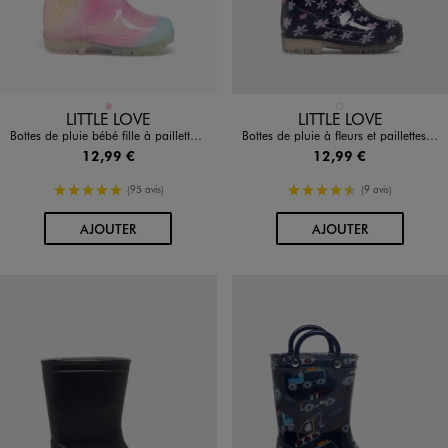
Disponible en 1 coloris
Disponible en 1 coloris
ROSE
BLEU FONCE
LITTLE LOVE
LITTLE LOVE
Bottes de pluie bébé fille à paillettes avec anses
Bottes de pluie à fleurs et paillettes bébé fille - Little Love
12,99 €
12,99 €
5/5 de moyenne
4.5/5 de moyenne
(95 avis)
(9 avis)
AU PANIER
AU PANIER
AJOUTER
AJOUTER