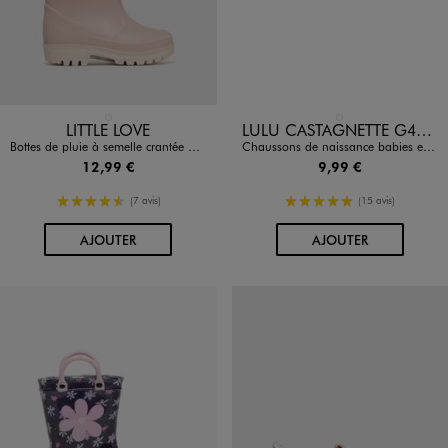
Disponible en 1 coloris
Disponible en 1 coloris
ROSE CLAIR
BLANC STANDARD
LITTLE LOVE
LULU CASTAGNETTE G4G D
Bottes de pluie à semelle crantée bébé
Chaussons de naissance babies en broderie anglaise bébé fille - LuluCastagnette
12,99 €
9,99 €
4.5/5 de moyenne
5/5 de moyenne
(7 avis)
(15 avis)
AU PANIER
AU PANIER
AJOUTER
AJOUTER