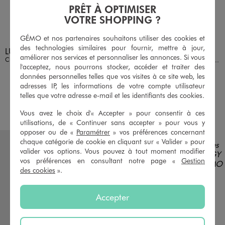
PRÊT À OPTIMISER
VOTRE SHOPPING ?
GÉMO et nos partenaires souhaitons utiliser des cookies et
Disponible en 1 coloris
Disponible en 1 coloris
des technologies similaires pour fournir, mettre à jour,
MARRON
BLEU MARINE
LULU CASTAGNETTE G4G D
améliorer nos services et personnaliser les annonces. Si vous
Chaussons de naissance look boots à scratch bébé - LuluCastagnette
Après-ski fourrés avec zip sur l'avant bébé
l'acceptez, nous pourrons stocker, accéder et traiter des
12,99 €
19,99 €
données personnelles telles que vos visites à ce site web, les
adresses IP, les informations de votre compte utilisateur
5/5 de moyenne
4.5/5 de moyenne
(5 avis)
(33 avis)
telles que votre adresse e-mail et les identifiants des cookies.
AU PANIER
AU PANIER
AJOUTER
AJOUTER
Vous avez le choix d'« Accepter » pour consentir à ces
utilisations, de « Continuer sans accepter » pour vous y
opposer ou de «
Paramétrer
» vos préférences concernant
chaque catégorie de cookie en cliquant sur « Valider » pour
valider vos options. Vous pouvez à tout moment modifier
vos préférences en consultant notre page «
Gestion
des cookies
».
Accepter