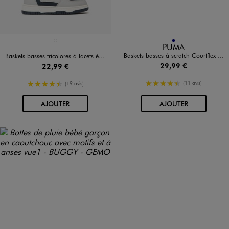
Disponible en 1 coloris
Disponible en 1 coloris
GRIS VIF
MARINE
PUMA
Baskets basses à scratch Courtflex V3 bébé garçon - Puma
Baskets basses tricolores à lacets élastiques et scratch bébé garçon
29,99 €
22,99 €
4.5/5 de moyenne
4.5/5 de moyenne
(11 avis)
(19 avis)
AU PANIER
AU PANIER
AJOUTER
AJOUTER