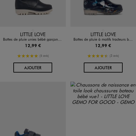
Disponible en 1 coloris
Disponible en 1 coloris
BLEU FONCE
BLEU FONCE
LITTLE LOVE
LITTLE LOVE
Bottes de pluie unies bébé garçon - Little Love
Bottes de pluie à motifs tracteurs bébé garçon - Little Love
12,99 €
12,99 €
5/5 de moyenne
4.5/5 de moyenne
(5 avis)
(3 avis)
AU PANIER
AU PANIER
AJOUTER
AJOUTER