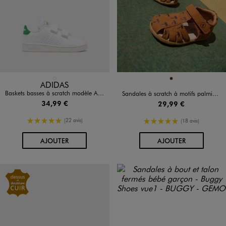
Disponible en 1 coloris
Disponible en 1 coloris
BLANC STANDARD
MARRON
ADIDAS
Baskets basses à scratch modèle Advantage bébé garçon - Adidas
Sandales à scratch à motifs palmiers bébé garçon - Alma
34,99 €
29,99 €
5/5 de moyenne
5/5 de moyenne
(22 avis)
(18 avis)
AU PANIER
AU PANIER
AJOUTER
AJOUTER