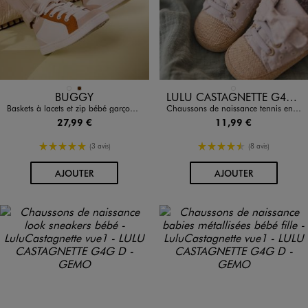
Disponible en 2 coloris
Disponible en 1 coloris
BLEU STANDARD
MARRON
BLANC STANDARD
BUGGY
LULU CASTAGNETTE G4G D
Baskets à lacets et zip bébé garçon - BUGGY SHOES
Chaussons de naissance tennis en toile brodée bébé fille - LuluCastagnette
27,99 €
11,99 €
5/5 de moyenne
4.5/5 de moyenne
(3 avis)
(8 avis)
AU PANIER
AU PANIER
AJOUTER
AJOUTER