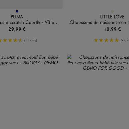
n 1 coloris
Disponible en 1 coloris
MARINE
BEIGE
PUMA
LITTLE LOVE
cratch Courtflex V3 bébé garçon - Puma
Chaussons de naissance en toile look
29,99 €
10,99 €
4.5/5 de moyenne
5/5 de mo
(11 avis)
(9 avi