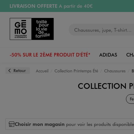
LIVRAISON OFFERTE
A partir de 40€
Aller au contenu principal
Aller à la navigation
RETRAIT ET LIVRAISON OFFERTE
en magasin
Votre recherche
PAYEZ EN 3x SANS FRAIS
dès 50€
Retours OFFERTS
pendant 30 jours
-50% SUR LE 2ÈME PRODUIT D'ÉTÉ*
ADIDAS
CH
Retour
Accueil
Collection Printemps Été
Chaussures
B
COLLECTION P
F
Choisir mon magasin
pour voir les produits disponible