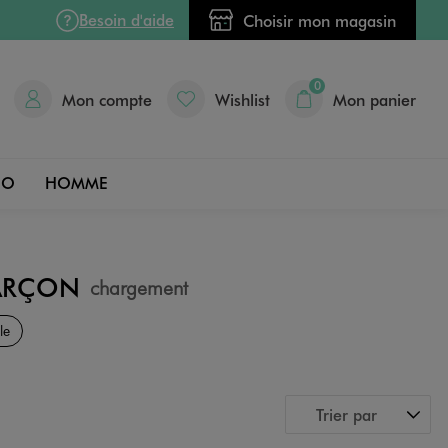
Besoin d'aide
Choisir mon magasin
0
Mon compte
Wishlist
Mon panier
DO
HOMME
GARÇON
chargement
le
Trier par