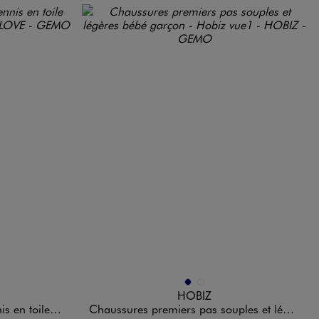
Disponible en 2 coloris
DARD
MARINE
MARRON STANDARD
HOBIZ
urie bébé fille
Chaussures premiers pas souples et légères bébé garçon - Hobiz