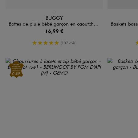
Disponible en 1 coloris
Disponible e
BLEU STANDARD
BUGGY
Bottes de pluie bébé garçon en caoutchouc avec motifs et à anses
Baskets basses à s
16,99 €
5/5 de moyenne
(107 avis)