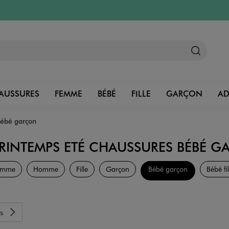
AUSSURES
FEMME
BÉBÉ
FILLE
GARÇON
A
ébé garçon
RINTEMPS ETÉ CHAUSSURES BÉBÉ 
Chaussures
emme
Homme
Fille
Garçon
Bébé garçon
Bébé fil
s