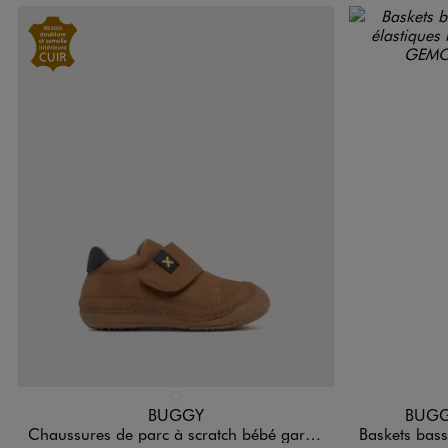
Disponible en 1 coloris
Disponible e
MARRON STANDARD
BUGGY
BUGG
Chaussures de parc à scratch bébé garçon - Buggy
Baskets basses mult