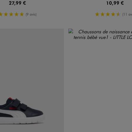
27,99 €
10,99 €
5/5 de moyenne
4.5/5 de m
(9 avis)
(11 av