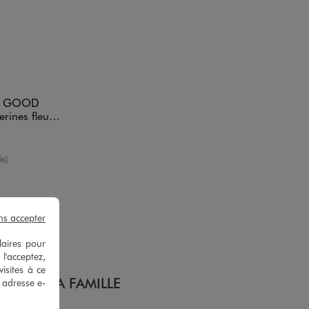
DARD
OR GOOD
leurs bébé fille
enne
is)
ns accepter
laires pour
 l'acceptez,
isites à ce
TOUTE LA FAMILLE
e adresse e-