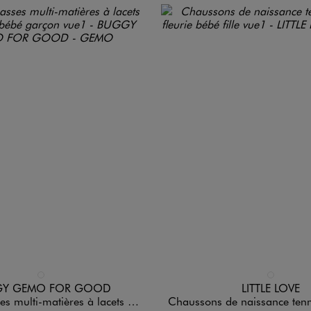
n 1 coloris
Disponible en 1 coloris
BLEU FONCE
BLANC STAN
Y GEMO FOR GOOD
LITTLE LOVE
i-matières à lacets élastiques bébé garçon
Chaussons de naissance tennis en toile fle