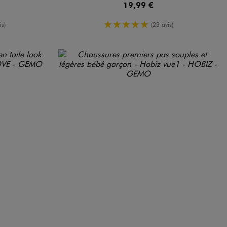
19,99 €
oyenne
5/5 de moyenne
is)
(23 avis)