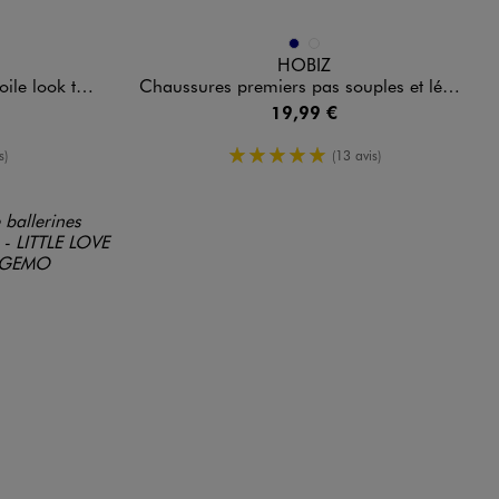
Disponible en 2 coloris
MARINE
MARRON STANDARD
HOBIZ
 tennis bébé
Chaussures premiers pas souples et légères bébé garçon - Hobiz
19,99 €
yenne
5/5 de moyenne
s)
(13 avis)