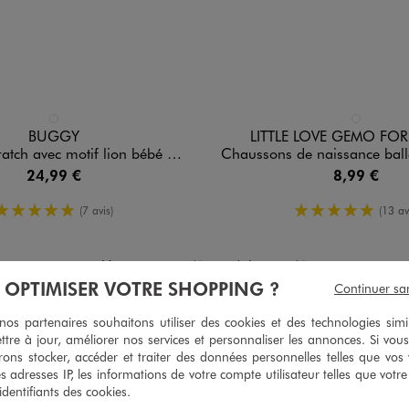
n 1 coloris
Disponible en 1 coloris
BLEU FONCE
BLANC STAN
BUGGY
LITTLE LOVE GEMO F
 avec motif lion bébé garçon - Buggy
Chaussons de naissance ballerines fleuries à f
24,99 €
8,99 €
5/5 de moyenne
5/5 de moy
(7 avis)
(13 av
Vous avez vu 41 produits sur 41
À OPTIMISER VOTRE SHOPPING ?
Continuer sa
1
2
s partenaires souhaitons utiliser des cookies et des technologies simi
Première page
Page précédente
ttre à jour, améliorer nos services et personnaliser les annonces. Si vous
ons stocker, accéder et traiter des données personnelles telles que vos v
ATÉGORIES VÊTEMENTS ET CHAUSSURES POUR 
es adresses IP, les informations de votre compte utilisateur telles que votr
 identifiants des cookies.