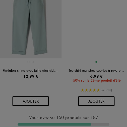
Disponible en 2 coloris
Disponible en 1 coloris
BEIGE FONCE
VERT STANDARD
VERT
Pantalon chino avec taille ajustable garçon
Tee-shirt manches courtes à rayures et motif garçon
12,99 €
6,99 €
-50% sur le 2ème produit d'été
5/5 de moyenne
(61 avis)
AU PANIER
AU PANIER
AJOUTER
AJOUTER
Vous avez vu 150 produits sur 187