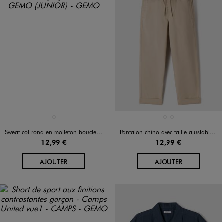
Disponible en 1 coloris
Disponible en 2 coloris
BEIGE STANDARD
BEIGE FONCE
VERT STANDARD
Sweat col rond en molleton bouclette garçon
Pantalon chino avec taille ajustable garçon
12,99 €
12,99 €
AU PANIER
AU PANIER
AJOUTER
AJOUTER