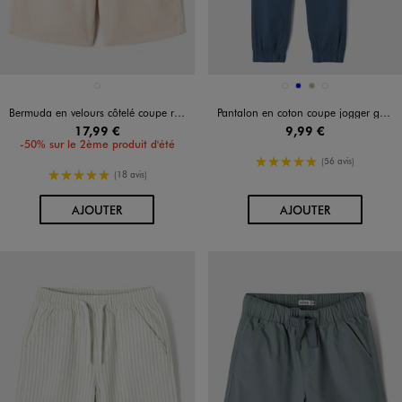
Disponible en 1 coloris
Disponible en 4 coloris
BEIGE CLAIR
BEIGE FONCE
BLEU
OCRE
VERT STANDARD
Bermuda en velours côtelé coupe regular garçon
Pantalon en coton coupe jogger garçon
17,99 €
9,99 €
-50% sur le 2ème produit d'été
5/5 de moyenne
(56 avis)
5/5 de moyenne
(18 avis)
AU PANIER
AU PANIER
AJOUTER
AJOUTER