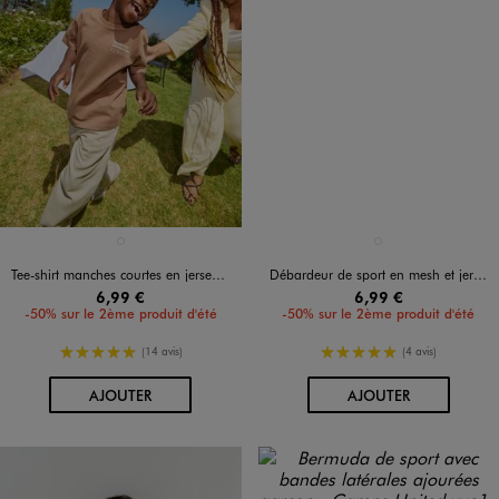
Disponible en 1 coloris
Disponible en 1 coloris
MARRON STANDARD
VERT CLAIR
Tee-shirt manches courtes en jersey de coton imprimé garçon
Débardeur de sport en mesh et jersey garçon
6,99 €
6,99 €
-50% sur le 2ème produit d'été
-50% sur le 2ème produit d'été
5/5 de moyenne
5/5 de moyenne
(14 avis)
(4 avis)
AU PANIER
AU PANIER
AJOUTER
AJOUTER