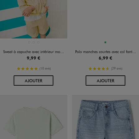
Disponible en 3 coloris
Disponible en 1 coloris
BLEU STANDARD
JAUNE CLAIR
VERT STANDARD
VERT
Sweat à capuche avec intérieur molletonné garçon
Polo manches courtes avec col fantaisie garçon
9,99 €
6,99 €
5/5 de moyenne
4.5/5 de moyenne
(10 avis)
(29 avis)
AU PANIER
AU PANIER
AJOUTER
AJOUTER