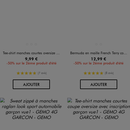
Disponible en 3 coloris
Disponible en 2 coloris
GRIS FONCE
JAUNE FONCE
VERT FONCE
GRIS FONCE
VIOLET CLAIR
Tee-shirt manches courtes oversize en maille nid d'abeille garçon
Bermuda en maille French Terry coupe ample garçon
9,99 €
12,99 €
-50% sur le 2ème produit d'été
-50% sur le 2ème produit d'été
5/5 de moyenne
5/5 de moyenne
(7 avis)
(8 avis)
AU PANIER
AU PANIER
AJOUTER
AJOUTER