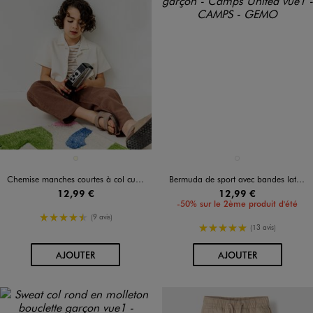
Disponible en 1 coloris
Disponible en 1 coloris
ECRU
BLEU STANDARD
Chemise manches courtes à col cubain en coton texturé garçon
Bermuda de sport avec bandes latérales ajourées garçon - Camps United
12,99 €
12,99 €
-50% sur le 2ème produit d'été
4.5/5 de moyenne
(9 avis)
5/5 de moyenne
(13 avis)
AU PANIER
AU PANIER
AJOUTER
AJOUTER