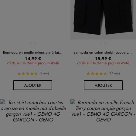
Disponible en 2 coloris
Disponible en 2 coloris
NOIR STANDARD
VERT CLAIR
NOIR STANDARD
VERT STANDARD
Bermuda en maille extensible à taille élastiquée garçon
Bermuda en coton stretch coupe Loose avec poches à rabat garçon
14,99 €
15,99 €
-50% sur le 2ème produit d'été
-50% sur le 2ème produit d'été
4.5/5 de moyenne
4.5/5 de moyenne
(3 avis)
(17 avis)
AU PANIER
AU PANIER
AJOUTER
AJOUTER