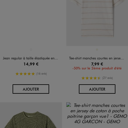
Disponible en 1 coloris
Disponible en 1 coloris
BLEU STANDARD
ECRU
Jean regular à taille élastiquée en coton fin délavé garçon
Tee-shirt manches courtes en jersey de coton flammé rayé garçon
14,99 €
7,99 €
-50% sur le 2ème produit d'été
5/5 de moyenne
(16 avis)
4.5/5 de moyenne
(27 avis)
AU PANIER
AU PANIER
AJOUTER
AJOUTER