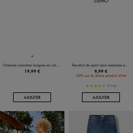
Disponible en 1 coloris
Disponible en 1 coloris
VERT
BLANC VIF
Chemise manches longues en coton rayé garçon
Tee-shirt de sport sans manches en maille légère et respirante imprimée garçon
19,99 €
9,99 €
-50% sur le 2ème produit d'été
4.5/5 de moyenne
(9 avis)
AU PANIER
AU PANIER
AJOUTER
AJOUTER