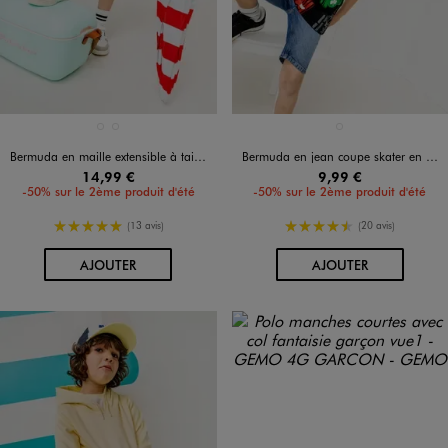
Disponible en 2 coloris
Disponible en 1 coloris
NOIR STANDARD
VERT CLAIR
BLEU CLAIR
Bermuda en maille extensible à taille élastiquée garçon
Bermuda en jean coupe skater en denim de coton délavé garçon
14,99 €
9,99 €
-50% sur le 2ème produit d'été
-50% sur le 2ème produit d'été
5/5 de moyenne
4.5/5 de moyenne
(13 avis)
(20 avis)
AU PANIER
AU PANIER
AJOUTER
AJOUTER