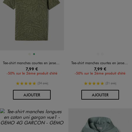
Disponible en 2 coloris
Disponible en 2 coloris
BEIGE
VERT
BLANC VIF
VERT CLAIR
Tee-shirt manches courtes en jersey de coton imprimé feuillage garçon
Tee-shirt manches courtes en jersey de coton à poche poitrine garçon
7,99 €
7,99 €
-50% sur le 2ème produit d'été
-50% sur le 2ème produit d'été
5/5 de moyenne
5/5 de moyenne
(24 avis)
(21 avis)
AU PANIER
AU PANIER
AJOUTER
AJOUTER