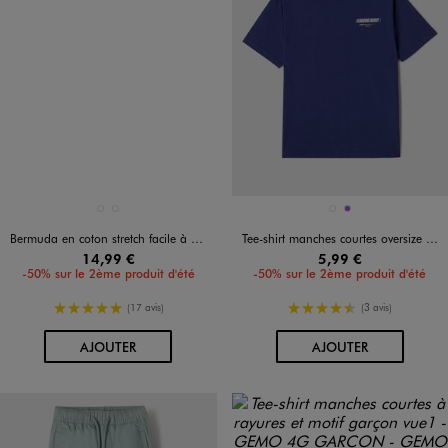
Disponible en 2 coloris
Disponible en 2 coloris
JAUNE FONCE
VERT FONCE
BLANC STANDARD
VIOLET
Bermuda en coton stretch facile à enfiler garçon
Tee-shirt manches courtes oversize avec motif Formule 1 garçon
14,99 €
5,99 €
-50% sur le 2ème produit d'été
-50% sur le 2ème produit d'été
5/5 de moyenne
4.5/5 de moyenne
(17 avis)
(3 avis)
AU PANIER
AU PANIER
AJOUTER
AJOUTER