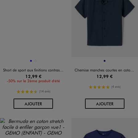
Disponible en 2 coloris
Disponible en 1 coloris
BLEU
ECRU
MARINE
Short de sport aux finitions contrastantes garçon - Camps United
Chemise manches courtes en coton texturé garçon
12,99 €
12,99 €
-50% sur le 2ème produit d'été
5/5 de moyenne
(4 avis)
4.5/5 de moyenne
(14 avis)
AU PANIER
AU PANIER
AJOUTER
AJOUTER