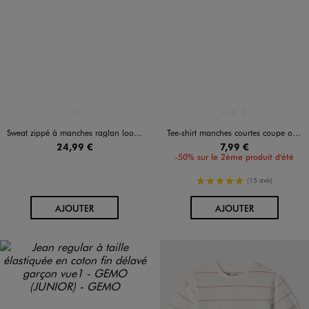
Disponible en 1 coloris
Disponible en 3 coloris
NOIR STANDARD
BLANC STANDARD
MARRON FONCE
MARRON STANDARD
Sweat zippé à manches raglan look sport automobile garçon
Tee-shirt manches courtes coupe oversize avec inscription garçon
24,99 €
7,99 €
-50% sur le 2ème produit d'été
5/5 de moyenne
(15 avis)
AU PANIER
AU PANIER
AJOUTER
AJOUTER