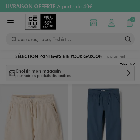
LIVRAISON OFFERTE
A partir de 40€
Aller au contenu principal
Aller à la navigation
RETRAIT ET LIVRAISON OFFERTE
en magasin
0
Choisir mon magasin
Mon compte
Mon pa
Afficher le menu
PAYEZ EN 3x SANS FRAIS
dès 50€
Chaussures, jupe, T-shirt…
Retours OFFERTS
pendant 30 jours
SÉLECTION PRINTEMPS ETE POUR GARCON
chargement
Garçon
Trier
Choisir mon magasin
pour voir les produits disponibles