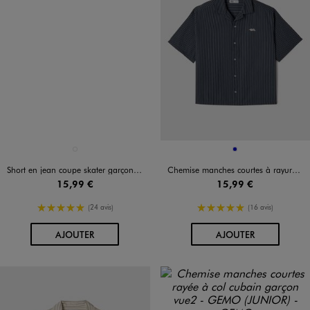
Disponible en 1 coloris
Disponible en 1 coloris
BLEU STANDARD
BLEU FONCE
Short en jean coupe skater garçon - Camps United
Chemise manches courtes à rayures et col cubain garçon
15,99 €
15,99 €
5/5 de moyenne
5/5 de moyenne
(24 avis)
(16 avis)
AU PANIER
AU PANIER
AJOUTER
AJOUTER