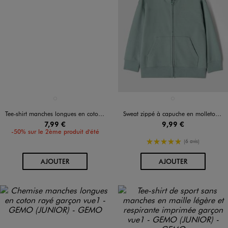
Disponible en 1 coloris
Disponible en 1 coloris
BLANC STANDARD
VERT STANDARD
Tee-shirt manches longues en coton uni garçon
Sweat zippé à capuche en molleton garçon
7,99 €
9,99 €
-50% sur le 2ème produit d'été
5/5 de moyenne
(6 avis)
AU PANIER
AU PANIER
AJOUTER
AJOUTER