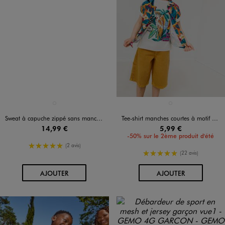
Disponible en 1 coloris
Disponible en 1 coloris
NOIR STANDARD
BLANC STANDARD
Sweat à capuche zippé sans manches garçon
Tee-shirt manches courtes à motif exotique garçon
14,99 €
5,99 €
-50% sur le 2ème produit d'été
5/5 de moyenne
(2 avis)
5/5 de moyenne
(22 avis)
AU PANIER
AU PANIER
AJOUTER
AJOUTER