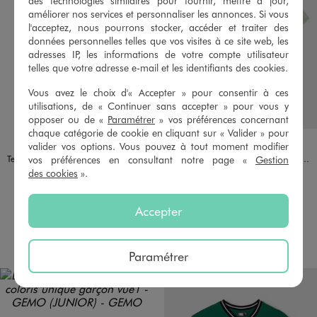
des technologies similaires pour fournir, mettre à jour,
améliorer nos services et personnaliser les annonces. Si vous
l'acceptez, nous pourrons stocker, accéder et traiter des
données personnelles telles que vos visites à ce site web, les
adresses IP, les informations de votre compte utilisateur
telles que votre adresse e-mail et les identifiants des cookies.
Vous avez le choix d'« Accepter » pour consentir à ces
utilisations, de « Continuer sans accepter » pour vous y
opposer ou de «
Paramétrer
» vos préférences concernant
chaque catégorie de cookie en cliquant sur « Valider » pour
Disponible en 2 coloris
Disponible en 2 coloris
BLEU CLAIR
JAUNE CLAIR
BLANC STANDARD
VERT CLAIR
valider vos options. Vous pouvez à tout moment modifier
vos préférences en consultant notre page «
Gestion
Tee-shirt manches courtes en jersey de coton imprimé estival garçon
Tee-shirt uni col tunisien enfant garçon
des cookies
».
2,99 €
6,99 €
-50% sur le 2ème produit d'été
-50% sur le 2ème produit d'été
5/5 de moyenne
5/5 de moyenne
Accepter
(31 avis)
(29 avis)
AU PANIER
AU PANIER
AJOUTER
AJOUTER
Paramétrer