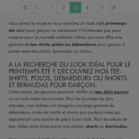
1
2
3
4
Première page
Page précédente
Page suivante
Dernière p
Vous aimez la mode et vous cherchez un look stylé
printemps
été
idéal pour garçon ou adolescent ? N’attendez pas pour
craquer pour la nouvelle collection Gémo qui vous offre une
gamme de
tee-shirts, polos ou débardeurs
pour garçon à
porter avec des shorts, bermudas ou chinos.
A LA RECHERCHE DU LOOK IDÉAL POUR LE
PRINTEMPS ÉTÉ ? DÉCOUVREZ NOS TEE-
SHIRTS, POLOS, DÉBARDEURS OU SHORTS
ET BERMUDAS POUR GARÇON.
Cette saison, les garçons pourront enfiler un
tee-shirt garçon
ou un polo selon leurs envies. Pour les journées les plus
chaudes, nos stylistes ont imaginé une large gamme de
débardeurs ornés de motifs et shorts aux couleurs vives qui
apporteront une touche de pep’s à son look. Pour les pièces de
bas, faîtes votre choix parmi nos chinos,
shorts
ou
bermudas
.