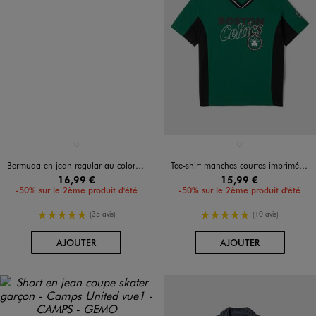
Disponible en 1 coloris
Disponible en 1 coloris
BLANC STANDARD
VERT STANDARD
Bermuda en jean regular au coloris unique garçon
Tee-shirt manches courtes imprimé Celtics garçon - NBA
16,99 €
15,99 €
-50% sur le 2ème produit d'été
-50% sur le 2ème produit d'été
5/5 de moyenne
5/5 de moyenne
(35 avis)
(10 avis)
AU PANIER
AU PANIER
AJOUTER
AJOUTER