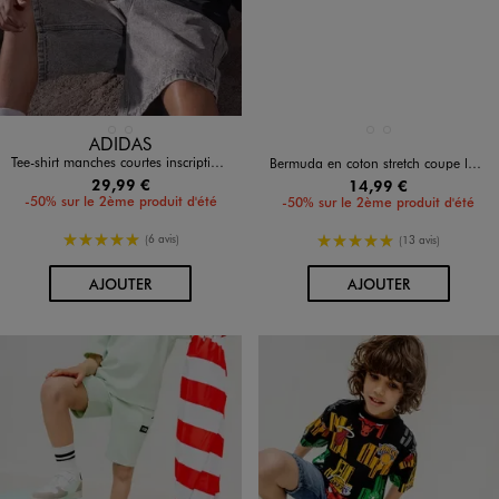
Disponible en 2 coloris
Disponible en 2 coloris
NOIR STANDARD
ROSE STANDARD
BEIGE FONCE
BLEU FONCE
ADIDAS
Tee-shirt manches courtes inscription Messi garçon - Adidas
Bermuda en coton stretch coupe loose avec taille élastique garçon
29,99 €
14,99 €
-50% sur le 2ème produit d'été
-50% sur le 2ème produit d'été
5/5 de moyenne
5/5 de moyenne
(6 avis)
(13 avis)
AU PANIER
AU PANIER
AJOUTER
AJOUTER