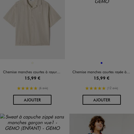
Disponible en 1 coloris
Disponible en 1 coloris
JAUNE CLAIR
BLEU
Chemise manches courtes à rayures multicolores et col cubain garçon
Chemise manches courtes rayée à col cubain garçon
15,99 €
15,99 €
5/5 de moyenne
5/5 de moyenne
(6 avis)
(12 avis)
AU PANIER
AU PANIER
AJOUTER
AJOUTER