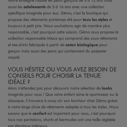
Notre enseigne habille les petits garçons de 3 à 12 ans mais
aussi les
adolescents
de 3 à 16 ans avec une collection
spécifique imaginée pour eux. Gémo, c’est la boutique qui
propose des vêtements printemps été pour
tous les styles
et
toujours à petit prix. Nous souhaitons agir de manière plus
responsable, c’est pourquoi cette saison, Gémo vous propose la
collection responsable Mieux qui comprend des sous-vêtements
et tee-shirts fabriqués à partir de
coton biologique
pour
garçon mais aussi des jeans qui contiennent du polyester
recyclé.
VOUS HÉSITEZ OU VOUS AVEZ BESOIN DE
CONSEILS POUR CHOISIR LA TENUE
IDÉALE ?
Alors n’attendez pas pour découvrir notre sélection de
looks
imaginés pour vous ! Que votre enfant aime le sportswear ou le
classique, il trouvera à coup sûr son bonheur chez Gémo grâce
à notre large choix de vêtements adaptés à tous les styles. Nous
savons que le
confort
est important pour vous, c’est pourquoi
tous nos pantalons, shorts et bermudas ont une taille réglable
par élastique intérieurs