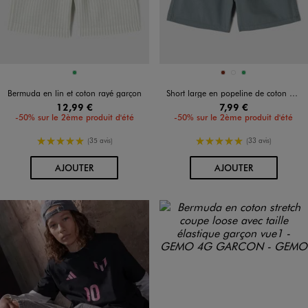
Disponible en 1 coloris
Disponible en 3 coloris
VERT
BRIQUE
JAUNE FONCE
VERT
Bermuda en lin et coton rayé garçon
Short large en popeline de coton uni garçon
12,99 €
7,99 €
-50% sur le 2ème produit d'été
-50% sur le 2ème produit d'été
5/5 de moyenne
5/5 de moyenne
(35 avis)
(33 avis)
AU PANIER
AU PANIER
AJOUTER
AJOUTER