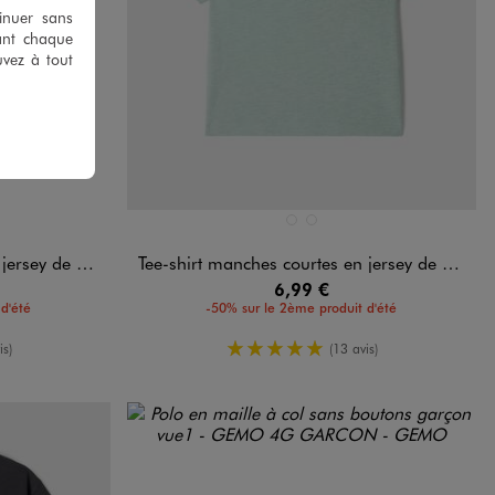
tinuer sans
ant chaque
uvez à tout
Disponible en 2 coloris
BLANC STANDARD
VERT STANDARD
n flammé garçon
Tee-shirt manches courtes en jersey de coton avec col côtelé garçon
6,99 €
d'été
-50% sur le 2ème produit d'été
oyenne
5/5 de moyenne
is)
(13 avis)