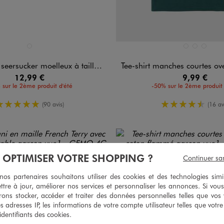
n 1 coloris
Disponible en 3 coloris
BEIGE CLAIR
GRIS FONCE
JAUNE FON
VERT FO
ker moelleux à taille élastiquée garçon
Tee-shirt manches courtes oversize en maille nid 
12,99 €
9,99 €
 sur le 2ème produit d'été
-50% sur le 2ème produit 
5/5 de moyenne
4.5/5 de m
(90 avis)
(16 av
À OPTIMISER VOTRE SHOPPING ?
Continuer sa
s partenaires souhaitons utiliser des cookies et des technologies simi
ttre à jour, améliorer nos services et personnaliser les annonces. Si vous
ons stocker, accéder et traiter des données personnelles telles que vos v
es adresses IP, les informations de votre compte utilisateur telles que votr
 identifiants des cookies.