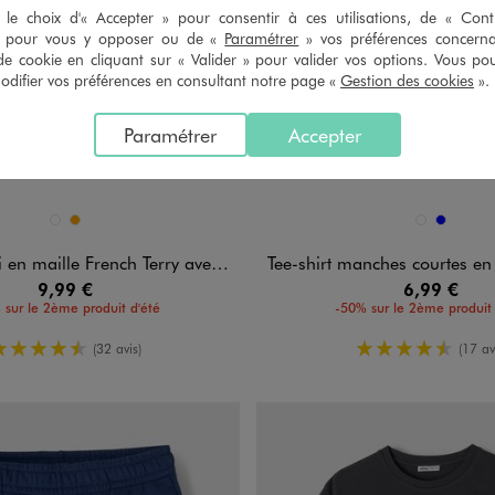
le choix d'« Accepter » pour consentir à ces utilisations, de « Con
» pour vous y opposer ou de «
Paramétrer
» vos préférences concern
de cookie en cliquant sur « Valider » pour valider vos options. Vous po
ifier vos préférences en consultant notre page «
Gestion des cookies
».
Paramétrer
Accepter
n 2 coloris
Disponible en 2 coloris
BEIGE STANDARD
ORANGE
BEIGE FONCE
BLEU
e French Terry avec ceinture ajustable garçon
Tee-shirt manches courtes en jersey de coto
9,99 €
6,99 €
 sur le 2ème produit d'été
-50% sur le 2ème produit 
4.5/5 de moyenne
4.5/5 de m
(32 avis)
(17 av