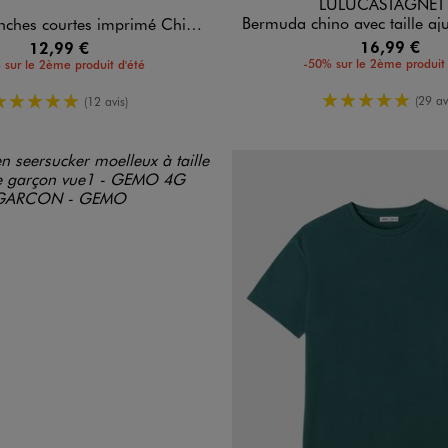
LULUCASTAGNET
Bermuda chino avec taille ajustable et ceinture garço
ourtes imprimé Chicago Bulls garçon - NBA
16,99 €
12,99 €
-50% sur le 2ème produit 
 sur le 2ème produit d'été
5/5 de moy
5/5 de moyenne
(29 av
(12 avis)