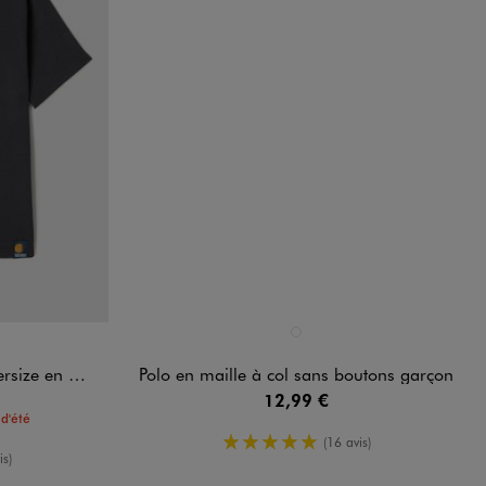
Disponible en 1 coloris
CE
NCE
BEIGE STANDARD
d'abeille garçon
Polo en maille à col sans boutons garçon
12,99 €
d'été
5/5 de moyenne
(16 avis)
enne
is)