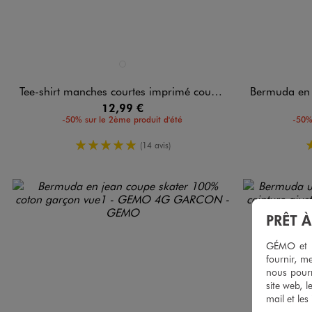
Disponible en 1 coloris
Disponible e
NOIR STANDARD
Tee-shirt manches courtes imprimé coupe oversize garçon - NBA
Bermuda en seersuc
12,99 €
-50% sur le 2ème produit d'été
-50%
5/5 de moyenne
(14 avis)
PRÊT 
GÉMO et no
fournir, me
nous pourr
site web, l
mail et les