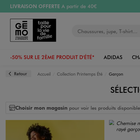
LIVRAISON OFFERTE
A partir de 40€
Aller au contenu principal
Aller à la navigation
RETRAIT ET LIVRAISON OFFERTE
en magasin
Votre recherche
PAYEZ EN 3x SANS FRAIS
dès 50€
Retours OFFERTS
pendant 30 jours
-50% SUR LE 2ÈME PRODUIT D'ÉTÉ*
ADIDAS
CH
Retour
Accueil
Collection Printemps Été
Garçon
SÉLECT
Choisir mon magasin
pour voir les produits disponible