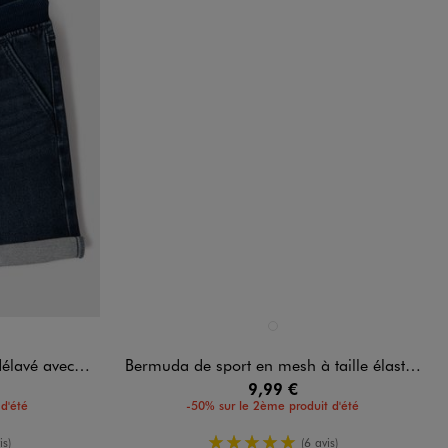
Disponible en 1 coloris
NDARD
NOIR STANDARD
n bord-côte garçon
Bermuda de sport en mesh à taille élastiquée garçon
9,99 €
d'été
-50% sur le 2ème produit d'été
oyenne
5/5 de moyenne
is)
(6 avis)