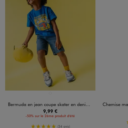
Disponible en 1 coloris
Disponible e
BLEU STANDARD
Bermuda en jean coupe skater en denim extensible garçon
Chemise manches
9,99 €
-50% sur le 2ème produit d'été
5/5 de moyenne
(34 avis)