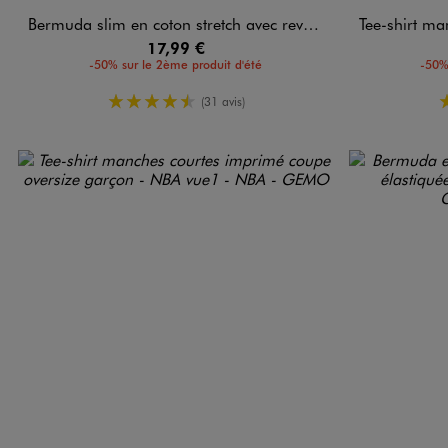
Bermuda slim en coton stretch avec revers cousus garçon
Tee-shirt manches c
17,99 €
-50% sur le 2ème produit d'été
-50%
4.5/5 de moyenne
(31 avis)