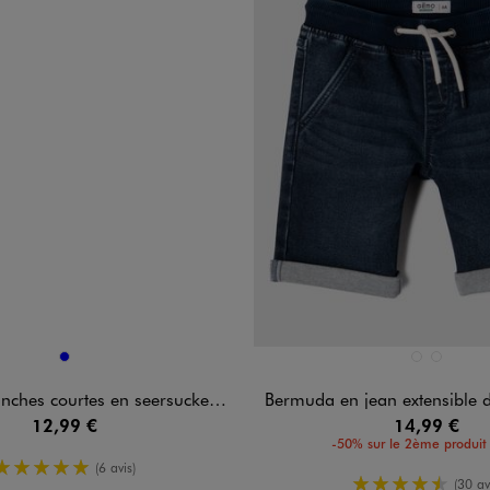
n 1 coloris
Disponible en 2 coloris
BLEU
BLEU CLAIR
BLEU STA
 courtes en seersucker rayé garçon
Bermuda en jean extensible délavé avec taille e
12,99 €
14,99 €
-50% sur le 2ème produit 
5/5 de moyenne
(6 avis)
4.5/5 de m
(30 av