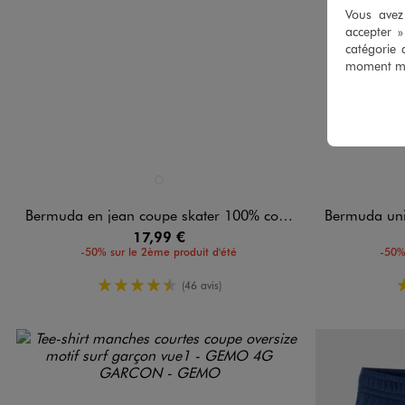
Vous avez 
accepter 
catégorie 
moment mod
Disponible en 1 coloris
Disponible e
BLANC STANDARD
Bermuda en jean coupe skater 100% coton garçon
Bermuda uni en maill
17,99 €
-50% sur le 2ème produit d'été
-50%
4.5/5 de moyenne
(46 avis)