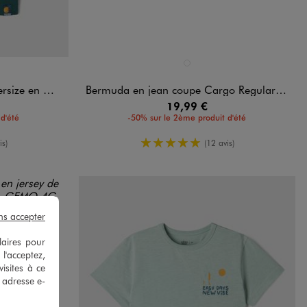
Disponible en 1 coloris
CE
NCE
NOIR STANDARD
d'abeille garçon
Bermuda en jean coupe Cargo Regular avec ceinture ajustable garçon
19,99 €
d'été
-50% sur le 2ème produit d'été
oyenne
5/5 de moyenne
is)
(12 avis)
ns accepter
laires pour
 l'acceptez,
isites à ce
e adresse e-