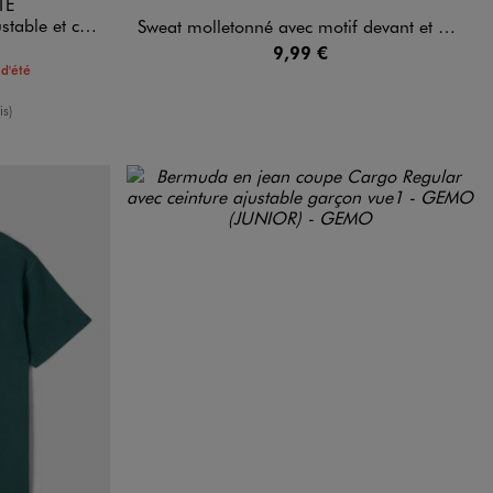
TE
n - LuluCastagnette
Sweat molletonné avec motif devant et dos garçon
9,99 €
d'été
enne
is)