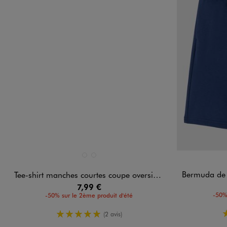
Disponible en 2 coloris
Disponible e
BLANC VIF
GRIS FONCE
Bermuda de sport 
Tee-shirt manches courtes coupe oversize motif surf garçon
7,99 €
-50%
-50% sur le 2ème produit d'été
5/5 de moyenne
(2 avis)