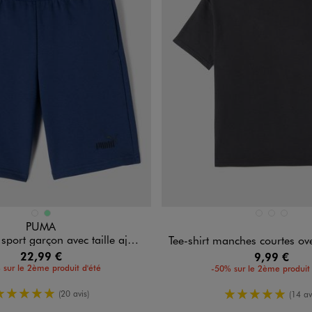
n 2 coloris
Disponible en 3 coloris
BLEU FONCE
VERT CLAIR
GRIS FONCE
JAUNE FON
VERT FO
PUMA
garçon avec taille ajustable - Puma
Tee-shirt manches courtes oversize en maille nid 
22,99 €
9,99 €
 sur le 2ème produit d'été
-50% sur le 2ème produit 
5/5 de moyenne
5/5 de moy
(20 avis)
(14 av