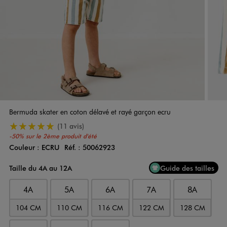
Bermuda skater en coton délavé et rayé garçon ecru
5/5 de moyenne
(11 avis)
-50% sur le 2ème produit d'été
Couleur :
ECRU
Réf. :
50062923
Couleur
Choisissez votre Couleur
Taille du 4A au 12A
Guide des tailles
4A
5A
6A
7A
8A
104 CM
110 CM
116 CM
122 CM
128 CM