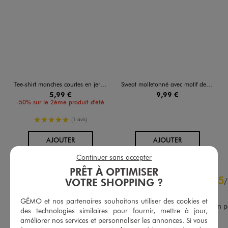
Tee-shirt manches courtes en jersey de coton avec col côtelé garçon
Sweat molletonné avec motif devant et dos garçon
5,99 €
9,99 €
-50% sur le 2ème produit d'été
5/5 de moyenne
(1 avis)
AU PANIER
AU PANIER
AJOUTER
AJOUTER
Continuer sans accepter
PRÊT À OPTIMISER
4.9
5
/
5
/
VOTRE SHOPPING ?
Avis vérifié et récompensé
GÉMO et nos partenaires souhaitons utiliser des cookies et
Très chic et super pour mon pet
des technologies similaires pour fournir, mettre à jour,
fils
améliorer nos services et personnaliser les annonces. Si vous