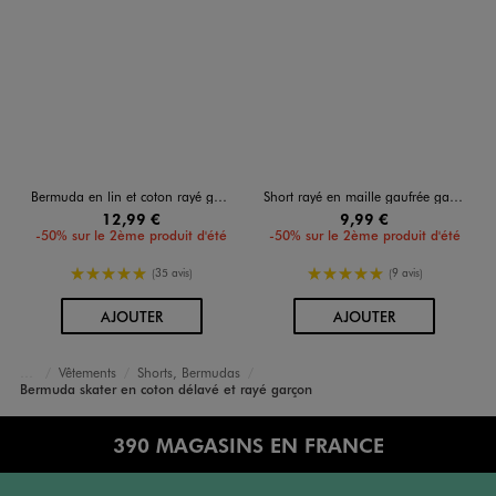
Bermuda en lin et coton rayé garçon
Short rayé en maille gaufrée garçon
12,99 €
9,99 €
-50% sur le 2ème produit d'été
-50% sur le 2ème produit d'été
5/5 de moyenne
5/5 de moyenne
(35 avis)
(9 avis)
AU PANIER
AU PANIER
AJOUTER
AJOUTER
Vêtements
Shorts, Bermudas
Accueil
Garçon
Bermuda skater en coton délavé et rayé garçon
390 MAGASINS EN FRANCE