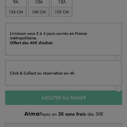
9A
10A
12A
134 CM
140 CM
152 CM
Livraison
Livraison sous 2 à 4 jours ouvrés en France
métropolitaine.
Offert dès 40€ d'achat.
Sélectionner l’option de livraison
Click & Collect ou réservation en 4h
Sélectionner l’option de livraiso
AJOUTER AU PANIER
Payez en
3X sans frais
dès 50€