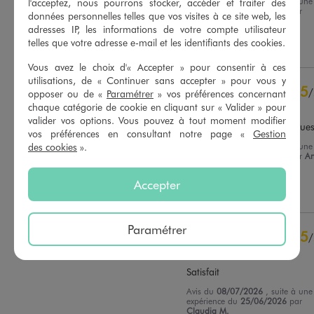
Avis du
03/08/2026
, suite à une
l'acceptez, nous pourrons stocker, accéder et traiter des
Basé sur
11
avis soumis à un
expérience du
20/07/2026
par
contrôle
données personnelles telles que vos visites à ce site web, les
Chantal H.
Voir tous les avis sur ce site
adresses IP, les informations de votre compte utilisateur
telles que votre adresse e-mail et les identifiants des cookies.
Utile
(0)
Signaler
5
étoiles
10
Vous avez le choix d'« Accepter » pour consentir à ces
4
étoiles
1
utilisations, de « Continuer sans accepter » pour vous y
3
étoiles
0
5
/
opposer ou de «
Paramétrer
» vos préférences concernant
2
étoiles
0
Avis vérifié et récompensé
chaque catégorie de cookie en cliquant sur « Valider » pour
1
étoile
0
valider vos options. Vous pouvez à tout moment modifier
Les couleurs sont magnifique
vos préférences en consultant notre page «
Gestion
Trier les avis
Avis du
29/07/2026
, suite à une
des cookies
».
expérience du
13/07/2026
par
An
B.
Accepter
Utile
(0)
Signaler
Paramétrer
5
/
Avis vérifié et récompensé
Satisfait
Avis du
08/07/2026
, suite à une
expérience du
25/06/2026
par
Claudia M.