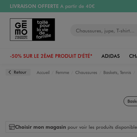
LIVRAISON OFFERTE
A partir de 40€
Aller au contenu principal
Aller à la navigation
RETRAIT ET LIVRAISON OFFERTE
en magasin
Votre recherche
PAYEZ EN 3x SANS FRAIS
dès 50€
Retours OFFERTS
pendant 30 jours
-50% SUR LE 2ÈME PRODUIT D'ÉTÉ*
ADIDAS
CH
Retour
Accueil
Femme
Chaussures
Baskets, Tennis
Bask
Choisir mon magasin
pour voir les produits disponible