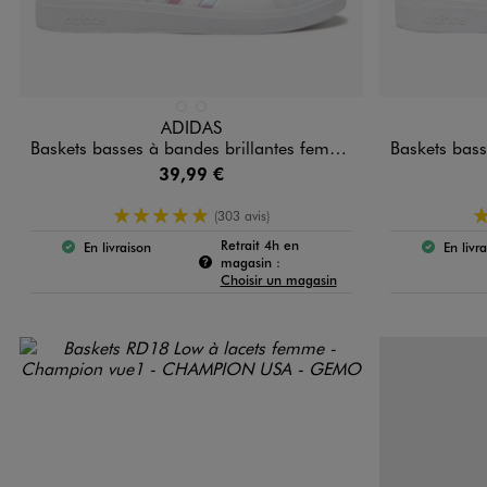
Disponible en 2 coloris
Disponible e
BLANC CHINE
BLANC STANDARD
ADIDAS
Baskets basses à bandes brillantes femme - Adidas Grand Court Base
Baskets basses à band
39,99 €
5/5 de moyenne
(303 avis)
Retrait 4h en
En livraison
En livr
Le produit est disponible :
Le 
Pour connaître la disponibilité de c
magasin :
Choisir un magasin