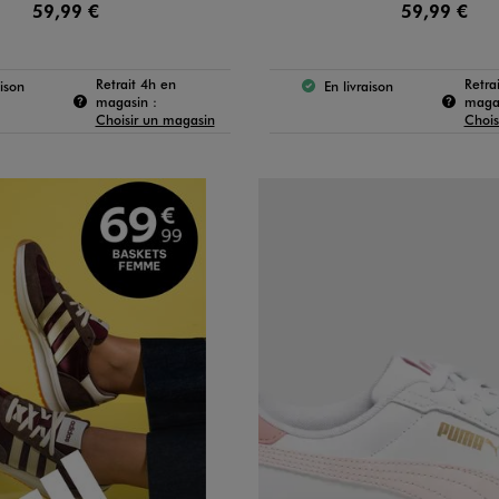
59,99 €
59,99 €
Retrait 4h en
Retra
aison
En livraison
produit est disponible :
Le produit est disponible
e produit :
Pour connaître la disponibilité de ce produit :
magasin :
magas
Choisir un magasin
Chois