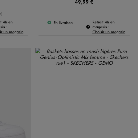
49,99 €
yenne
s)
it 4h en
Retrait 4h en
En livraison
 :
Le produit est disponible :
Pour connaître la disponibilité de ce produit :
Pour connaître la
in :
magasin :
ir un magasin
Choisir un magasin