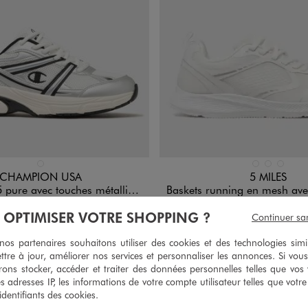
n 1 coloris
Disponible en 3 coloris
BLANC STANDARD
BLANC STANDAR
NOIR STAND
VERT CLA
CHAMPION USA
5 MILES
vec touches métallisées femme - Champion
Baskets running en mesh avec semelle ultra légèr
49,99 €
19,99 €
À OPTIMISER VOTRE SHOPPING ?
Continuer sa
5/5 de mo
(2 avi
s partenaires souhaitons utiliser des cookies et des technologies simi
Retrait 4h en
Retra
aison
En livraison
ttre à jour, améliorer nos services et personnaliser les annonces. Si vous
produit est disponible :
Le produit est disponible
e produit :
Pour connaître la disponibilité de ce produit :
magasin :
magas
ons stocker, accéder et traiter des données personnelles telles que vos v
Choisir un magasin
Chois
es adresses IP, les informations de votre compte utilisateur telles que votr
 identifiants des cookies.