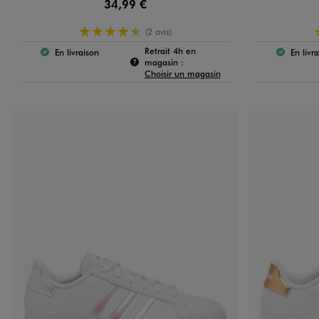
34,99 €
4.5/5 de moyenne
(2 avis)
Retrait 4h en
En livraison
En livr
Le produit est disponible :
Le 
Pour connaître la disponibilité de c
magasin :
Choisir un magasin