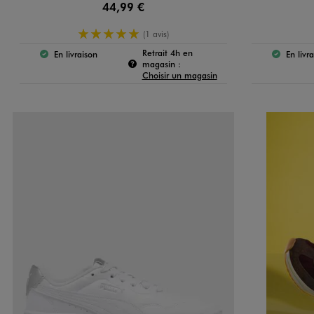
44,99 €
5/5 de moyenne
(1 avis)
Retrait 4h en
En livraison
En livr
Le produit est disponible :
Le 
Pour connaître la disponibilité de c
magasin :
Choisir un magasin