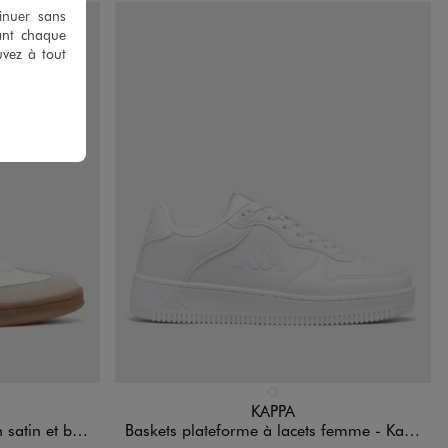
tinuer sans
ant chaque
uvez à tout
Disponible en 1 coloris
BLANC STANDARD
KAPPA
ées femme - 5 Miles
Baskets plateforme à lacets femme - Kappa