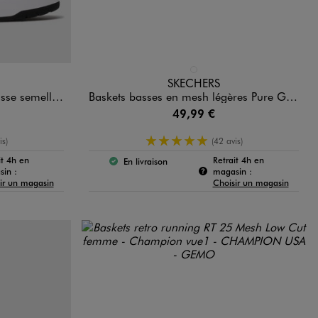
Disponible en 1 coloris
DARD
BLANC STANDARD
SKECHERS
y Skye femme - Puma
Baskets basses en mesh légères Pure Genius-Optimistic Mix femme - Skechers
49,99 €
enne
5/5 de moyenne
is)
(42 avis)
it 4h en
Retrait 4h en
En livraison
 :
Le produit est disponible :
Pour connaître la disponibilité de ce produit :
Pour connaître la
in :
magasin :
ir un magasin
Choisir un magasin