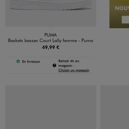
Disponible en 1 coloris
BLANC STANDARD
PUMA
Baskets basses Court Lally femme - Puma
49,99 €
Retrait 4h en
En livraison
Le produit est disponible :
Pour connaître la disponibilité de c
magasin :
Choisir un magasin