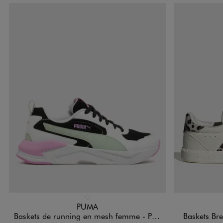
Disponible en 1 coloris
Disponible e
BLANC STANDARD
PUMA
Baskets de running en mesh femme - Puma
Baskets Br