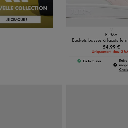
Disponible en 1 coloris
BLANC STAN
PUMA
Baskets basses à lacets f
54,99 €
Uniquement chez GE
Retra
En livraison
Le produit est disponible
e produit :
magas
Chois