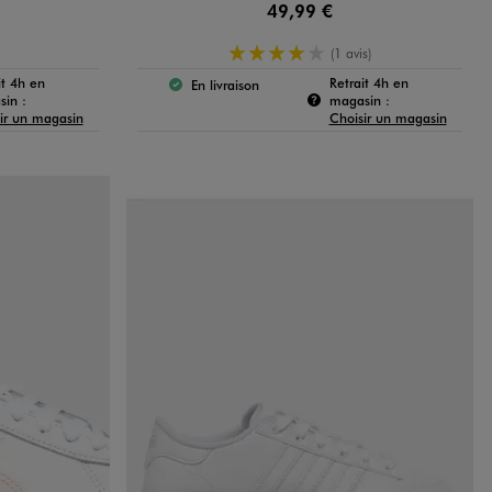
49,99 €
4/5 de moyenne
(1 avis)
it 4h en
Retrait 4h en
En livraison
 :
Le produit est disponible :
Pour connaître la disponibilité de ce produit :
Pour connaître la
in :
magasin :
ir un magasin
Choisir un magasin