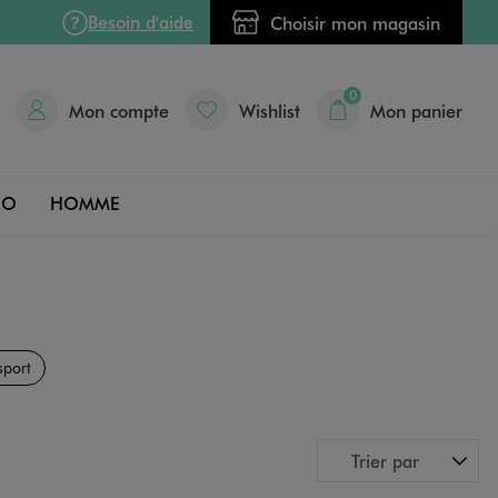
Besoin d'aide
Choisir mon magasin
0
Mon compte
Wishlist
Mon panier
DO
HOMME
sport
Trier par