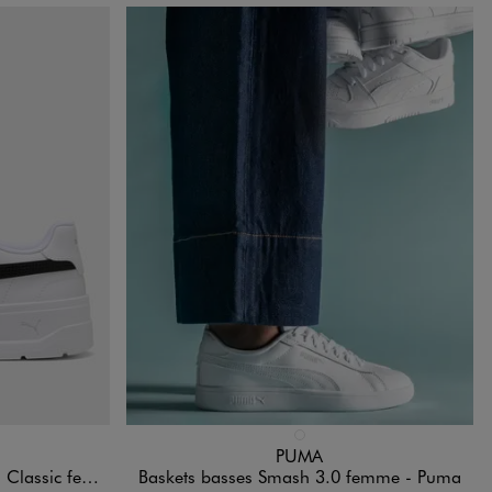
Disponible en 1 coloris
DARD
BLANC STANDARD
PUMA
 femme - Puma
Baskets basses Smash 3.0 femme - Puma