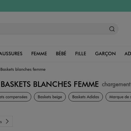
AUSSURES
FEMME
BÉBÉ
FILLE
GARÇON
A
Baskets blanches femme
BASKETS BLANCHES FEMME
chargement
Chaussures
ets compensées
Baskets beige
Baskets Adidas
Marque de 
s