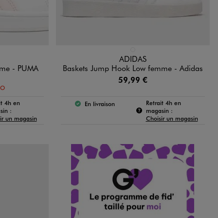
Disponible en 1 coloris
DARD
BLANC STANDARD
ADIDAS
emme - PUMA
Baskets Jump Hook Low femme - Adidas
59,99 €
MO
it 4h en
Retrait 4h en
En livraison
 :
Le produit est disponible :
Pour connaître la disponibilité de ce produit :
Pour connaître la
in :
magasin :
ir un magasin
Choisir un magasin