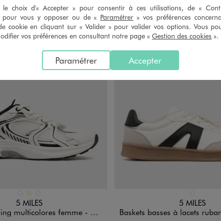
le choix d'« Accepter » pour consentir à ces utilisations, de « Con
» pour vous y opposer ou de «
Paramétrer
» vos préférences concern
de cookie en cliquant sur « Valider » pour valider vos options. Vous po
ifier vos préférences en consultant notre page «
Gestion des cookies
».
Paramétrer
Accepter
n 3 coloris
Disponible en 1 coloris
BLANC
ECRU
MARRON STANDARD
BLANC
5 MILES
5 MILES
g multicolores femme - 5 Miles
Baskets basses à lacets ruban satin et breloques dor