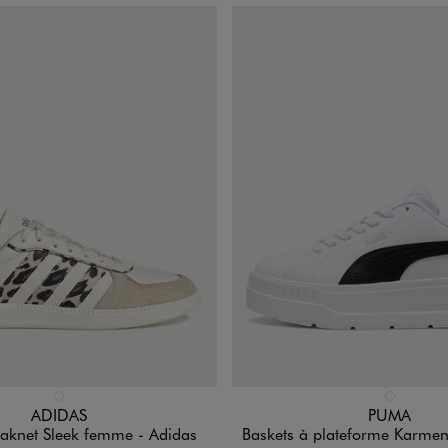
n 1 coloris
Disponible en 1 coloris
BLANC STANDARD
BLANC STAN
ADIDAS
PUMA
eaknet Sleek femme - Adidas
Baskets à plateforme Karmen Classic