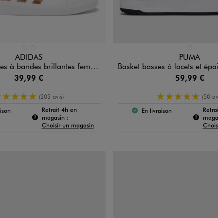
n 2 coloris
Disponible en 1 coloris
BLANC CHINE
BLANC STANDARD
BLANC STAN
ADIDAS
PUMA
es brillantes femme - Adidas Grand Court Base
Basket basses à lacets et épaisse semelle Court Lall
39,99 €
59,99 €
5/5 de moyenne
5/5 de moy
(203 avis)
(50 av
Retrait 4h en
Retra
aison
En livraison
produit est disponible :
Le produit est disponible
e produit :
Pour connaître la disponibilité de ce produit :
magasin :
magas
Choisir un magasin
Chois