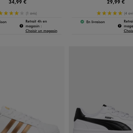
34,99 €
29,99 €
4/5 de moyenne
5/5 de mo
(1 avis)
(4 avi
Retrait 4h en
Retra
aison
En livraison
produit est disponible :
Le produit est disponible
e produit :
Pour connaître la disponibilité de ce produit :
magasin :
magas
Choisir un magasin
Chois