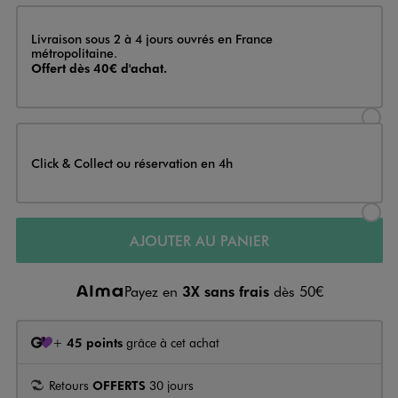
Livraison
Livraison sous 2 à 4 jours ouvrés en France
métropolitaine.
Offert dès 40€ d'achat.
Sélectionner l’option de livraison
Click & Collect ou réservation en 4h
Sélectionner l’option de livraiso
AJOUTER AU PANIER
Payez en
3X sans frais
dès 50€
+
45 points
grâce à cet achat
Retours
OFFERTS
30 jours