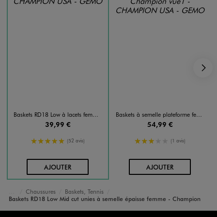
S
Baskets RD18 Low à lacets femme - Champion
Baskets à semelle plateforme femme - Champion
39,99 €
54,99 €
5/5 de moyenne
3/5 de moyenne
(52 avis)
(1 avis)
AU PANIER
AU PANIER
AJOUTER
AJOUTER
Chaussures
Baskets, Tennis
Accueil
Femme
Baskets RD18 Low Mid cut unies à semelle épaisse femme - Champion