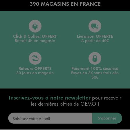
390 MAGASINS EN FRANCE
Click & Collect OFFERT
Livraison OFFERTE
Retrait 4h en magasin
A partir de 40€
Retours OFFERTS
Paiement 100% sécurisé
30 jours en magasin
Payez en 3X sans frais dès
50€
Inscrivez-vous à notre newsletter
pour recevoir
les dernières offres de GÉMO !
S’abonner