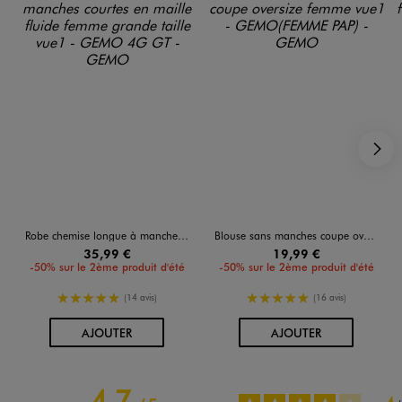
S
Robe chemise longue à manches courtes en maille fluide femme grande taille
Blouse sans manches coupe oversize femme
35,99 €
19,99 €
-50% sur le 2ème produit d'été
-50% sur le 2ème produit d'été
5/5 de moyenne
5/5 de moyenne
(14 avis)
(16 avis)
AU PANIER
AU PANIER
AJOUTER
AJOUTER
4.7