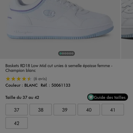
1
Sur 6
2
Sur 6
3
Sur 6
4
Sur 6
5
Sur 6
6
Sur 6
Baskets RD18 Low Mid cut unies à semelle épaisse femme -
Champion blanc
4.5/5 de moyenne
(6 avis)
Couleur :
BLANC
Réf. :
50061133
Couleur
Choisissez votre Couleur
Taille du 37 au 42
Guide des tailles
37
38
39
40
41
42