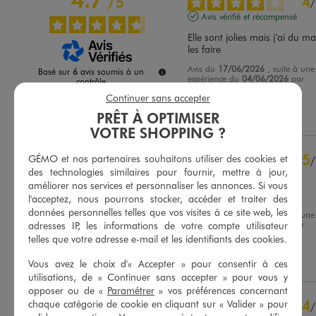
4
/
5
/
Avis vérifié et récompensé
Elle sont jolies mais j’ai du mal
les faire
Avis du
17/06/2026
, suite à une
Basé sur
6
avis soumis à un
expérience du
04/06/2026
par
contrôle
Veronique S.
Voir tous les avis sur ce site
Continuer sans accepter
Utile
(0)
Signaler
PRÊT À OPTIMISER
5
étoiles
4
VOTRE SHOPPING ?
4
étoiles
2
3
étoiles
0
5
GÉMO et nos partenaires souhaitons utiliser des cookies et
/
2
étoiles
0
des technologies similaires pour fournir, mettre à jour,
Avis vérifié et récompensé
améliorer nos services et personnaliser les annonces. Si vous
1
étoile
0
Bon basket
l'acceptez, nous pourrons stocker, accéder et traiter des
données personnelles telles que vos visites à ce site web, les
Trier les avis
Avis du
29/05/2026
, suite à une
adresses IP, les informations de votre compte utilisateur
expérience du
16/05/2026
par
Madeleine R.
telles que votre adresse e-mail et les identifiants des cookies.
Utile
(0)
Signaler
Vous avez le choix d'« Accepter » pour consentir à ces
utilisations, de « Continuer sans accepter » pour vous y
opposer ou de «
Paramétrer
» vos préférences concernant
4
chaque catégorie de cookie en cliquant sur « Valider » pour
/