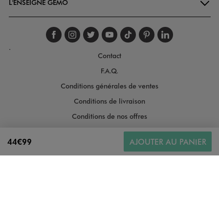
L'ENSEIGNE GÉMO
Suivez-nous sur faceboo
Suivez-nous sur inst
Suivez-nous sur twi
Suivez-nous sur
Suivez-nous s
Suivez-nou
Suivez-
.
Contact
F.A.Q.
Conditions générales de ventes
Conditions de livraison
Conditions de nos offres
Conditions générales d'utilisation
44€99
AJOUTER AU PANIER
Politique de protection des données
Gestion des cookies
Informations légales
Plan du site
Accessibilité : moyennement conforme