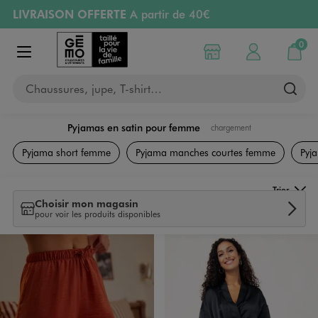
LIVRAISON OFFERTE
A partir de 40€
Aller au contenu principal
Aller à la navigation
RETRAIT ET LIVRAISON OFFERTE
en magasin
0
Choisir mon magasin
Mon compte
Mon pa
Afficher le menu
PAYEZ EN 3x SANS FRAIS
dès 50€
Chaussures, jupe, T-shirt…
Retours OFFERTS
pendant 30 jours
Pyjamas en satin pour femme
chargement
Lingerie
Pyjama short femme
Pyjama manches courtes femme
Pyj
Trier
Choisir mon magasin
pour voir les produits disponibles