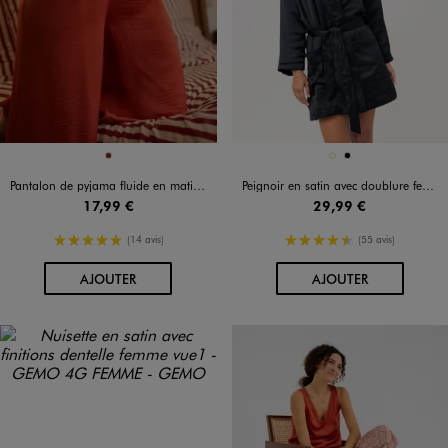
Disponible en 1 coloris
Disponible en 2 coloris
BRIQUE
ECRU
NOIR
Pantalon de pyjama fluide en matière satinée femme
Peignoir en satin avec doublure femme
17,99 €
29,99 €
5/5 de moyenne
4.5/5 de moyenne
(14 avis)
(55 avis)
AU PANIER
AU PANIER
AJOUTER
AJOUTER