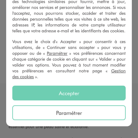
des technologies similaires pour fournir, mettre à jour,
Pyjama coton
Pyjama à carreaux
améliorer nos services et personnaliser les annonces. Si vous
l'acceptez, nous pourrons stocker, accéder et traiter des
Pyjama deux pièces
Pyjama chemise
données personnelles telles que vos visites à ce site web, les
adresses IP, les informations de votre compte utilisateur
Pyjama beige femme
Pyjama blanc femme
telles que votre adresse e-mail et les identifiants des cookies.
Vous avez le choix d'« Accepter » pour consentir à ces
Pyjama bleu femme
Pyjama gris femme
utilisations, de « Continuer sans accepter » pour vous y
opposer ou de «
Paramétrer
» vos préférences concernant
Pyjama noir
Chemise de nuit
chaque catégorie de cookie en cliquant sur « Valider » pour
valider vos options. Vous pouvez à tout moment modifier
Nuisette femme
Veste pyjama
Peignoirs
vos préférences en consultant notre page «
Gestion
des cookies
».
DES NUITS DOUCES EN PYJAMA SATIN
Accepter
Le
pyjama
en satin est bien plus qu'un simple vêtement de nuit.
Grâce à son tissu très agréable au toucher, il offre une
Paramétrer
sensation de douceur incomparable. Le satin aide également à
maintenir l'hydratation de la peau pendant la nuit, ce qui est
essentiel pour une peau saine et éclatante.