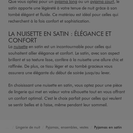
Que vous optiez pour un
pyjama long
ou un
pyjama court
, le
satin apporte une légèreté à votre tenue de nuit grâce à son
tombé élégant et fluide. Ce matériau est idéal pour celles qui
recherchent à la fois confort et sophistication.
LA NUISETTE EN SATIN : ÉLÉGANCE ET
CONFORT
La
nuisette
en satin est un incontournable pour celles qui
souhaitent allier élégance et confort. Le satin, avec son aspect
brillant et sa texture lisse, confère à la nuisette une allure chic et
raffinée. De plus, ce tissu léger et au tombé gracieux vous
assurera une élégante du début de soirée jusqu'au lever.
En choisissant une nuisette en satin, vous optez pour une pièce
de lingerie qui met en valeur votre silhouette tout en vous offrant
un confort optimal. C'est le choix parfait pour celles qui veulent
se sentir belles et à l'aise, même pendant leur sommeil.
Lingerie de nuit
Pyjamas, ensembles, vestes
Pyjamas en satin
Accueil
Femme
Lingerie