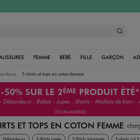
AUSSURES
FEMME
BÉBÉ
FILLE
GARÇON
A
ébardeurs
T-shirts et tops en coton femme
-50%
SUR LE 2
PRODUIT ÉTÉ*
ÈME
 - Débardeurs - Robes - Jupes - Shorts - Maillots de bain - 
*Voir les conditions
HIRTS ET TOPS EN COTON FEMME
char
Vêtements
Débardeurs
T-Shirts rayés
T-Shirts imprimés
T-shirts col V