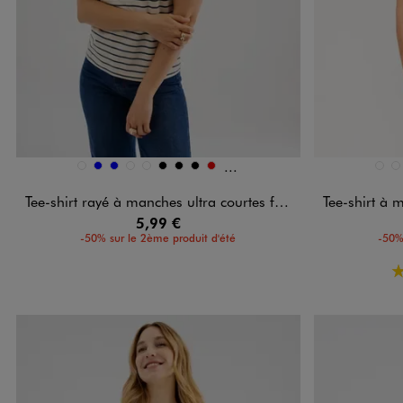
Et 3 autres coloris
Disponible en 12 coloris
Disponible e
BLANC STANDARD
BLEU
BLEU
BLEU VIF
JAUNE STANDARD
NOIR
NOIR
NOIR
ROUGE
BLAN
B
Tee-shirt rayé à manches ultra courtes femme
Tee-shirt à manches 
5,99 €
-50% sur le 2ème produit d'été
-50%