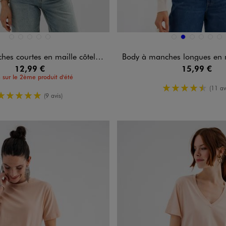
n 5 coloris
Disponible en 6 coloris
BLANC STANDARD
BLEU CLAIR
JAUNE CLAIR
NOIR STANDARD
ROUGE STANDARD
BEIGE CLAIR
BLEU
GRIS CHINE
MARRON 
NOIR 
VE
 courtes en maille côtelée femme
Body à manches longues en maille c
12,99 €
15,99 €
 sur le 2ème produit d'été
4.5/5 de m
(11 av
5/5 de moyenne
(9 avis)