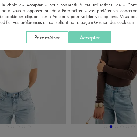
le choix d'« Accepter » pour consentir à ces utilisations, de « Con
» pour vous y opposer ou de «
Paramétrer
» vos préférences concern
de cookie en cliquant sur « Valider » pour valider vos options. Vous po
ifier vos préférences en consultant notre page «
Gestion des cookies
».
Paramétrer
Accepter
n 5 coloris
Disponible en 6 coloris
BLANC STANDARD
BLEU CLAIR
JAUNE CLAIR
NOIR STANDARD
ROUGE STANDARD
BEIGE CLAIR
BLEU
GRIS CHINE
MARRON 
NOIR 
VE