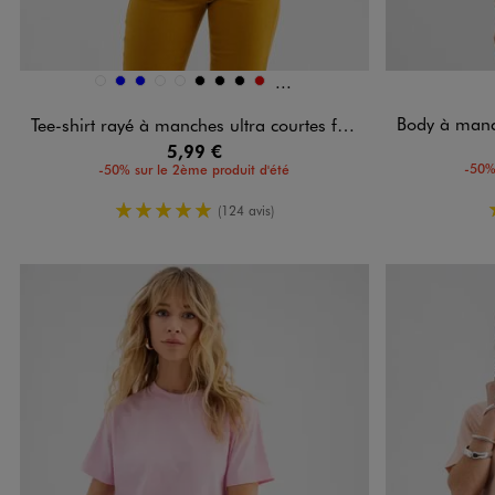
Et 3 autres coloris
Disponible en 12 coloris
Disponible e
BLANC STANDARD
BLEU
BLEU
BLEU VIF
JAUNE STANDARD
NOIR
NOIR
NOIR
ROUGE
Body à manches
Tee-shirt rayé à manches ultra courtes femme
5,99 €
-50%
-50% sur le 2ème produit d'été
5/5 de moyenne
(124 avis)