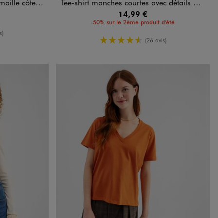
ôtelée femme
Tee-shirt manches courtes avec détails brodés femme grande taille
14,99 €
-50% sur le 2ème produit d'été
yenne
s)
4.5/5 de moyenne
(26 avis)