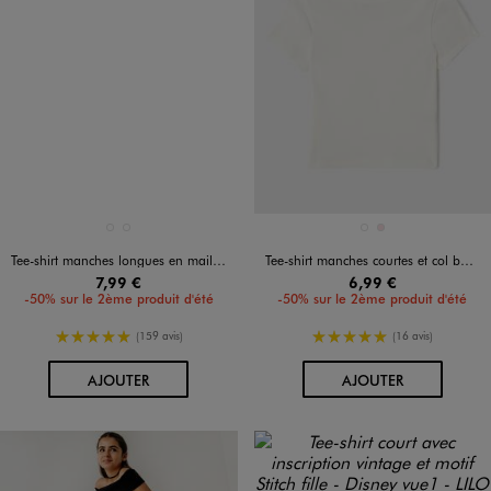
Disponible en 2 coloris
Disponible en 2 coloris
BLANC CHINE
NOIR STANDARD
BLANC STANDARD
ROSE CLAIR
Tee-shirt manches longues en maille côtelée fille
Tee-shirt manches courtes et col bateau coupe courte fille
7,99 €
6,99 €
-50% sur le 2ème produit d'été
-50% sur le 2ème produit d'été
5/5 de moyenne
5/5 de moyenne
(159 avis)
(16 avis)
AU PANIER
AU PANIER
AJOUTER
AJOUTER