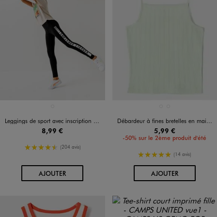
Disponible en 1 coloris
Disponible en 2 coloris
NOIR STANDARD
BLANC STANDARD
VERT CLAIR
Leggings de sport avec inscription sur le côté fille
Débardeur à fines bretelles en maille pointelle fille
8,99 €
5,99 €
-50% sur le 2ème produit d'été
4.5/5 de moyenne
(204 avis)
5/5 de moyenne
(14 avis)
AU PANIER
AU PANIER
AJOUTER
AJOUTER