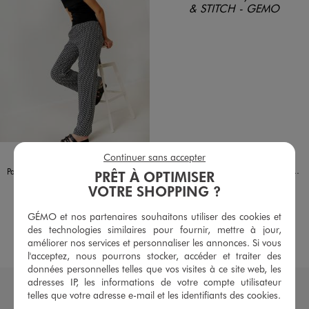
Disponible en 1 coloris
Disponible en 1 coloris
NOIR
VERT STANDARD
Continuer sans accepter
LILO & STITCH
Tee-shirt court avec inscription vintage et motif Stitch fille - Disney
Pantalon large et fluide imprimé fleuri fille
PRÊT À OPTIMISER
9,99 €
14,99 €
VOTRE SHOPPING ?
5/5 de moyenne
4.5/5 de moyenne
(57 avis)
(54 avis)
GÉMO et nos partenaires souhaitons utiliser des cookies et
des technologies similaires pour fournir, mettre à jour,
AU PANIER
AU PANIER
AJOUTER
AJOUTER
améliorer nos services et personnaliser les annonces. Si vous
l'acceptez, nous pourrons stocker, accéder et traiter des
données personnelles telles que vos visites à ce site web, les
adresses IP, les informations de votre compte utilisateur
telles que votre adresse e-mail et les identifiants des cookies.