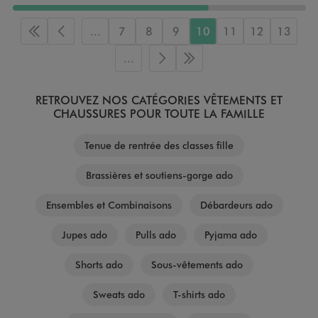
...
7
8
9
10
11
12
13
Première page
Page précédente
...
Page suivante
Dernière page
RETROUVEZ NOS CATÉGORIES VÊTEMENTS ET
CHAUSSURES POUR TOUTE LA FAMILLE
Tenue de rentrée des classes fille
Brassières et soutiens-gorge ado
Ensembles et Combinaisons
Débardeurs ado
Jupes ado
Pulls ado
Pyjama ado
Shorts ado
Sous-vêtements ado
Sweats ado
T-shirts ado