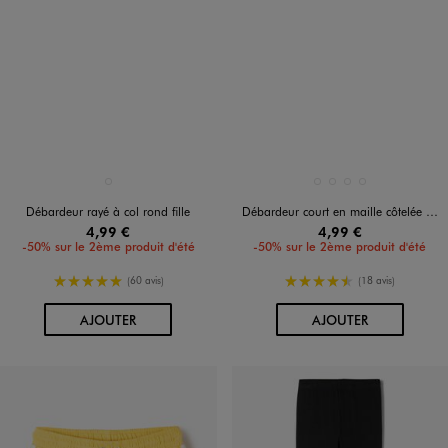
Disponible en 1 coloris
Disponible en 4 coloris
BLANC
BEIGE STANDARD
BLANC STANDARD
NOIR STANDARD
ORANGE STANDARD
Débardeur rayé à col rond fille
Débardeur court en maille côtelée fille
4,99 €
4,99 €
-50% sur le 2ème produit d'été
-50% sur le 2ème produit d'été
5/5 de moyenne
4.5/5 de moyenne
(60 avis)
(18 avis)
AU PANIER
AU PANIER
AJOUTER
AJOUTER