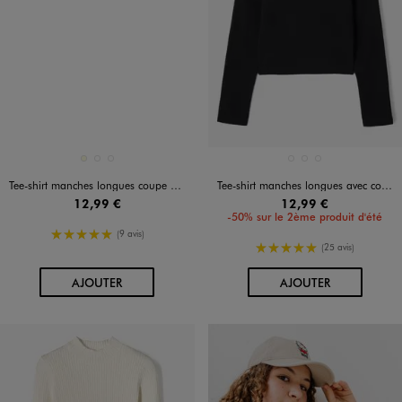
Disponible en 3 coloris
Disponible en 3 coloris
ECRU
NOIR STANDARD
VERT STANDARD
BLANC
NOIR STANDARD
ROUGE STANDARD
Tee-shirt manches longues coupe courte avec devant froncé fille
Tee-shirt manches longues avec col Bardot coupe courte femme
12,99 €
12,99 €
-50% sur le 2ème produit d'été
5/5 de moyenne
(9 avis)
5/5 de moyenne
(25 avis)
AU PANIER
AU PANIER
AJOUTER
AJOUTER