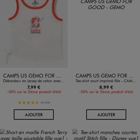
Disponible en 1 coloris
Disponible en 2 coloris
BLANC STANDARD
BLANC STANDARD
ROUGE FONCE
CAMPS US GEMO FOR GOOD
CAMPS US GEMO FOR GOOD
Débardeur en jersey de coton avec fronce ajustable sur le côté fille - Camps United
Tee-shirt court imprimé fille - CAMPS UNITED
7,99 €
8,99 €
-50% sur le 2ème produit d'été
-50% sur le 2ème produit d'été
4.5/5 de moyenne
(6 avis)
AU PANIER
AU PANIER
AJOUTER
AJOUTER