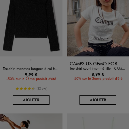
Disponible en 1 coloris
Disponible en 2 coloris
NOIR STANDARD
BLANC STANDARD
ROUGE FONCE
CAMPS US GEMO FOR GOOD
Tee-shirt court imprimé fille - CAMPS UNITED
Tee-shirt manches longues à col froncé fantaisie fille
8,99 €
9,99 €
-50% sur le 2ème produit d'été
-50% sur le 2ème produit d'été
4.5/5 de moyenne
(22 avis)
AU PANIER
AU PANIER
AJOUTER
AJOUTER