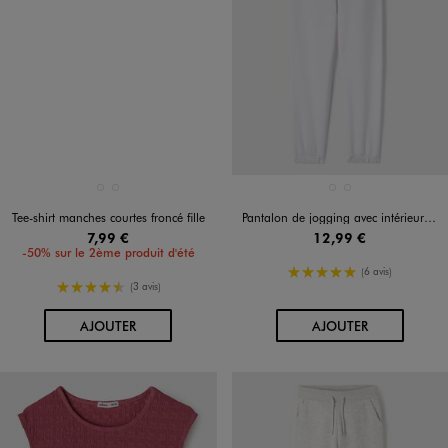
Disponible en 2 coloris
Disponible en 2 coloris
BEIGE CLAIR
GRIS FONCE
BLANC STANDARD
NOIR STANDARD
Tee-shirt manches courtes froncé fille
Pantalon de jogging avec intérieur molletonné fille
7,99 €
12,99 €
-50% sur le 2ème produit d'été
5/5 de moyenne
(6 avis)
4.5/5 de moyenne
(3 avis)
AU PANIER
AU PANIER
AJOUTER
AJOUTER