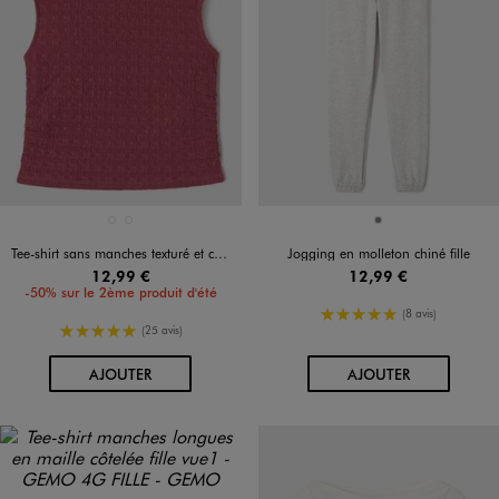
Disponible en 2 coloris
Disponible en 1 coloris
NOIR STANDARD
ROSE FONCE
GRIS
Tee-shirt sans manches texturé et cintré fille
Jogging en molleton chiné fille
12,99 €
12,99 €
-50% sur le 2ème produit d'été
5/5 de moyenne
(8 avis)
5/5 de moyenne
(25 avis)
AU PANIER
AU PANIER
AJOUTER
AJOUTER