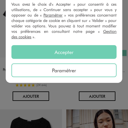
Vous avez le choix d'« Accepter » pour consentir à ces
utilisations, de « Continuer sans accepter » pour vous y
opposer ou de «
Paramétrer
» vos préférences concernant
chaque catégorie de cookie en cliquant sur « Valider » pour
valider vos options. Vous pouvez à tout moment modifier
vos préférences en consultant notre page «
Gestion
des cookies
».
Accepter
EXCLU WEB
Et 9 au
Disponible en 2 coloris
Disponible en 18 coloris
ECRU
NOIR STANDARD
BLANC VIF
BLEU
BLEU STANDARD
GRIS CHINE
GRIS STANDARD
JAUNE STANDARD
NAVY
NOIR VIF
ORANGE
Paramétrer
Polo à manches courtes en maille côtelée fille
Débardeur en coton extensible à fines bretelles fille
9,99 €
4,99 €
5/5 de moyenne
(24 avis)
AU PANIER
AU PANIER
AJOUTER
AJOUTER