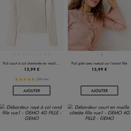
Disponible en 9 coloris
Disponible en 2 coloris
BLEU FONCE
ECRU
JAUNE VIF
MARRON FONCE
NOIR STANDARD
ROUGE FONCE
ROUGE STANDARD
VIOLET CLAIR
VIOLET STANDARD
BEIGE CHINE
ROSE
Pull court à col cheminée en maille côtelée fille
Pull gilet avec noeud sur l’avant fille
12,99 €
15,99 €
5/5 de moyenne
(246 avis)
AU PANIER
AU PANIER
AJOUTER
AJOUTER