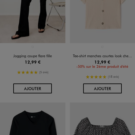
Disponible en 1 coloris
Disponible en 1 coloris
NOIR STANDARD
BEIGE CLAIR
Jogging coupe flare fille
Tee-shirt manches courtes look chemise fille
12,99 €
12,99 €
-50% sur le 2ème produit d'été
5/5 de moyenne
(5 avis)
5/5 de moyenne
(18 avis)
AU PANIER
AU PANIER
AJOUTER
AJOUTER