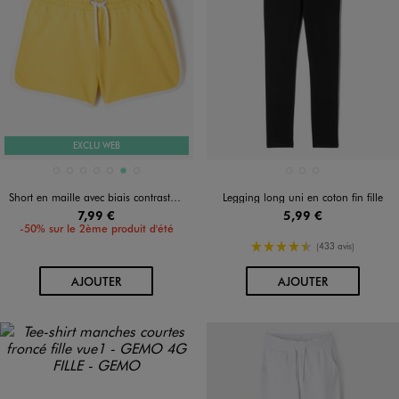
EXCLU WEB
Disponible en 7 coloris
Disponible en 3 coloris
BLANC STANDARD
GRIS CHINE
JAUNE STANDARD
NOIR STANDARD
ROSE STANDARD
TURQUOISE
VERT STANDARD
BLANC STANDARD
GRIS STANDARD
NOIR STANDARD
Short en maille avec biais contrastants fille
Legging long uni en coton fin fille
7,99 €
5,99 €
-50% sur le 2ème produit d'été
4.5/5 de moyenne
(433 avis)
AU PANIER
AU PANIER
AJOUTER
AJOUTER