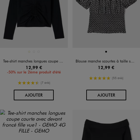
Disponible en 3 coloris
Disponible en 1 coloris
ECRU
NOIR STANDARD
VERT STANDARD
NOIR
Tee-shirt manches longues coupe courte avec devant froncé fille
Blouse manche scourtes à taille smockée imprimé fleuri fille
12,99 €
12,99 €
-50% sur le 2ème produit d'été
5/5 de moyenne
(55 avis)
4.5/5 de moyenne
(7 avis)
AU PANIER
AU PANIER
AJOUTER
AJOUTER