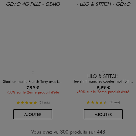
Disponible en 1 coloris
Disponible en 1 coloris
NOIR STANDARD
BLANC STANDARD
LILO & STITCH
Tee-shirt manches courtes motif Stitch fille - Disney
Short en maille French Terry avec taille ajustable fille
9,99 €
7,99 €
-50% sur le 2ème produit d'été
-50% sur le 2ème produit d'été
4.5/5 de moyenne
5/5 de moyenne
(50 avis)
(51 avis)
AU PANIER
AU PANIER
AJOUTER
AJOUTER
Vous avez vu 300 produits sur 448