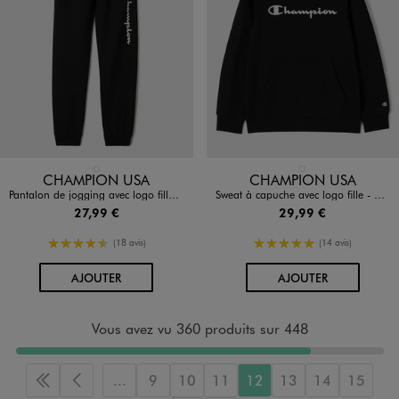
Disponible en 1 coloris
Disponible en 1 coloris
NOIR STANDARD
NOIR STANDARD
CHAMPION USA
CHAMPION USA
Pantalon de jogging avec logo fille - Champion
Sweat à capuche avec logo fille - Champion
27,99 €
29,99 €
4.5/5 de moyenne
5/5 de moyenne
(18 avis)
(14 avis)
AU PANIER
AU PANIER
AJOUTER
AJOUTER
Vous avez vu 360 produits sur 448
...
9
10
11
12
13
14
15
Première page
Page précédente