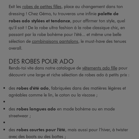
Exit les
robes de petites filles
, place au changement dans ton
dressing ! Chez Gémo, tu trouveras une infinie
palette de
robes ado stylées et tendance
, pour affirmer ton style, quel
qu’il soit ! De la robe ultra fashion à la robe classique chic, en
passant par la robe bohème pour l’été... et même une belle
sélection de
combinaisons pantalons
, le must-have des tenues
overall.
DES ROBES POUR ADO
Rends-toi vite dans notre catalogue de
vêtements ado fille
pour
découvrir une large et riche sélection de robes ado à petits prix :
des
robes d'été ado
, fabriquées dans des matières légères et
agréables comme le lin, le coton ou la viscose ;
des
robes longues ado
en mode bohème ou en mode
streetwear ;
des
robes courtes pour l’été
, mais aussi pour l’hiver, à twister
avec des boots ou des bottes ;