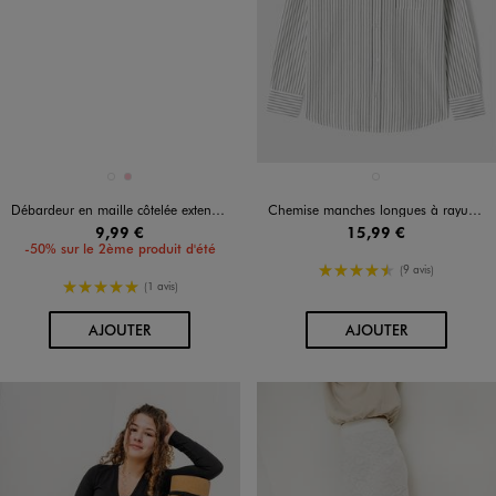
Disponible en 2 coloris
Disponible en 1 coloris
BLANC STANDARD
ROSE
BLANC
Débardeur en maille côtelée extensible à basque fille
Chemise manches longues à rayures fille
9,99 €
15,99 €
-50% sur le 2ème produit d'été
4.5/5 de moyenne
(9 avis)
5/5 de moyenne
(1 avis)
AU PANIER
AU PANIER
AJOUTER
AJOUTER