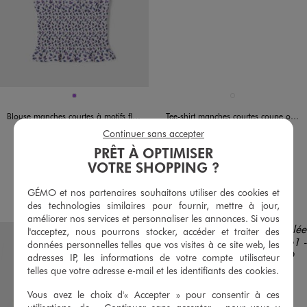
Disponible en 1 coloris
Disponible en 1 coloris
VIOLET
BLANC STANDARD
Blouse manches courtes à motifs fleuris avec col modulable fille
Tee-shirt manches courtes coupe oversize avec motif fleur fille
14,99 €
6,99 €
Continuer sans accepter
-50% sur le 2ème produit d'été
PRÊT À OPTIMISER
5/5 de moyenne
(30 avis)
5/5 de moyenne
VOTRE SHOPPING ?
(23 avis)
AU PANIER
AU PANIER
AJOUTER
AJOUTER
GÉMO et nos partenaires souhaitons utiliser des cookies et
des technologies similaires pour fournir, mettre à jour,
améliorer nos services et personnaliser les annonces. Si vous
l'acceptez, nous pourrons stocker, accéder et traiter des
données personnelles telles que vos visites à ce site web, les
adresses IP, les informations de votre compte utilisateur
telles que votre adresse e-mail et les identifiants des cookies.
Vous avez le choix d'« Accepter » pour consentir à ces