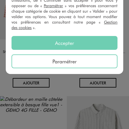
utilisations, de « Continuer sans accepter » pour vous y
opposer ou de «
Paramétrer
» vos préférences concernant
chaque catégorie de cookie en cliquant sur « Valider » pour
valider vos options. Vous pouvez à tout moment modifier
vos préférences en consultant notre page «
Gestion
des cookies
».
Accepter
Disponible en 1 coloris
Disponible en 2 coloris
ROSE
BLANC STANDARD
ROSE
Short ample à carreaux avec taille ajustable fille
Débardeur en maille côtelée extensible à basque fille
14,99 €
9,99 €
Paramétrer
-50% sur le 2ème produit d'été
-50% sur le 2ème produit d'été
4.5/5 de moyenne
4.5/5 de moyenne
(10 avis)
(11 avis)
AU PANIER
AU PANIER
AJOUTER
AJOUTER