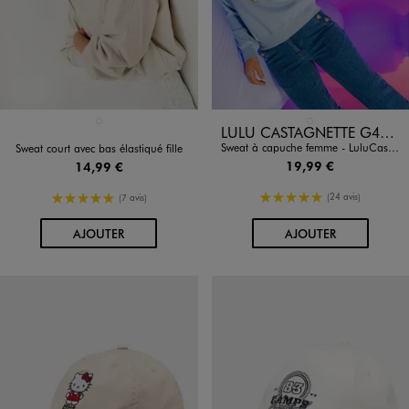
Disponible en 1 coloris
Disponible en 1 coloris
BEIGE STANDARD
BLEU CLAIR
LULU CASTAGNETTE G4G D
Sweat à capuche femme - LuluCastagnette X Alizée
Sweat court avec bas élastiqué fille
19,99 €
14,99 €
5/5 de moyenne
5/5 de moyenne
(24 avis)
(7 avis)
AU PANIER
AU PANIER
AJOUTER
AJOUTER