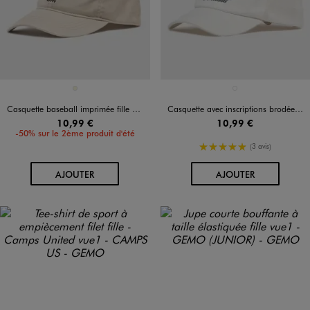
Disponible en 1 coloris
Disponible en 1 coloris
BEIGE
BLANC STANDARD
Casquette baseball imprimée fille - Hello Kitty
Casquette avec inscriptions brodées ados - Camps United
10,99 €
10,99 €
-50% sur le 2ème produit d'été
5/5 de moyenne
(3 avis)
AU PANIER
AU PANIER
AJOUTER
AJOUTER