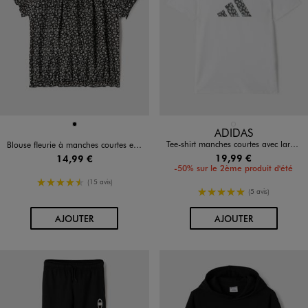
Disponible en 1 coloris
Disponible en 1 coloris
NOIR
BLANC STANDARD
ADIDAS
Tee-shirt manches courtes avec large logo fille - Adidas
Blouse fleurie à manches courtes et col Bardot fille
19,99 €
14,99 €
-50% sur le 2ème produit d'été
4.5/5 de moyenne
(15 avis)
5/5 de moyenne
(5 avis)
AU PANIER
AU PANIER
AJOUTER
AJOUTER