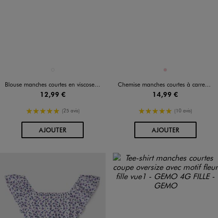
Disponible en 1 coloris
Disponible en 1 coloris
BLANC STANDARD
ROSE
Blouse manches courtes en viscose à col Bardot fille
Chemise manches courtes à carreaux fille
12,99 €
14,99 €
5/5 de moyenne
5/5 de moyenne
(25 avis)
(10 avis)
AU PANIER
AU PANIER
AJOUTER
AJOUTER