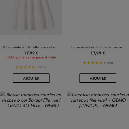
Disponible en 1 coloris
Disponible en 1 coloris
BLANC STANDARD
BLANC STANDARD
Robe courte en dentelle à manches courtes bouffantes fille
Blouse manches longues en viscose avec bas volanté fille
17,99 €
17,99 €
-50% sur le 2ème produit d'été
5/5 de moyenne
(4 avis)
5/5 de moyenne
(25 avis)
AU PANIER
AU PANIER
AJOUTER
AJOUTER