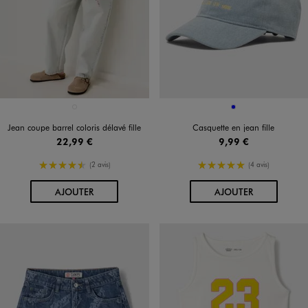
Disponible en 1 coloris
Disponible en 1 coloris
BLEU CLAIR
BLEU
Jean coupe barrel coloris délavé fille
Casquette en jean fille
22,99 €
9,99 €
4.5/5 de moyenne
5/5 de moyenne
(2 avis)
(4 avis)
AU PANIER
AU PANIER
AJOUTER
AJOUTER