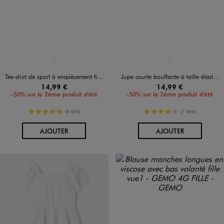
Disponible en 1 coloris
Disponible en 1 coloris
BLANC STANDARD
BEIGE STANDARD
Tee-shirt de sport à empiècement filet fille - Camps United
Jupe courte bouffante à taille élastiquée fille
14,99 €
14,99 €
-50% sur le 2ème produit d'été
-50% sur le 2ème produit d'été
5/5 de moyenne
4/5 de moyenne
(6 avis)
(1 avis)
AU PANIER
AU PANIER
AJOUTER
AJOUTER