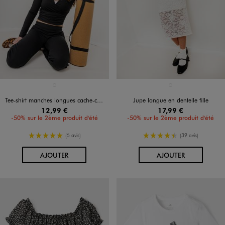
Disponible en 1 coloris
Disponible en 1 coloris
NOIR STANDARD
BLANC STANDARD
Tee-shirt manches longues cache-cœur fille
Jupe longue en dentelle fille
12,99 €
17,99 €
-50% sur le 2ème produit d'été
-50% sur le 2ème produit d'été
5/5 de moyenne
4.5/5 de moyenne
(5 avis)
(39 avis)
AU PANIER
AU PANIER
AJOUTER
AJOUTER