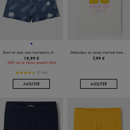
Disponible en 1 coloris
Disponible en 1 coloris
BLEU
BLANC STANDARD
Short en jean avec inscriptions et marques d’usure fille - Camps United
Débardeur en jersey imprimé look sport fille
19,99 €
7,99 €
-50% sur le 2ème produit d'été
4.5/5 de moyenne
(21 avis)
AU PANIER
AU PANIER
AJOUTER
AJOUTER