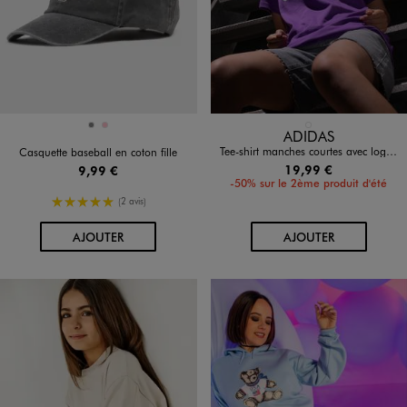
Disponible en 2 coloris
Disponible en 1 coloris
GRIS
ROSE
VIOLET STANDARD
ADIDAS
Tee-shirt manches courtes avec logo XXXL fille - Adidas
Casquette baseball en coton fille
19,99 €
9,99 €
-50% sur le 2ème produit d'été
5/5 de moyenne
(2 avis)
AU PANIER
AU PANIER
AJOUTER
AJOUTER