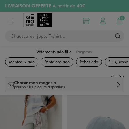
LIVRAISON OFFERTE
A partir de 40€
Aller au contenu principal
Aller à la navigation
RETRAIT ET LIVRAISON OFFERTE
en magasin
0
Choisir mon magasin
Mon compte
Mon pa
Afficher le menu
PAYEZ EN 3x SANS FRAIS
dès 50€
Chaussures, jupe, T-shirt…
Retours OFFERTS
pendant 30 jours
Vêtements ado fille
chargement
Collection Ado Fille
Manteaux ado
Pantalons ado
Robes ado
Pulls, sweats
Trier
Choisir mon magasin
pour voir les produits disponibles