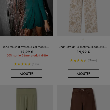
Disponible en 2 coloris
Disponible en 1 coloris
NOIR STANDARD
VERT FONCE
BEIGE
Robe tee-shirt évasée à col montant fille
Jean Straight à motif feuillage avec taille ajustable fille
12,99 €
19,99 €
-50% sur le 2ème produit d'été
4.5/5 de moyenne
(30 avis)
5/5 de moyenne
(7 avis)
AU PANIER
AU PANIER
AJOUTER
AJOUTER