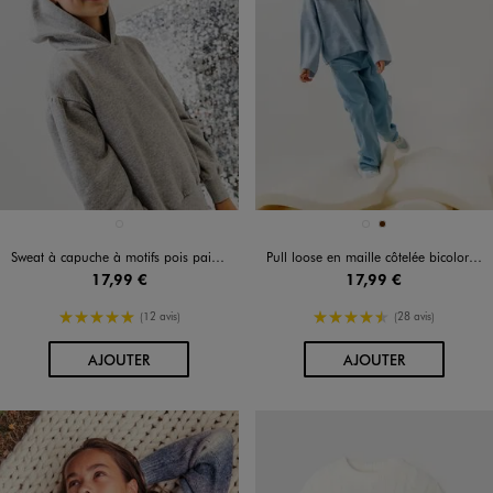
Disponible en 1 coloris
Disponible en 2 coloris
GRIS STANDARD
BLEU STANDARD
MARRON
Sweat à capuche à motifs pois pailletés fille
Pull loose en maille côtelée bicolore col cheminée fille
17,99 €
17,99 €
5/5 de moyenne
4.5/5 de moyenne
(12 avis)
(28 avis)
AU PANIER
AU PANIER
AJOUTER
AJOUTER