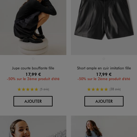
Disponible en 1 coloris
Disponible en 1 coloris
NOIR STANDARD
NOIR STANDARD
Jupe courte bouffante fille
Short ample en cuir imitation fille
17,99 €
17,99 €
-50% sur le 2ème produit d'été
-50% sur le 2ème produit d'été
5/5 de moyenne
5/5 de moyenne
(5 avis)
(38 avis)
AU PANIER
AU PANIER
AJOUTER
AJOUTER