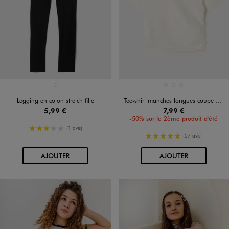
Disponible en 1 coloris
Disponible en 3 coloris
NOIR STANDARD
ECRU
NOIR STANDARD
VERT STANDARD
Legging en coton stretch fille
Tee-shirt manches longues coupe courte avec devant froncé fille
5,99 €
7,99 €
-50% sur le 2ème produit d'été
3/5 de moyenne
(1 avis)
5/5 de moyenne
(57 avis)
AU PANIER
AU PANIER
AJOUTER
AJOUTER