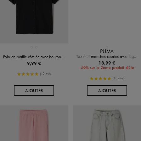
Disponible en 2 coloris
Disponible en 1 coloris
BLANC STANDARD
NOIR STANDARD
BLANC STANDARD
PUMA
Tee-shirt manches courtes avec logo poitrine fille - Puma
Polo en maille côtelée avec boutons fantaisie fille
18,99 €
9,99 €
-50% sur le 2ème produit d'été
5/5 de moyenne
(12 avis)
5/5 de moyenne
(10 avis)
AU PANIER
AU PANIER
AJOUTER
AJOUTER