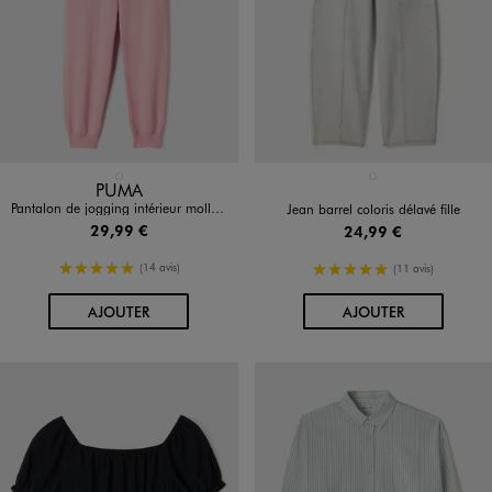
Disponible en 1 coloris
Disponible en 1 coloris
ROSE CLAIR
BLEU STANDARD
PUMA
Pantalon de jogging intérieur molletonné fille - Puma
Jean barrel coloris délavé fille
29,99 €
24,99 €
5/5 de moyenne
5/5 de moyenne
(14 avis)
(11 avis)
AU PANIER
AU PANIER
AJOUTER
AJOUTER