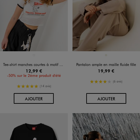
Disponible en 1 coloris
Disponible en 1 coloris
BLANC STANDARD
BEIGE
Tee-shirt manches courtes à motif Snoopy fille - Peanuts
Pantalon ample en maille fluide fille
12,99 €
19,99 €
-50% sur le 2ème produit d'été
4/5 de moyenne
(6 avis)
5/5 de moyenne
(14 avis)
AU PANIER
AU PANIER
AJOUTER
AJOUTER