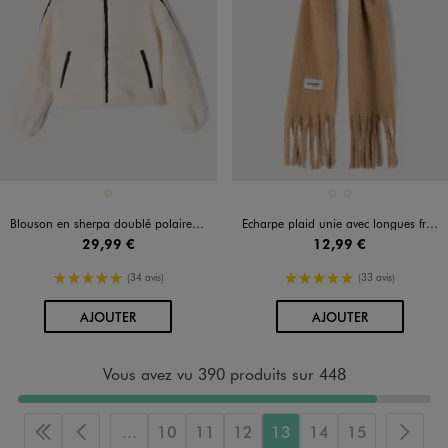
Disponible en 1 coloris
Disponible en 2 coloris
ECRU
MARRON CLAIR
NOIR STANDARD
Blouson en sherpa doublé polaire à col montant fille
Echarpe plaid unie avec longues franges fille
29,99 €
12,99 €
5/5 de moyenne
5/5 de moyenne
(34 avis)
(33 avis)
AU PANIER
AU PANIER
AJOUTER
AJOUTER
Vous avez vu 390 produits sur 448
...
10
11
12
13
14
15
Première page
Page précédente
Page 