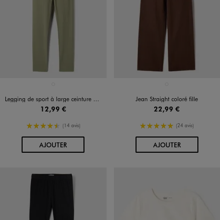
Disponible en 1 coloris
Disponible en 1 coloris
VERT STANDARD
MARRON FONCE
Legging de sport à large ceinture élastiquée fille
Jean Straight coloré fille
12,99 €
22,99 €
4.5/5 de moyenne
5/5 de moyenne
(14 avis)
(24 avis)
AU PANIER
AU PANIER
AJOUTER
AJOUTER