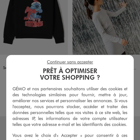
Disponible en 1 coloris
Disponible en 2 coloris
NOIR STANDARD
ARGENTE
NOIR STANDARD
Continuer sans accepter
LILO & STITCH
Sweat de Noël à motif Stitch fille - Disney
Robe manches longues coupe courte et ajustée en maille pailletée fille
PRÊT À OPTIMISER
19,99 €
14,99 €
VOTRE SHOPPING ?
-50% sur le 2ème produit d'été
5/5 de moyenne
(27 avis)
GÉMO et nos partenaires souhaitons utiliser des cookies et
4/5 de moyenne
(9 avis)
des technologies similaires pour fournir, mettre à jour,
améliorer nos services et personnaliser les annonces. Si vous
AU PANIER
AU PANIER
AJOUTER
AJOUTER
l'acceptez, nous pourrons stocker, accéder et traiter des
données personnelles telles que vos visites à ce site web, les
adresses IP, les informations de votre compte utilisateur
telles que votre adresse e-mail et les identifiants des cookies.
Vous avez le choix d'« Accepter » pour consentir à ces