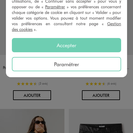
utilisations, de « Continuer sans accepter » pour vous y
opposer ou de «
Paramétrer
» vos préférences concernant
chaque catégorie de cookie en cliquant sur « Valider » pour
valider vos options. Vous pouvez à tout moment modifier
vos préférences en consultant notre page «
Gestion
des cookies
».
Accepter
Disponible en 3 coloris
Disponible en 3 coloris
BLANC
GRIS CHINE
NOIR STANDARD
BLANC
GRIS CHINE
NOIR STANDARD
Paramétrer
Pantalon de jogging ample avec ceinture ajustable fille
Pantalon de jogging ample avec ceinture ajustable fille
22,99 €
22,99 €
4.5/5 de moyenne
4.5/5 de moyenne
(3 avis)
(6 avis)
AU PANIER
AU PANIER
AJOUTER
AJOUTER