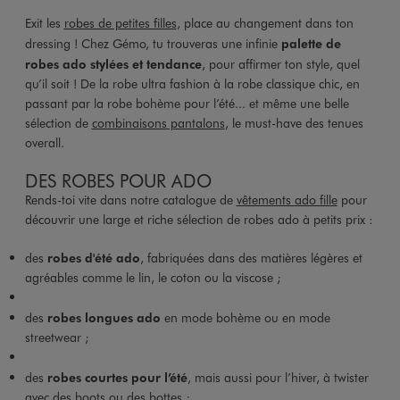
Exit les
robes de petites filles
, place au changement dans ton
dressing ! Chez Gémo, tu trouveras une infinie
palette de
robes ado stylées et tendance
, pour affirmer ton style, quel
qu’il soit ! De la robe ultra fashion à la robe classique chic, en
passant par la robe bohème pour l’été... et même une belle
sélection de
combinaisons pantalons
, le must-have des tenues
overall.
DES ROBES POUR ADO
Rends-toi vite dans notre catalogue de
vêtements ado fille
pour
découvrir une large et riche sélection de robes ado à petits prix :
des
robes d'été ado
, fabriquées dans des matières légères et
agréables comme le lin, le coton ou la viscose ;
des
robes longues ado
en mode bohème ou en mode
streetwear ;
des
robes courtes pour l’été
, mais aussi pour l’hiver, à twister
avec des boots ou des bottes ;