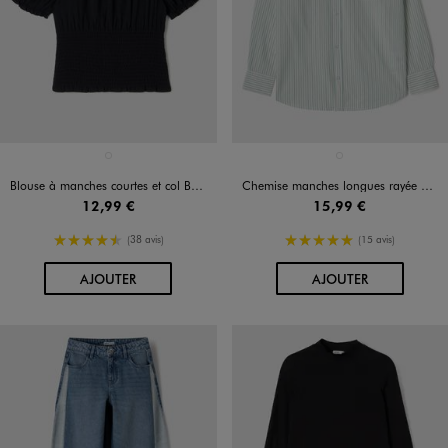
Disponible en 1 coloris
Disponible en 1 coloris
NOIR STANDARD
BLANC
Blouse à manches courtes et col Bardot fille
Chemise manches longues rayée en coton fille
12,99 €
15,99 €
4.5/5 de moyenne
5/5 de moyenne
(38 avis)
(15 avis)
AU PANIER
AU PANIER
AJOUTER
AJOUTER