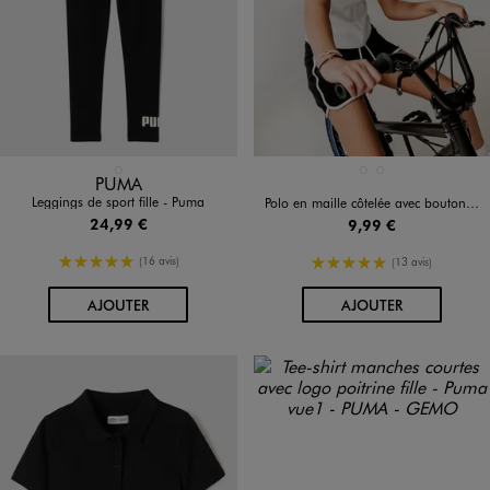
Disponible en 1 coloris
Disponible en 2 coloris
NOIR STANDARD
BLANC STANDARD
NOIR STANDARD
PUMA
Leggings de sport fille - Puma
Polo en maille côtelée avec boutons fantaisie fille
24,99 €
9,99 €
5/5 de moyenne
5/5 de moyenne
(16 avis)
(13 avis)
AU PANIER
AU PANIER
AJOUTER
AJOUTER