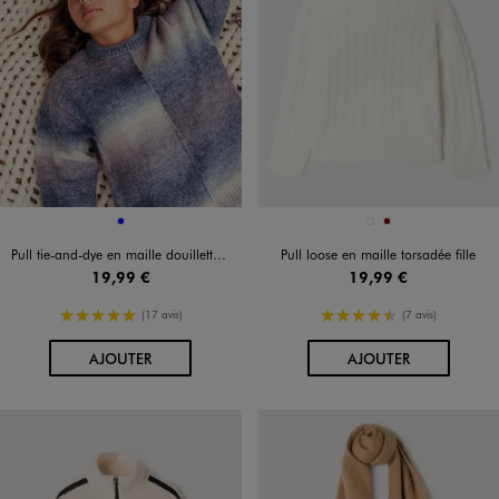
Disponible en 1 coloris
Disponible en 2 coloris
BLEU
BLANC
BORDEAUX
Pull tie-and-dye en maille douillette fille
Pull loose en maille torsadée fille
19,99 €
19,99 €
5/5 de moyenne
4.5/5 de moyenne
(17 avis)
(7 avis)
AU PANIER
AU PANIER
AJOUTER
AJOUTER