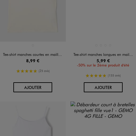
Disponible en 1 coloris
Disponible en 4 coloris
BLANC CHINE
BLANC CHINE
BLEU STANDARD
ROSE STANDARD
VERT STANDARD
Tee-shirt manches courtes en maille côtelée avec col dentelle fille
Tee-shirt manches longues en maille côtelée fille
8,99 €
5,99 €
-50% sur le 2ème produit d'été
5/5 de moyenne
(25 avis)
5/5 de moyenne
(155 avis)
AU PANIER
AU PANIER
AJOUTER
AJOUTER