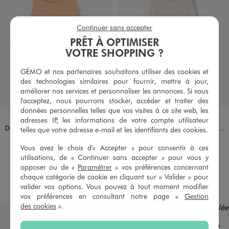
Continuer sans accepter
PRÊT À OPTIMISER
VOTRE SHOPPING ?
GÉMO et nos partenaires souhaitons utiliser des cookies et
des technologies similaires pour fournir, mettre à jour,
améliorer nos services et personnaliser les annonces. Si vous
l'acceptez, nous pourrons stocker, accéder et traiter des
données personnelles telles que vos visites à ce site web, les
Disponible en 3 coloris
Disponible en 3 coloris
BLANC CHINE
ORANGE CLAIR
VIOLET STANDARD
BLANC CHINE
ORANGE CLAIR
VIOLET STANDARD
adresses IP, les informations de votre compte utilisateur
Débardeur en maille côtelée à fines bretelles fille
Débardeur en maille côtelée à fines bretelles fille
telles que votre adresse e-mail et les identifiants des cookies.
5,99 €
5,99 €
-70%
-70%
1,79 €
1,79 €
Vous avez le choix d'« Accepter » pour consentir à ces
utilisations, de « Continuer sans accepter » pour vous y
5/5 de moyenne
4.5/5 de moyenne
(3 avis)
(10 avis)
opposer ou de «
Paramétrer
» vos préférences concernant
chaque catégorie de cookie en cliquant sur « Valider » pour
AU PANIER
AU PANIER
AJOUTER
AJOUTER
valider vos options. Vous pouvez à tout moment modifier
vos préférences en consultant notre page «
Gestion
des cookies
».