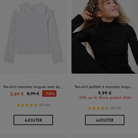
Disponible en 2 coloris
Disponible en 1 coloris
BLANC STANDARD
NOIR STANDARD
NOIR STANDARD
Tee-shirt manches longues avec épaules dénudées fille
Tee-shirt pailleté à manches longues coupe courte fille
9,99 €
8,99 €
-70%
2,69 €
-50% sur le 2ème produit d'été
5/5 de moyenne
(40 avis)
4.5/5 de moyenne
(26 avis)
AU PANIER
AU PANIER
AJOUTER
AJOUTER