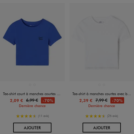
Disponible en 2 coloris
Disponible en 2 coloris
BLANC
BLEU STANDARD
BLANC STANDARD
NOIR STANDARD
Tee-shirt court à manches courtes fille
Tee-shirt à manches courtes avec bas en dentelle fille
6,99 €
7,99 €
-70%
-70%
2,09 €
2,39 €
Dernière chance
Dernière chance
4.5/5 de moyenne
4.5/5 de moyenne
(11 avis)
(25 avis)
AU PANIER
AU PANIER
AJOUTER
AJOUTER