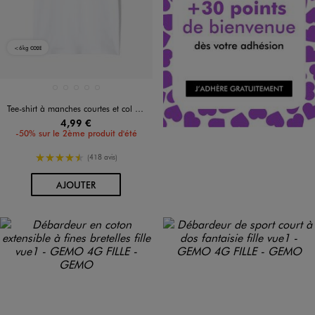
<6kg
CO2E
Disponible en 5 coloris
BLANC STANDARD
BLEU CLAIR
GRIS CHINE
KAKI CLAIR
NOIR STANDARD
Tee-shirt à manches courtes et col rond fille
4,99 €
-50% sur le 2ème produit d'été
4.5/5 de moyenne
(418 avis)
AU PANIER
AJOUTER