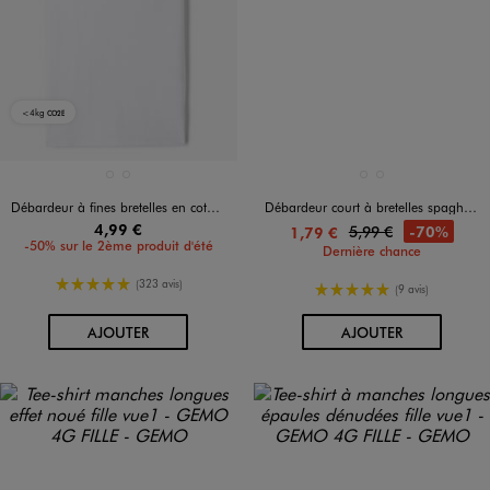
<4kg
CO2E
Disponible en 2 coloris
Disponible en 2 coloris
BLANC STANDARD
GRIS CLAIR
BLANC STANDARD
VERT STANDARD
Débardeur à fines bretelles en coton stretch fille
Débardeur court à bretelles spaghetti fille
4,99 €
5,99 €
-70%
1,79 €
-50% sur le 2ème produit d'été
Dernière chance
5/5 de moyenne
(323 avis)
5/5 de moyenne
(9 avis)
AU PANIER
AU PANIER
AJOUTER
AJOUTER