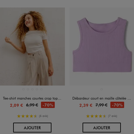
Disponible en 5 coloris
Disponible en 1 coloris
BLANC CHINE
BLANC VIF
KAKI STANDARD
NOIR STANDARD
ORANGE STANDARD
VIOLET STANDARD
Tee-shirt manches courtes crop top à fronces fille
Débardeur court en maille côtelée extensible fille
6,99 €
7,99 €
-70%
-70%
2,09 €
2,39 €
4.5/5 de moyenne
4.5/5 de moyenne
(6 avis)
(7 avis)
AU PANIER
AU PANIER
AJOUTER
AJOUTER