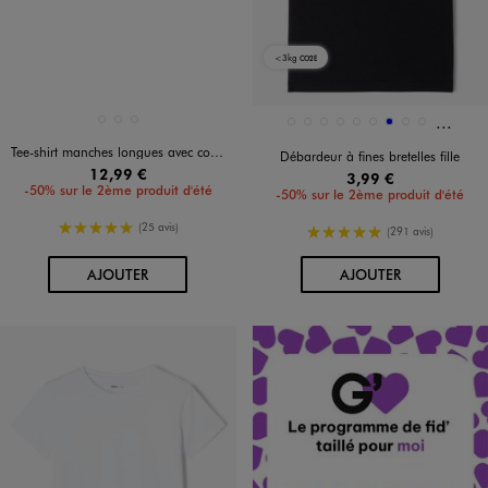
<3kg
CO2E
Et 20 a
Disponible en 3 coloris
Disponible en 29 coloris
BLANC
NOIR STANDARD
ROUGE STANDARD
4909
7363
8438
ARGENTE
BLANC STANDARD
BLANC VIF
BLEU
BLEU CHINE
BLEU CLAIR
Tee-shirt manches longues avec col Bardot coupe courte femme
Débardeur à fines bretelles fille
12,99 €
3,99 €
-50% sur le 2ème produit d'été
-50% sur le 2ème produit d'été
5/5 de moyenne
(25 avis)
5/5 de moyenne
(291 avis)
AU PANIER
AU PANIER
AJOUTER
AJOUTER