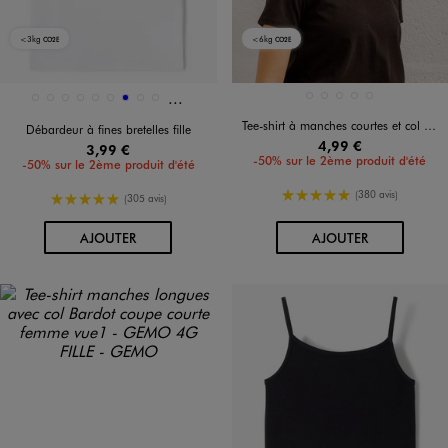
<3kg
<6kg
CO2E
CO2E
Et 20 autres coloris
Disponible en 29 coloris
Disponible en 5 coloris
BLANC STANDARD
BLEU CLAIR
GRIS CHINE
KAKI CLAIR
NOIR STANDARD
4909
7363
8438
ARGENTE
BLANC STANDARD
BLANC VIF
BLEU
BLEU CHINE
BLEU CLAIR
Tee-shirt à manches courtes et col rond fille
Débardeur à fines bretelles fille
4,99 €
3,99 €
-50% sur le 2ème produit d'été
-50% sur le 2ème produit d'été
5/5 de moyenne
(380 avis)
5/5 de moyenne
(305 avis)
AU PANIER
AU PANIER
AJOUTER
AJOUTER