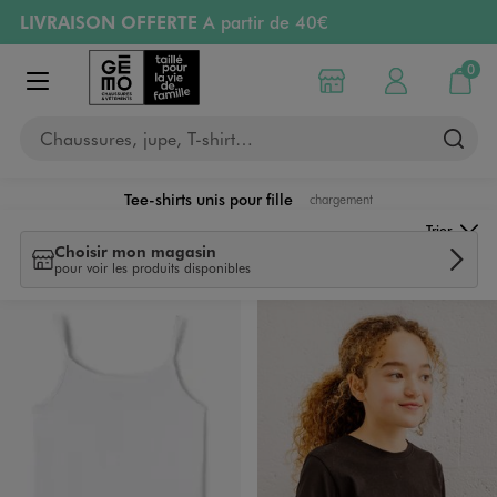
LIVRAISON OFFERTE
A partir de 40€
Aller au contenu principal
Aller à la navigation
RETRAIT ET LIVRAISON OFFERTE
en magasin
0
Choisir mon magasin
Mon compte
Mon pa
Afficher le menu
PAYEZ EN 3x SANS FRAIS
dès 50€
Chaussures, jupe, T-shirt…
Retours OFFERTS
pendant 30 jours
Tee-shirts unis pour fille
chargement
Trier
Choisir mon magasin
pour voir les produits disponibles