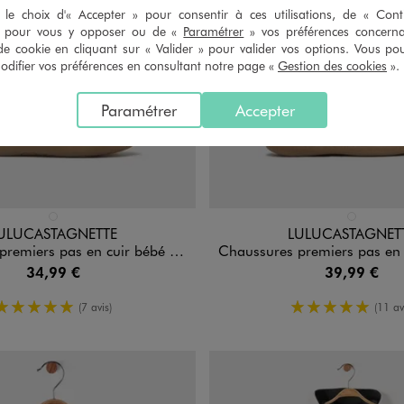
le choix d'« Accepter » pour consentir à ces utilisations, de « Con
» pour vous y opposer ou de «
Paramétrer
» vos préférences concern
de cookie en cliquant sur « Valider » pour valider vos options. Vous po
ifier vos préférences en consultant notre page «
Gestion des cookies
».
Paramétrer
Accepter
n 1 coloris
Disponible en 1 coloris
DORE
ROSE CLAIR
ULUCASTAGNETTE
LULUCASTAGNET
 pas en cuir bébé fille - LuluCastagnette
Chaussures premiers pas en cuir pailleté bébé fill
34,99 €
39,99 €
5/5 de moyenne
5/5 de moy
(7 avis)
(11 av