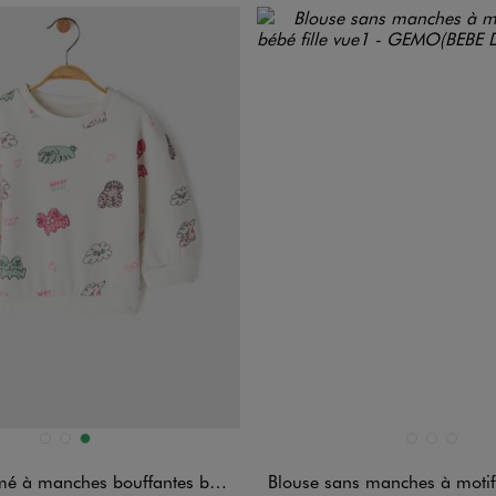
n 3 coloris
Disponible en 3 coloris
BLANC
ROSE VIF
VERT
BLANC STANDAR
JAUNE CLAIR
VERT CLA
à manches bouffantes bébé fille
Blouse sans manches à motifs brod