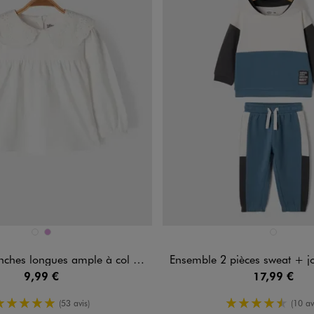
n 2 coloris
Disponible en 1 coloris
BLANC
PRUNE
BLEU STAND
 ample à col Claudine en dentelle anglaise bébé fille
Ensemble 2 pièces sweat + jogging
9,99 €
17,99 €
5/5 de moyenne
4.5/5 de m
(53 avis)
(10 av