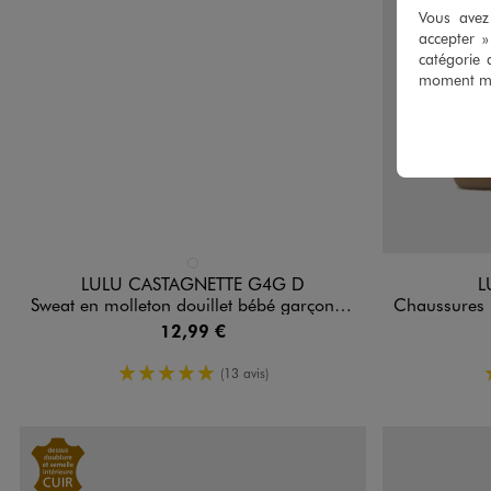
Vous avez 
accepter 
catégorie 
moment mod
Disponible en 1 coloris
Disponible e
BLANC STANDARD
LULU CASTAGNETTE G4G D
L
Sweat en molleton douillet bébé garçon - LuluCastagnette
Chaussures premiers
12,99 €
5/5 de moyenne
(13 avis)