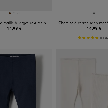
n 3 coloris
Disponible en 1 coloris
MARRON
NAVY
VERT STANDARD
GRIS FONCE
aille à larges rayures bébé garçon
Chemise à carreaux en matière extensibl
14,99 €
14,99 €
5/5 de moy
(14 av