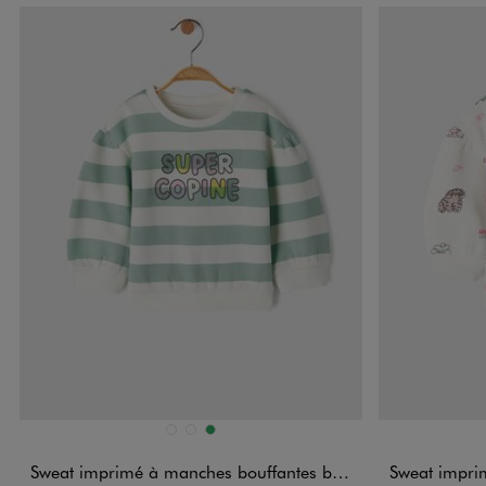
Disponible en 3 coloris
Disponible e
BLANC
ROSE VIF
VERT
Sweat imprimé à manches bouffantes bébé fille
Sweat imprimé 