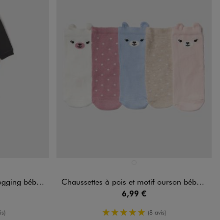
Disponible en 1 coloris
ARD
ROSE CLAIR
 bébé garçon
Chaussettes à pois et motif ourson bébé fille (lot de 5)
6,99 €
oyenne
5/5 de moyenne
is)
(8 avis)