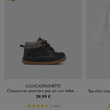
Disponible en 1 coloris
Disponible e
BLEU FONCE
LULUCASTAGNETTE
Chaussures premiers pas en cuir bébé garçon - LuluCastagnette
Tee-shirt manches longues
39,99 €
4.5/5 de moyenne
(7 avis)