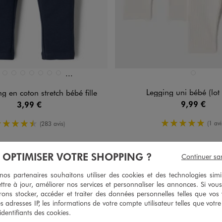
Et 20 autres coloris
n 29 coloris
Disponible en 1 coloris
BLANC
067
8109
BLANC
BLANC
BLANC CHINE
BLANC STANDARD
BLANC VIF
BLEU STANDARD
Legging uni bébé (lot
g en coton stretch bébé fille
9,99 €
3,99 €
5/5 de mo
4.5/5 de moyenne
(1 avi
(283 avis)
À OPTIMISER VOTRE SHOPPING ?
Continuer sa
s partenaires souhaitons utiliser des cookies et des technologies simi
ttre à jour, améliorer nos services et personnaliser les annonces. Si vous
ons stocker, accéder et traiter des données personnelles telles que vos v
es adresses IP, les informations de votre compte utilisateur telles que votr
 identifiants des cookies.