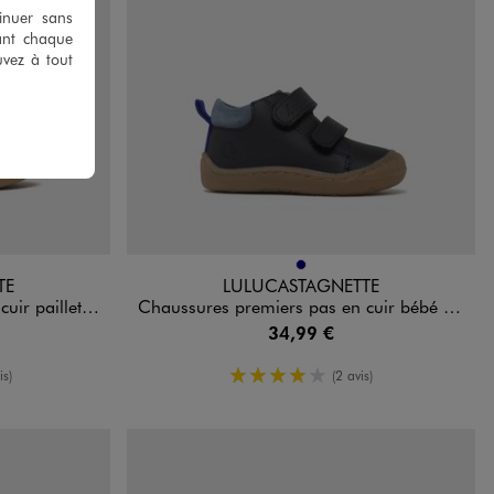
tinuer sans
ant chaque
uvez à tout
Disponible en 1 coloris
MARINE
TE
LULUCASTAGNETTE
e - LuluCastagnette
Chaussures premiers pas en cuir bébé garçon - LuluCastagnette
34,99 €
enne
4/5 de moyenne
is)
(2 avis)