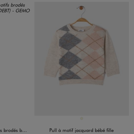
Disponible en 1 coloris
D
IR
BEIGE
és bébé fille
Pull à motif jacquard bébé fille