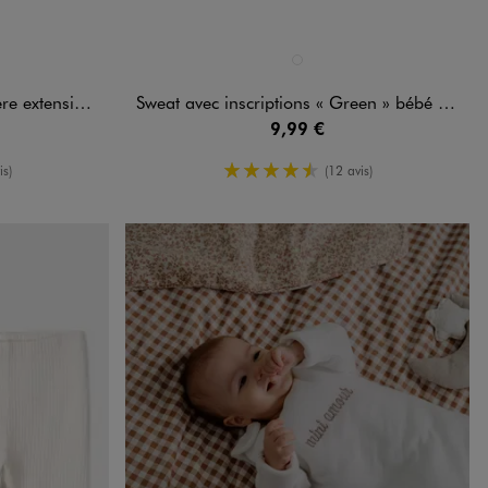
Disponible en 1 coloris
BLEU CLAIR
e bébé garçon
Sweat avec inscriptions « Green » bébé garçon
9,99 €
enne
4.5/5 de moyenne
is)
(12 avis)