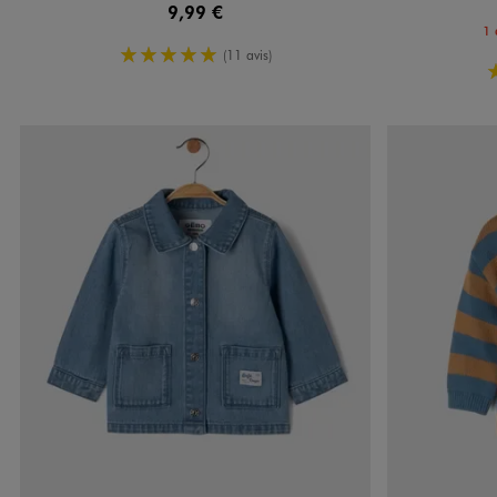
9,99 €
1 
5/5 de moyenne
(11 avis)