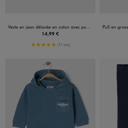
Disponible en 1 coloris
Disponible e
BLEU CLAIR
Veste en jean délavée en coton avec poches plaquées bébé fille
Pull en grosse m
14,99 €
5/5 de moyenne
(17 avis)