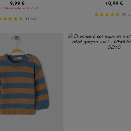
9,99 €
10,99 €
article acheté = 1 offert
5/5 de moy
(29 av
5/5 de moyenne
(11 avis)