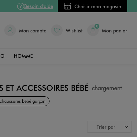
Besoin d'aide
Choisir mon magasin
0
Mon compte
Wishlist
Mon panier
DO
HOMME
S ET ACCESSOIRES BÉBÉ
chargement
Chaussures bébé garçon
Trier par