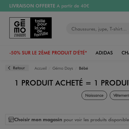
LIVRAISON OFFERTE
A partir de 40€
Aller au contenu principal
Aller à la navigation
RETRAIT ET LIVRAISON OFFERTE
en magasin
Votre recherche
PAYEZ EN 3x SANS FRAIS
dès 50€
Retours OFFERTS
pendant 30 jours
-50% SUR LE 2ÈME PRODUIT D'ÉTÉ*
ADIDAS
CH
Retour
Accueil
Gémo Days
Bébé
1 PRODUIT ACHETÉ = 1 PRODUI
Naissance
Vêtements
Choisir mon magasin
pour voir les produits disponible