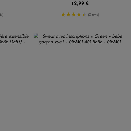
12,99 €
enne
4.5/5 de moyenne
is)
(3 avis)