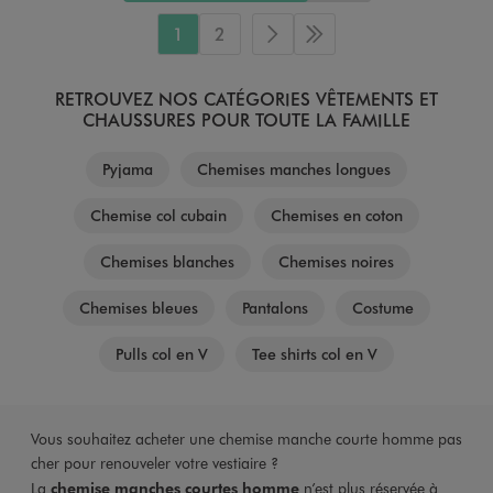
1
2
Page suivante
Dernière page
RETROUVEZ NOS CATÉGORIES VÊTEMENTS ET
CHAUSSURES POUR TOUTE LA FAMILLE
Pyjama
Chemises manches longues
Chemise col cubain
Chemises en coton
Chemises blanches
Chemises noires
Chemises bleues
Pantalons
Costume
Pulls col en V
Tee shirts col en V
Vous souhaitez acheter une chemise manche courte homme pas
cher pour renouveler votre vestiaire ?
La
chemise manches courtes homme
n’est plus réservée à