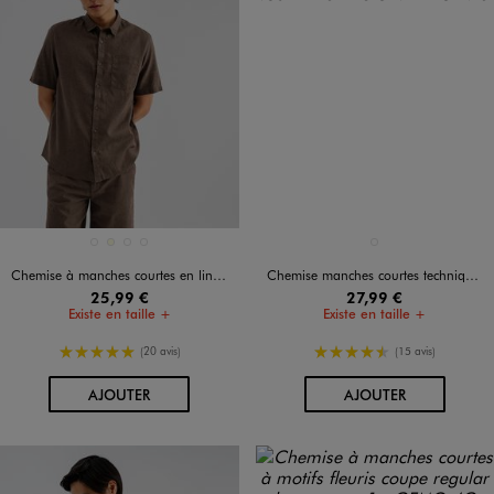
Disponible en 4 coloris
Disponible en 1 coloris
BLANC STANDARD
ECRU
MARRON FONCE
VERT CLAIR
VERT STANDARD
Chemise à manches courtes en lin et coton coupe regular homme
Chemise manches courtes technique homme - Roadsign
25,99 €
27,99 €
Existe en taille +
Existe en taille +
5/5 de moyenne
4.5/5 de moyenne
(20 avis)
(15 avis)
AU PANIER
AU PANIER
AJOUTER
AJOUTER