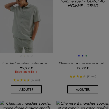
Disponible en 4 coloris
Disponible en 3 coloris
BLANC STANDARD
ECRU
MARRON FONCE
VERT CLAIR
BLEU
BLEU FONCE
VERT
Chemise à manches courtes en lin et coton coupe regular homme
Chemise à manches courtes à motifs fleuris coupe regular homme
25,99 €
19,99 €
Existe en taille +
4.5/5 de moyenne
(41 avis)
5/5 de moyenne
(27 avis)
AU PANIER
AU PANIER
AJOUTER
AJOUTER