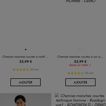
Disponible en 1 coloris
Disponible en 2 coloris
MARINE
ECRU
KAKI STANDARD
Chemise manches courtes à motif feuillage homme
Chemise manches courtes à col cubain en maille piquée homme
25,99 €
22,99 €
Existe en taille +
5/5 de moyenne
(22 avis)
4.5/5 de moyenne
(33 avis)
AU PANIER
AU PANIER
AJOUTER
AJOUTER