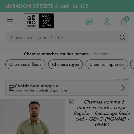
LIVRAISON OFFERTE
A partir de 40€
Aller au contenu principal
Aller à la navigation
RETRAIT ET LIVRAISON OFFERTE
en magasin
0
Choisir mon magasin
Mon compte
Mon pa
Afficher le menu
PAYEZ EN 3x SANS FRAIS
dès 50€
Chaussures, jupe, T-shirt…
Retours OFFERTS
pendant 30 jours
Chemise manches courtes homme
chargement
Vêtements
Chemises à fleurs
Chemise rayée
Chemise imprimée
Trier
Choisir mon magasin
pour voir les produits disponibles