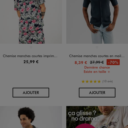
Disponible en 1 coloris
Disponible en 1 coloris
MULTICOLORE
BLEU FONCE
Chemise manches courtes imprimé tropical homme
Chemise manches courtes en maille côtelée à col cubain homme
25,99 €
27,99 €
-70%
8,39 €
Dernière chance
Existe en taille +
5/5 de moyenne
(10 avis)
AU PANIER
AU PANIER
AJOUTER
AJOUTER