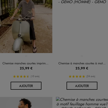
Disponible en 1 coloris
Disponible en 1 coloris
NOIR STANDARD
BLANC STANDARD
Chemise manches courtes imprimée homme
Chemise à manches courtes à motif exotique homme
25,99 €
25,99 €
4.5/5 de moyenne
5/5 de moyenne
(10 avis)
(24 avis)
AU PANIER
AU PANIER
AJOUTER
AJOUTER