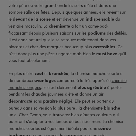
votre père ou votre grand-oncle les soirs d’été et dans une
sombre salle des fêtes. Depuis quelques années, elle revient sur
le
devant de la scène
et est devenue un
indispensable
du
vestiaire masculin. La
chemisette
a fait un come-back
fracassant depuis plusieurs saisons sur les
podiums
des défilés.
Il est donc naturel qu’elle se retrouve maintenant dans vos
placards et chez des marques beaucoup plus
accessibles
. Ce
n’est donc plus une pièce ringarde mais bien le
must have
qu’il
vous faut absolument.
En plus d’être
cool
et
branchée
, la chemise manche courte a
de nombreux
avantages
comparée à la très appréciée
chemise
manches longues
. Elle est clairement
plus agréable
à porter
pendant les chaudes journées d’été et donne un air
décontracté
sans paraître négligé. Elle peut se porter au
bureau dans sa version la plus pure : la chemisette
blanche
unie. Chez Gémo, vous trouverez bien d’autres couleurs qui
pourront s’adapter à vos tenues de business man. La chemise
manches courtes est également idéale pour une
soirée
barbecue
ou une journée de
vacances
à se balader.