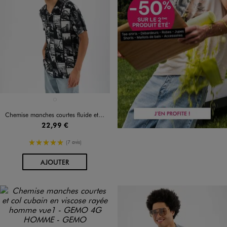
Disponible en 1 coloris
NOIR STANDARD
Chemise manches courtes fluide et imprimée à col cubain homme
22,99 €
5/5 de moyenne
(7 avis)
AU PANIER
AJOUTER