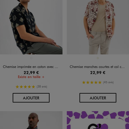
Disponible en 1 coloris
Disponible en 1 coloris
NOIR STANDARD
ECRU
Chemise imprimée en coton avec col cubain homme
Chemise manches courtes et col cubain en viscose imprimée homme
22,99 €
22,99 €
Existe en taille +
5/5 de moyenne
(45 avis)
5/5 de moyenne
(38 avis)
AU PANIER
AU PANIER
AJOUTER
AJOUTER