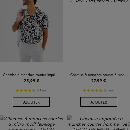
Disponible en 1 coloris
Disponible en 1 coloris
BLEU FONCE
BLEU CLAIR
Chemise à manches courtes imprimée homme
Chemise à manches courtes à motif feuillage homme
25,99 €
27,99 €
4.5/5 de moyenne
5/5 de moyenne
(24 avis)
(20 avis)
AU PANIER
AU PANIER
AJOUTER
AJOUTER