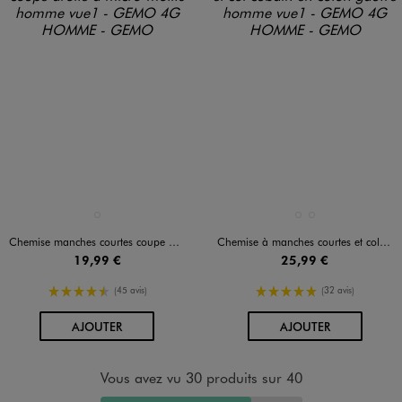
Disponible en 1 coloris
Disponible en 2 coloris
BLANC
BEIGE STANDARD
KAKI STANDARD
Chemise manches courtes coupe droite à micro-motifs homme
Chemise à manches courtes et col cubain en coton gaufré homme
19,99 €
25,99 €
4.5/5 de moyenne
5/5 de moyenne
(45 avis)
(32 avis)
AU PANIER
AU PANIER
AJOUTER
AJOUTER
Vous avez vu 30 produits sur 40