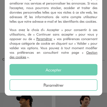
améliorer nos services et personnaliser les annonces. Si vous
l'acceptez, nous pourrons stocker, accéder et traiter des
données personnelles telles que vos visites à ce site web, les
adresses IP, les informations de votre compte utilisateur
telles que votre adresse e-mail et les identifiants des cookies.
Vous avez le choix d'« Accepter » pour consentir à ces
utilisations, de « Continuer sans accepter » pour vous y
opposer ou de «
Paramétrer
» vos préférences concernant
chaque catégorie de cookie en cliquant sur « Valider » pour
valider vos options. Vous pouvez à tout moment modifier
vos préférences en consultant notre page «
Gestion
Disponible en 1 coloris
Disponible en 1 coloris
BEIGE
BLEU FONCE
des cookies
».
Chemise à manches courtes à motif feuillage avec col cubain homme
Chemise à manches courtes à motifs palmiers homme
25,99 €
25,99 €
Accepter
4.5/5 de moyenne
5/5 de moyenne
(15 avis)
(44 avis)
AU PANIER
AU PANIER
AJOUTER
AJOUTER
Paramétrer