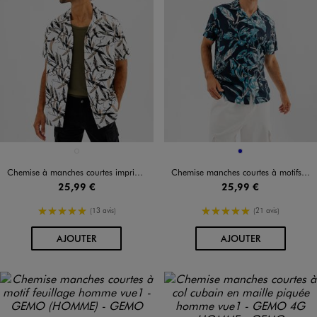
Disponible en 1 coloris
Disponible en 1 coloris
BLANC
BLEU FONCE
Chemise à manches courtes imprimée avec col cubain homme
Chemise manches courtes à motifs fleuris homme
25,99 €
25,99 €
5/5 de moyenne
5/5 de moyenne
(13 avis)
(21 avis)
AU PANIER
AU PANIER
AJOUTER
AJOUTER