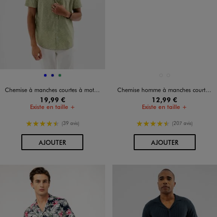
Disponible en 3 coloris
Disponible en 2 coloris
BLEU
BLEU FONCE
VERT
BLANC STANDARD
NOIR STANDARD
Chemise à manches courtes à motifs fleuris coupe regular homme
Chemise homme à manches courtes coupe Regular - Repassage facile
19,99 €
12,99 €
Existe en taille +
Existe en taille +
4.5/5 de moyenne
4.5/5 de moyenne
(39 avis)
(207 avis)
AU PANIER
AU PANIER
AJOUTER
AJOUTER