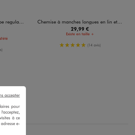
gular homme
Chemise à manches longues en lin et coton coupe regular homme
29,99 €
Existe en taille +
d'été
5/5 de moyenne
(14 avis)
oyenne
s)
ns accepter
laires pour
 l'acceptez,
isites à ce
e adresse e-