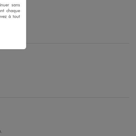
tinuer sans
ant chaque
uvez à tout
.
G.