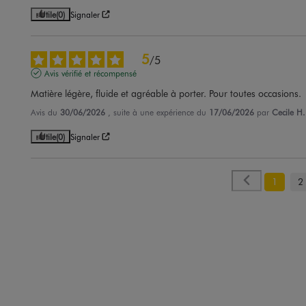
Utile
(0)
Signaler
5
/
5
Avis vérifié et récompensé
Matière légère, fluide et agréable à porter. Pour toutes occasions.
Avis du
30/06/2026
, suite à une expérience du
17/06/2026
par
Cecile H.
Utile
(0)
Signaler
1
2