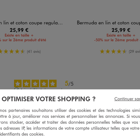
in et coton coupe regular homme
Bermuda en lin et coton coupe re
25,99 €
25,99 €
Existe en taille +
Existe en taille +
 sur le 2ème produit d'été
-50% sur le 2ème produit 
4.5/5 de moyenne
4.5/5 de m
(41 avis)
(29 avi
5
/
5
Avis vérifié et récompensé
À OPTIMISER VOTRE SHOPPING ?
Continuer sa
Bon produit
Avis du
31/07/2026
, suite à une expérience du
04/07/2026
par
David L.
s partenaires souhaitons utiliser des cookies et des technologies simi
ttre à jour, améliorer nos services et personnaliser les annonces. Si vous
Utile
(0)
Signaler
ons stocker, accéder et traiter des données personnelles telles que vos v
es adresses IP, les informations de votre compte utilisateur telles que votr
 identifiants des cookies.
5
/
5