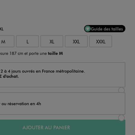
XL
Guide des tailles
M
L
XL
XXL
XXXL
sure 187 cm et porte une
taille M
 2 à 4 jours ouvrés en France métropolitaine.
€ d'achat.
Sélectionner l’option de livraison Achat et li
t ou réservation en 4h
Sélectionner l’option de livraison Achat et r
AJOUTER AU PANIER