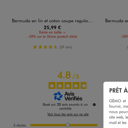
Bermuda en lin et coton coupe regular homme
Bermuda en l
25,99 €
Existe en taille +
-50% sur le 2ème produit d'été
-50%
4.5/5 de moyenne
(29 avis)
4.8
/
5
PRÊT 
GÉMO et no
Basé sur
20
avis soumis à un
fournir, me
contrôle
nous pourr
Voir tous les avis sur ce site
site web, l
mail et les
5
étoiles
16