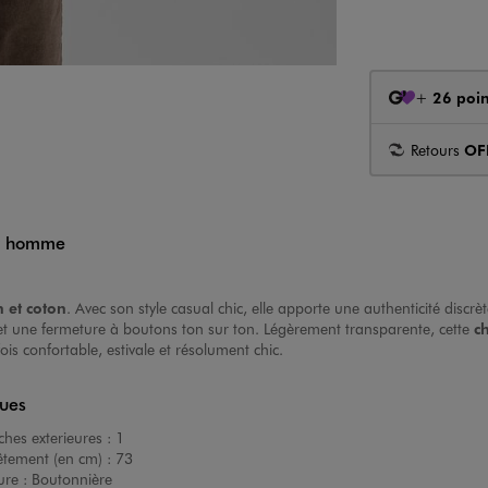
+
26 poin
Retours
OF
ar homme
n et coton
. Avec son style casual chic, elle apporte une authenticité disc
 et une fermeture à boutons ton sur ton. Légèrement transparente, cette
c
is confortable, estivale et résolument chic.
ques
hes exterieures :
1
êtement (en cm) :
73
ure :
Boutonnière