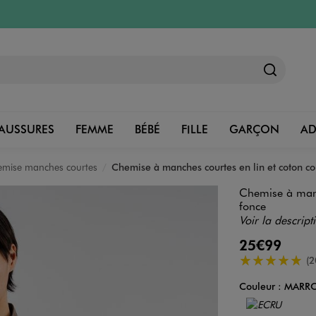
AUSSURES
FEMME
BÉBÉ
FILLE
GARÇON
A
mise manches courtes
Chemise à manches courtes en lin et coton 
Chemise à manc
fonce
Voir la descript
25€99
5/5 de moyenn
(2
Couleur :
MARR
Couleur
Choisissez votre 