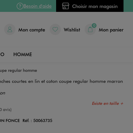
Besoin d'aide
Choisir mon magasin
0
Mon compte
Wishlist
Mon panier
DO
HOMME
coupe regular homme
hes courtes en lin et coton coupe regular homme marron
ion
Existe en taille +
e
0 avis)
ON FONCE
Réf. :
50063735
Couleur