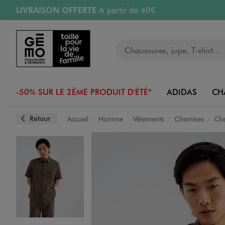
LIVRAISON OFFERTE
A partir de 40€
Aller au contenu principal
Aller à la navigation
RETRAIT ET LIVRAISON OFFERTE
en magasin
Votre recherche
RÉSERVATION GRATUITE
4h en magasin
Retours OFFERTS
pendant 30 jours
-50% SUR LE 2ÈME PRODUIT D'ÉTÉ*
ADIDAS
CH
Retour
Accueil
Homme
Vêtements
Chemises
Che
Image 1 sur 5