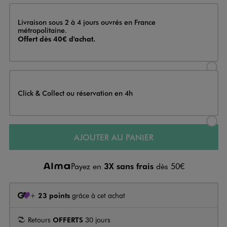
Livraison
Livraison sous 2 à 4 jours ouvrés en France
métropolitaine.
Offert dès 40€ d'achat.
Sélectionner l’option de livraison
Click & Collect ou réservation en 4h
Sélectionner l’option de livraiso
AJOUTER AU PANIER
Payez en
3X sans frais
dès 50€
+
23 points
grâce à cet achat
Retours
OFFERTS
30 jours