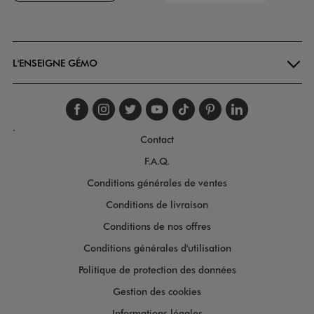
Goodays
L'ENSEIGNE GÉMO
Suivez-nous sur faceboo
Suivez-nous sur inst
Suivez-nous sur twi
Suivez-nous sur
Suivez-nous s
Suivez-nou
Suivez-
.
Contact
F.A.Q.
Conditions générales de ventes
Conditions de livraison
Conditions de nos offres
Conditions générales d'utilisation
Politique de protection des données
Gestion des cookies
Informations légales