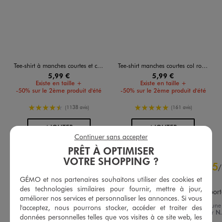
Tee-shirt à manches courtes et col rond homme
Tee-shirt manches courtes col rond en coton homme
5,99 €
5,99 €
Existe en taille +
Existe en taille +
-50% sur le 2ème produit d'été
-50% sur le 2ème produit d'été
4.5/5 de moyenne
5/5 de moyenne
(1138 avis)
(161 avis)
AU PANIER
AU PANIER
AJOUTER
AJOUTER
Continuer sans accepter
PRÊT À OPTIMISER
4.9
VOTRE SHOPPING ?
5
/
5
/
Avis vérifié et récompensé
GÉMO et nos partenaires souhaitons utiliser des cookies et
des technologies similaires pour fournir, mettre à jour,
Belle matière ,agréable à port
améliorer nos services et personnaliser les annonces. Si vous
Avis du
07/07/2026
, suite à une
l'acceptez, nous pourrons stocker, accéder et traiter des
expérience du
24/06/2026
par
N.
Basé sur
7
avis soumis à un
données personnelles telles que vos visites à ce site web, les