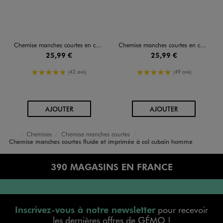
Chemise manches courtes en coton imprimé tropical homme
Chemise manches courtes en coton imprimé tropical homme
25,99 €
25,99 €
5/5 de moyenne
5/5 de moyenne
(42 avis)
(49 avis)
AU PANIER
AU PANIER
AJOUTER
AJOUTER
Chemises
Chemise manches courtes
Accueil
Homme
Vêtements
Chemise manches courtes fluide et imprimée à col cubain homme
390 MAGASINS EN FRANCE
Inscrivez-vous à notre newsletter
pour recevoir
les dernières offres de GÉMO !