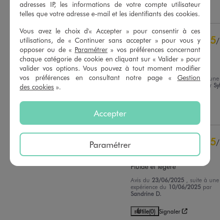
contrôle
adresses IP, les informations de votre compte utilisateur
Utile
(0)
Signaler
Voir tous les avis sur ce site
telles que votre adresse e-mail et les identifiants des cookies.
5
étoiles
6
Vous avez le choix d'« Accepter » pour consentir à ces
5
utilisations, de « Continuer sans accepter » pour vous y
/
4
étoiles
1
opposer ou de «
Paramétrer
» vos préférences concernant
Avis vérifié et récompensé
3
étoiles
0
chaque catégorie de cookie en cliquant sur « Valider » pour
2
étoiles
0
Bonne qualité de tissu
valider vos options. Vous pouvez à tout moment modifier
1
étoile
0
vos préférences en consultant notre page «
Gestion
Avis du
16/07/2025
, suite à une
expérience du
03/07/2025
par
Sy
des cookies
».
Trier les avis
D.
Utile
(0)
Signaler
Accepter
5
/
Paramétrer
Avis vérifié et récompensé
Fluide et légère
Avis du
23/06/2025
, suite à une
expérience du
10/06/2025
par
Sandrine D.
Utile
(0)
Signaler