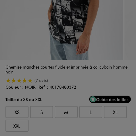
Chemise manches courtes fluide et imprimée à col cubain homme
noir
5/5 de moyenne
(7 avis)
Couleur :
NOIR
Réf. :
40178480372
Couleur
Choisissez votre Couleur
Taille du XS au XXL
Guide des tailles
XS
S
M
L
XL
XXL