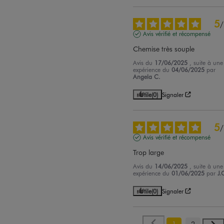
5
/
Avis vérifié et récompensé
Chemise très souple
Avis du
17/06/2025
, suite à une
expérience du
04/06/2025
par
Angela C.
Utile
(0)
Signaler
5
/
Avis vérifié et récompensé
Trop large
Avis du
14/06/2025
, suite à une
expérience du
01/06/2025
par
J.
Utile
(0)
Signaler
1
2