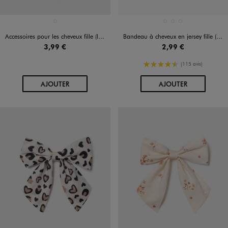
Disponible en 1 coloris
Disponible en 3 coloris
MULTICOLORE
BLEU STANDARD
ROSE VIF
VIOLET STANDARD
Accessoires pour les cheveux fille (lot de 26)
Bandeau à cheveux en jersey fille (lot de 2)
3,99 €
2,99 €
4.5/5 de moyenne
(115 avis)
AU PANIER
AU PANIER
AJOUTER
AJOUTER