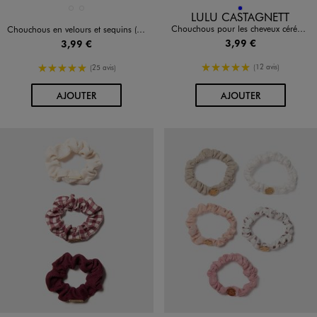
Disponible en 2 coloris
Disponible en 1 coloris
BLEU FONCE
ROUGE STANDARD
BLEU
LULU CASTAGNETT
Chouchous pour les cheveux cérémonie fille (lot de 2) - LuluCastagnette
Chouchous en velours et sequins (lot de 3)
3,99 €
3,99 €
5/5 de moyenne
5/5 de moyenne
(12 avis)
(25 avis)
AU PANIER
AU PANIER
AJOUTER
AJOUTER