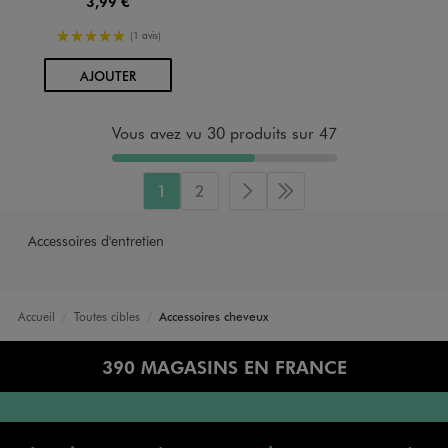
3,99 €
5/5 de moyenne
(1 avis)
AU PANIER
AJOUTER
Vous avez vu 30 produits sur 47
1
2
Page suivante
Dernière page
Accessoires d'entretien
Accueil
Toutes cibles
Accessoires cheveux
390 MAGASINS EN FRANCE