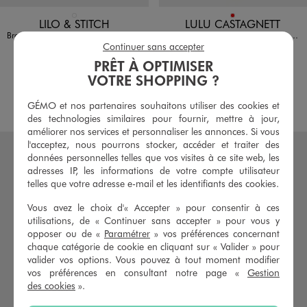
Disponible en 1 coloris
Disponible en 1 coloris
BLEU CLAIR
ROUGE
LILO & STITCH
LULU CASTAGNETT
Brosse à cheveux démêlante compact imprimée - Stitch
Brosse à cheveux large motif carreaux - LuluCastagnette
Continuer sans accepter
7,99 €
8,99 €
PRÊT À OPTIMISER
5/5 de moyenne
(12 avis)
VOTRE SHOPPING ?
AU PANIER
AU PANIER
AJOUTER
AJOUTER
GÉMO et nos partenaires souhaitons utiliser des cookies et
des technologies similaires pour fournir, mettre à jour,
améliorer nos services et personnaliser les annonces. Si vous
l'acceptez, nous pourrons stocker, accéder et traiter des
données personnelles telles que vos visites à ce site web, les
adresses IP, les informations de votre compte utilisateur
telles que votre adresse e-mail et les identifiants des cookies.
Vous avez le choix d'« Accepter » pour consentir à ces
utilisations, de « Continuer sans accepter » pour vous y
opposer ou de «
Paramétrer
» vos préférences concernant
chaque catégorie de cookie en cliquant sur « Valider » pour
valider vos options. Vous pouvez à tout moment modifier
vos préférences en consultant notre page «
Gestion
des cookies
».