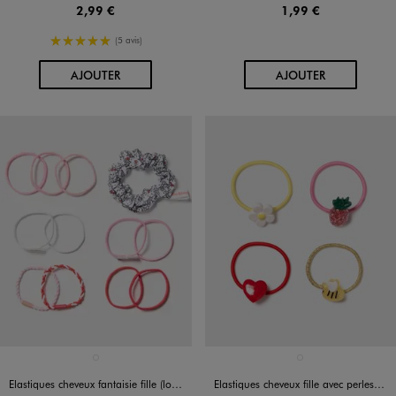
2,99 €
1,99 €
5/5 de moyenne
(5 avis)
AU PANIER
AU PANIER
AJOUTER
AJOUTER
Disponible en 1 coloris
Disponible en 1 coloris
ROUGE STANDARD
MULTICOLORE
Elastiques cheveux fantaisie fille (lot de 12) - Hello Kitty
Elastiques cheveux fille avec perles fantaisie (lot de 4)