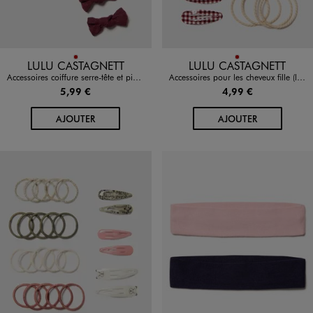
Disponible en 1 coloris
Disponible en 1 coloris
ROUGE FONCE
ROUGE FONCE
LULU CASTAGNETT
LULU CASTAGNETT
Accessoires coiffure serre-tête et pinces fille - LuluCastagnette
Accessoires pour les cheveux fille (lot de 14) - LuluCastagnette
5,99 €
4,99 €
AU PANIER
AU PANIER
AJOUTER
AJOUTER