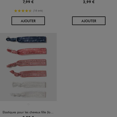
7,99 €
2,99 €
4.5/5 de moyenne
(16 avis)
AU PANIER
AU PANIER
AJOUTER
AJOUTER
Disponible en 1 coloris
MULTICOLORE
Elastiques pour les cheveux fille (lot de 6)