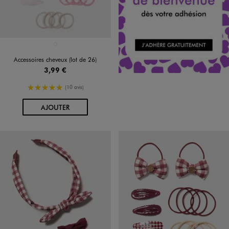
Disponible en 1 coloris
ROSE STANDARD
Accessoires cheveux (lot de 26)
3,99 €
5/5 de moyenne
(10 avis)
AU PANIER
AJOUTER