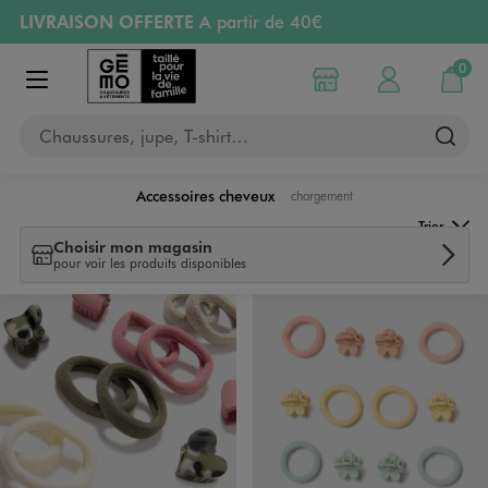
LIVRAISON OFFERTE
A partir de 40€
Aller au contenu principal
Aller à la navigation
RETRAIT ET LIVRAISON OFFERTE
en magasin
0
Choisir mon magasin
Mon compte
Mon pa
Afficher le menu
PAYEZ EN 3x SANS FRAIS
dès 50€
Chaussures, jupe, T-shirt…
Retours OFFERTS
pendant 30 jours
Accessoires cheveux
chargement
Trier
Choisir mon magasin
pour voir les produits disponibles