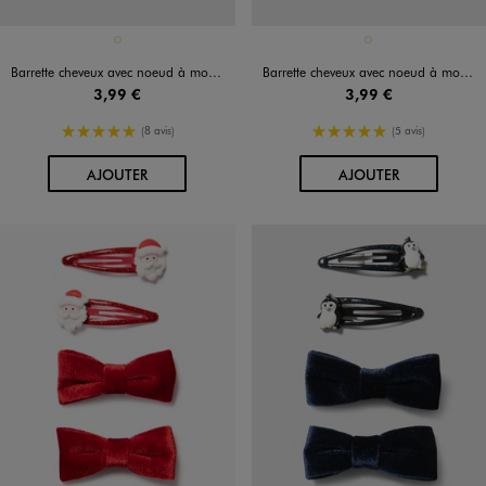
Disponible en 1 coloris
Disponible en 1 coloris
ECRU
ECRU
Barrette cheveux avec noeud à motif léopard
Barrette cheveux avec noeud à motifs fleuris
3,99 €
3,99 €
5/5 de moyenne
5/5 de moyenne
(8 avis)
(5 avis)
AU PANIER
AU PANIER
AJOUTER
AJOUTER