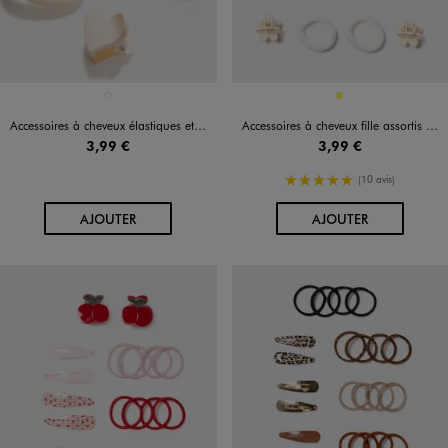
Disponible en 1 coloris
Disponible en 1 coloris
MULTICOLORE
JAUNE
Accessoires à cheveux élastiques et pinces (lot de 16)
Accessoires à cheveux fille assortis (lot de 16)
3,99 €
3,99 €
5/5 de moyenne
(10 avis)
AU PANIER
AU PANIER
AJOUTER
AJOUTER