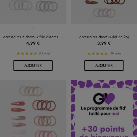
Disponible en 1 coloris
Disponible en 1 coloris
ROUGE STANDARD
MARRON STANDARD
Accessoires à cheveux fille assortis (lot de 22)
Accessoires cheveux (lot de 26)
4,99 €
3,99 €
4.5/5 de moyenne
5/5 de moyenne
(11 avis)
(10 avis)
AU PANIER
AU PANIER
AJOUTER
AJOUTER