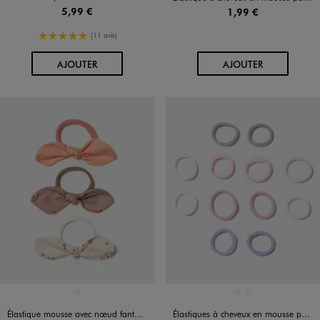
5,99 €
1,99 €
5/5 de moyenne
(11 avis)
AU PANIER
AU PANIER
AJOUTER
AJOUTER
Disponible en 1 coloris
Disponible en 2 coloris
ROSE STANDARD
MULTICOLORE
ROSE STANDARD
Élastique mousse avec nœud fantaisie (lot de 3)
Élastiques à cheveux en mousse pastel et pailletés (lot de 12)