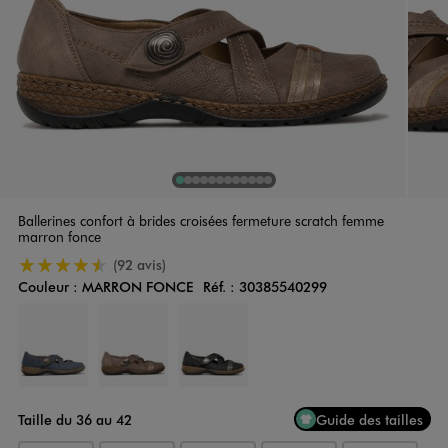
1
Sur 12
2
Sur 12
3
Sur 12
4
Sur 12
5
Sur 12
6
Sur 12
7
Sur 12
8
Sur 12
9
Sur 12
10
11
Sur 12
12
Sur 12
Sur 12
Ballerines confort à brides croisées fermeture scratch femme
marron fonce
4.5/5 de moyenne
(92 avis)
Couleur :
MARRON FONCE
Réf. :
30385540299
Couleur
Choisissez votre Couleur
Taille du 36 au 42
Guide des tailles