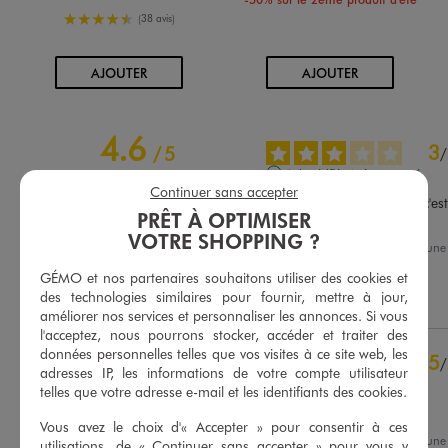
4.5/5 de moyenne
(38 avis)
AU PANIER
AU PANIER
AJOUTER
AJOUTER
4.6
3
/
5
/
Avis vérifié et récompensé
Continuer sans accepter
chausse petit malgré que c'est
PRÊT À OPTIMISER
dessus de la mienne
VOTRE SHOPPING ?
Avis du
12/07/2026
, suite à un
Basé sur
92
avis soumis à un
27/06/2026
par
Samia S.
contrôle
GÉMO et nos partenaires souhaitons utiliser des cookies et
Voir tous les avis sur ce site
des technologies similaires pour fournir, mettre à jour,
Utile
(0)
Signaler
améliorer nos services et personnaliser les annonces. Si vous
5
étoiles
61
l'acceptez, nous pourrons stocker, accéder et traiter des
4
étoiles
29
données personnelles telles que vos visites à ce site web, les
5
/
3
étoiles
1
adresses IP, les informations de votre compte utilisateur
Avis vérifié et récompensé
telles que votre adresse e-mail et les identifiants des cookies.
2
étoiles
1
Très confortable
1
étoile
0
Vous avez le choix d'« Accepter » pour consentir à ces
Avis du
11/06/2026
, suite à un
utilisations, de « Continuer sans accepter » pour vous y