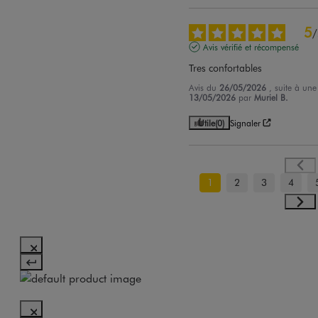
5
/
Avis vérifié et récompensé
Tres confortables
Avis du
26/05/2026
, suite à un
13/05/2026
par
Muriel B.
Utile
(0)
Signaler
1
2
3
4