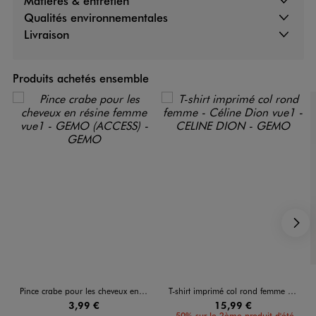
Matières & entretien
Qualités environnementales
Livraison
Produits achetés ensemble
S
Pince crabe pour les cheveux en résine femme
T-shirt imprimé col rond femme - Céline Dion
3,99 €
15,99 €
-50% sur le 2ème produit d'été