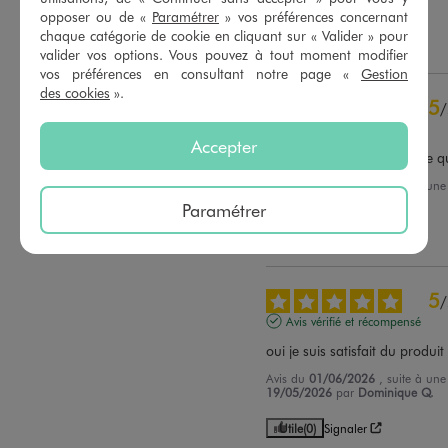
Trier les avis
29/05/2026
par
Marylou M.
opposer ou de «
Paramétrer
» vos préférences concernant
chaque catégorie de cookie en cliquant sur « Valider » pour
Utile
(0)
Signaler
valider vos options. Vous pouvez à tout moment modifier
vos préférences en consultant notre page «
Gestion
des cookies
».
5
/
Avis vérifié et récompensé
Accepter
confortable. exactement, ce q
Avis du
04/06/2026
, suite à un
22/05/2026
par
Denise D.
Paramétrer
Utile
(0)
Signaler
5
/
Avis vérifié et récompensé
oui je suis satisfait du produit
Avis du
01/06/2026
, suite à un
19/05/2026
par
Dominique Q.
Utile
(0)
Signaler