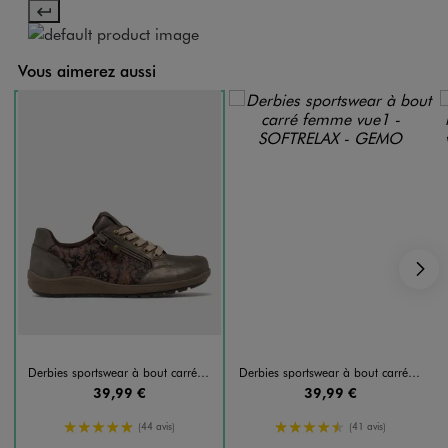
Vous aimerez aussi
S
Derbies sportswear à bout carré femme
Derbies sportswear à bout carré femme
39,99 €
39,99 €
5/5 de moyenne
4.5/5 de moyenne
(44 avis)
(41 avis)