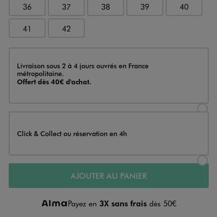
36
37
38
39
40
41
42
Livraison
Livraison sous 2 à 4 jours ouvrés en France
métropolitaine.
Offert dès 40€ d'achat.
Sélectionner l’option de livraison
Click & Collect ou réservation en 4h
Sélectionner l’option de livraiso
AJOUTER AU PANIER
Payez en
3X sans frais
dès 50€