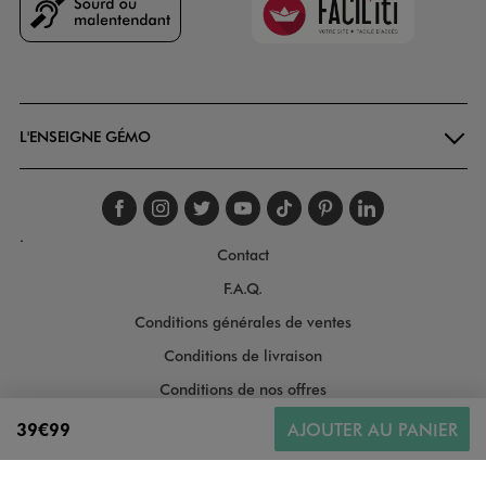
Goodays
L'ENSEIGNE GÉMO
Suivez-nous sur faceboo
Suivez-nous sur inst
Suivez-nous sur twi
Suivez-nous sur
Suivez-nous s
Suivez-nou
Suivez-
.
Contact
F.A.Q.
Conditions générales de ventes
Conditions de livraison
Conditions de nos offres
Conditions générales d'utilisation
39€99
AJOUTER AU PANIER
Politique de protection des données