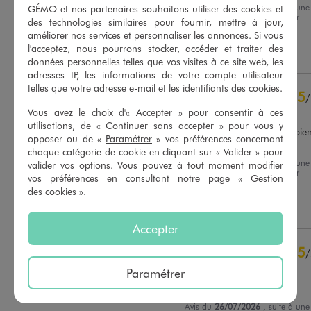
Avis du
04/08/2026
, suite à une
GÉMO et nos partenaires souhaitons utiliser des cookies et
Basé sur
18
avis soumis à un
expérience du
22/07/2026
par
contrôle
des technologies similaires pour fournir, mettre à jour,
Maude P.
Voir tous les avis sur ce site
améliorer nos services et personnaliser les annonces. Si vous
l'acceptez, nous pourrons stocker, accéder et traiter des
Utile
(0)
Signaler
5
étoiles
10
données personnelles telles que vos visites à ce site web, les
adresses IP, les informations de votre compte utilisateur
4
étoiles
6
telles que votre adresse e-mail et les identifiants des cookies.
3
étoiles
1
5
/
2
étoiles
0
Avis vérifié et récompensé
Vous avez le choix d'« Accepter » pour consentir à ces
1
étoile
1
utilisations, de « Continuer sans accepter » pour vous y
Mon fils est content. Il est bien
opposer ou de «
Paramétrer
» vos préférences concernant
dedans.
Trier les avis
chaque catégorie de cookie en cliquant sur « Valider » pour
Avis du
29/07/2026
, suite à une
valider vos options. Vous pouvez à tout moment modifier
expérience du
15/07/2026
par
vos préférences en consultant notre page «
Gestion
Celine V.
des cookies
».
Utile
(0)
Signaler
Accepter
5
/
Avis vérifié et récompensé
Paramétrer
Fait l'affaire
Avis du
26/07/2026
, suite à une