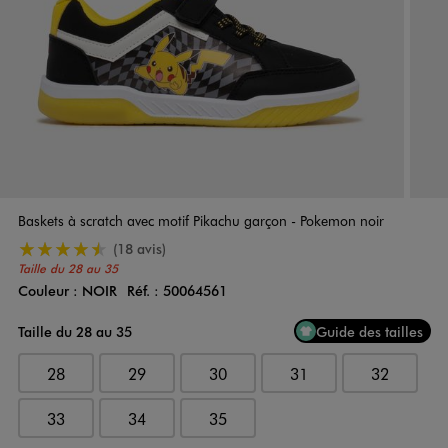
Baskets à scratch avec motif Pikachu garçon - Pokemon noir
4.5/5 de moyenne
(18 avis)
Taille du 28 au 35
Couleur :
NOIR
Réf. :
50064561
Couleur
Choisissez votre Couleur
Taille du 28 au 35
Guide des tailles
28
29
30
31
32
33
34
35