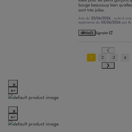
bouge beaucoup bien qu'elles
sont très jolies.
Avis du
23/06/2026
, suite à une
expérience du
05/06/2026
par
A.
Utile
(0)
Signaler
1
2
3
4