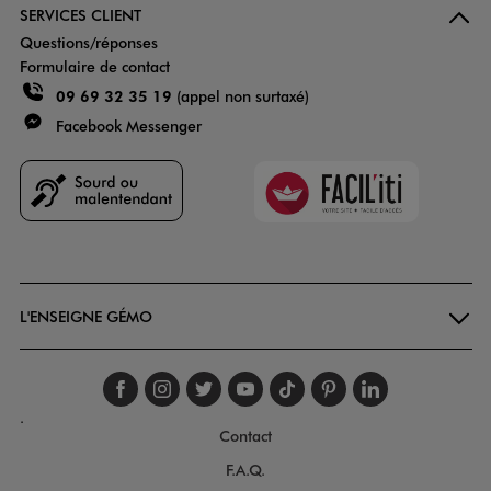
SERVICES CLIENT
Questions/réponses
Formulaire de contact
09 69 32 35 19
(appel non surtaxé)
Facebook Messenger
Faciliti
Goodays
L'ENSEIGNE GÉMO
Suivez-nous sur faceboo
Suivez-nous sur inst
Suivez-nous sur twi
Suivez-nous sur
Suivez-nous s
Suivez-nou
Suivez-
.
Contact
F.A.Q.