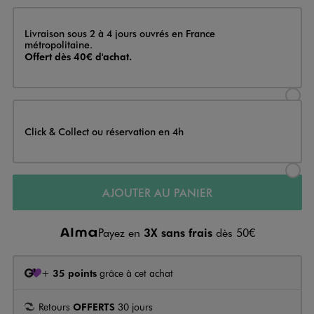
Livraison
Livraison sous 2 à 4 jours ouvrés en France
métropolitaine.
Offert dès 40€ d'achat.
Sélectionner l’option de livraison
Click & Collect ou réservation en 4h
Sélectionner l’option de livraiso
AJOUTER AU PANIER
Payez en
3X sans frais
dès 50€
+
35 points
grâce à cet achat
Retours
OFFERTS
30 jours