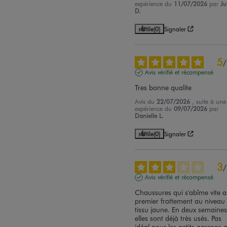
expérience du
11/07/2026
par
Ju
D.
Utile
(0)
Signaler
5
/
Avis vérifié et récompensé
Tres bonne qualite
Avis du
22/07/2026
, suite à une
expérience du
09/07/2026
par
Danielle L.
Utile
(0)
Signaler
3
/
Avis vérifié et récompensé
Chaussures qui s'abîme vite a
premier frottement au niveau 
tissu jaune. En deux semaines
elles sont déjà très usés. Pas 
idéal pour les petits garçons q