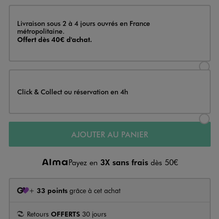
Livraison
Livraison sous 2 à 4 jours ouvrés en France
métropolitaine.
Offert dès 40€ d'achat.
Sélectionner l’option de livraison
Click & Collect ou réservation en 4h
Sélectionner l’option de livraiso
AJOUTER AU PANIER
Payez en
3X sans frais
dès 50€
+
33 points
grâce à cet achat
Retours
OFFERTS
30 jours