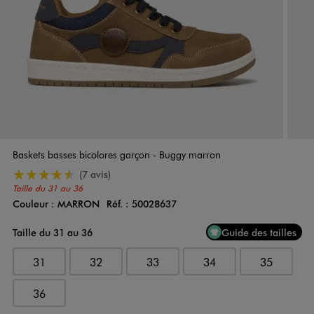
Baskets basses bicolores garçon - Buggy marron
4.5/5 de moyenne
(7 avis)
Taille du 31 au 36
Couleur :
MARRON
Réf. :
50028637
Couleur
Choisissez votre Couleur
Taille du 31 au 36
Guide des tailles
31
32
33
34
35
36