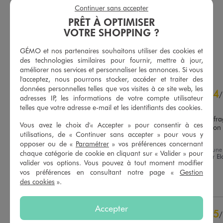
Continuer sans accepter
19,99 €
6,99 €
-50% sur le 2ème produit d'été
PRÊT À OPTIMISER
VOTRE SHOPPING ?
5/5 de moyenne
(34 avis)
GÉMO et nos partenaires souhaitons utiliser des cookies et
AU PANIER
AU PANIER
AJOUTER
AJOUTER
des technologies similaires pour fournir, mettre à jour,
améliorer nos services et personnaliser les annonces. Si vous
l'acceptez, nous pourrons stocker, accéder et traiter des
4.4
données personnelles telles que vos visites à ce site web, les
4
/
5
/
adresses IP, les informations de votre compte utilisateur
Avis vérifié et récompensé
telles que votre adresse e-mail et les identifiants des cookies.
Belles chaussures. Un peu frag
Vous avez le choix d'« Accepter » pour consentir à ces
sur le devant pour un garçon 
utilisations, de « Continuer sans accepter » pour vous y
actif.
Basé sur
7
avis soumis à un
opposer ou de «
Paramétrer
» vos préférences concernant
Avis du
04/06/2026
, suite à une
contrôle
chaque catégorie de cookie en cliquant sur « Valider » pour
expérience du
09/05/2026
par
El
Voir tous les avis sur ce site
valider vos options. Vous pouvez à tout moment modifier
A.
vos préférences en consultant notre page «
Gestion
5
étoiles
3
des cookies
».
Utile
(0)
Signaler
4
étoiles
4
3
étoiles
0
Accepter
5
2
étoiles
0
/
1
étoile
0