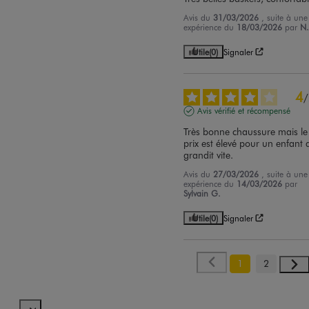
Avis du
31/03/2026
, suite à une
expérience du
18/03/2026
par
N.
Utile
(0)
Signaler
4
/
Avis vérifié et récompensé
Très bonne chaussure mais le 
prix est élevé pour un enfant q
grandit vite.
Avis du
27/03/2026
, suite à une
expérience du
14/03/2026
par
Sylvain G.
Utile
(0)
Signaler
1
2