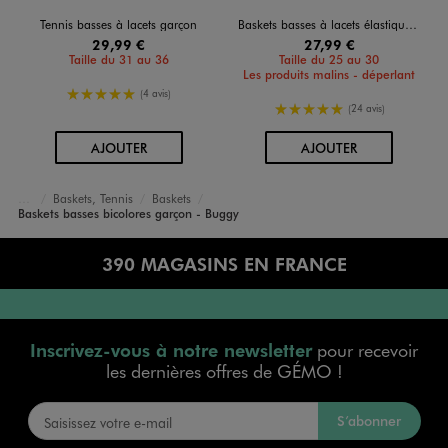
Tennis basses à lacets garçon
Baskets basses à lacets élastiques et scratch garçon
29,99 €
27,99 €
Taille du 31 au 36
Taille du 25 au 30
Les produits malins - déperlant
5/5 de moyenne
(4 avis)
5/5 de moyenne
(24 avis)
AU PANIER
AU PANIER
AJOUTER
AJOUTER
Baskets, Tennis
Baskets
Accueil
Garçon
Chaussures
Baskets basses bicolores garçon - Buggy
390 MAGASINS EN FRANCE
Inscrivez-vous à notre newsletter
pour recevoir
les dernières offres de GÉMO !
S’abonner