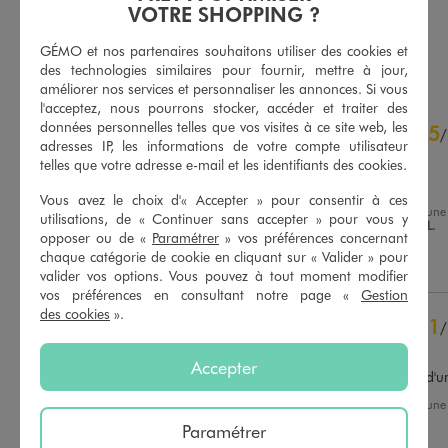
VOTRE SHOPPING ?
5/5 de moyenne
(1 avis)
GÉMO et nos partenaires souhaitons utiliser des cookies et
AU PANIER
AU PANIER
AJOUTER
AJOUTER
des technologies similaires pour fournir, mettre à jour,
améliorer nos services et personnaliser les annonces. Si vous
l'acceptez, nous pourrons stocker, accéder et traiter des
4.1
données personnelles telles que vos visites à ce site web, les
5
/
5
/
adresses IP, les informations de votre compte utilisateur
Avis vérifié et récompensé
telles que votre adresse e-mail et les identifiants des cookies.
Confort
Vous avez le choix d'« Accepter » pour consentir à ces
Avis du
15/04/2026
, suite à une
utilisations, de « Continuer sans accepter » pour vous y
du
02/04/2026
par
Sandrine L.
Basé sur
28
avis soumis à un
opposer ou de «
Paramétrer
» vos préférences concernant
contrôle
chaque catégorie de cookie en cliquant sur « Valider » pour
Utile
(0)
Signaler
Voir tous les avis sur ce site
valider vos options. Vous pouvez à tout moment modifier
vos préférences en consultant notre page «
Gestion
5
étoiles
16
des cookies
».
1
/
4
étoiles
7
Avis vérifié et récompensé
3
étoiles
0
Accepter
2
étoiles
1
Semelles decollés au bout d'
1
étoile
4
Avis du
11/04/2026
, suite à une
du
09/03/2026
par
Oceane F.
Paramétrer
Trier les avis