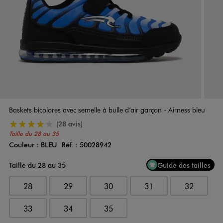
Baskets bicolores avec semelle à bulle d’air garçon - Airness bleu
4/5 de moyenne
(28 avis)
Taille du 28 au 35
Couleur :
BLEU
Réf. :
50028942
Couleur
Choisissez votre Couleur
Taille du 28 au 35
Guide des tailles
28
29
30
31
32
33
34
35