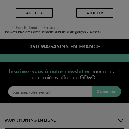
AU PANIER
AU PANIER
AJOUTER
AJOUTER
Baskets, Tennis
Baskets
Accueil
Garçon
Chaussures
Baskets bicolores avec semelle à bulle d’air garçon - Airness
390 MAGASINS EN FRANCE
Inscrivez-vous à notre newsletter
pour recevoir
les dernières offres de GÉMO !
S’abonner
MON SHOPPING EN LIGNE