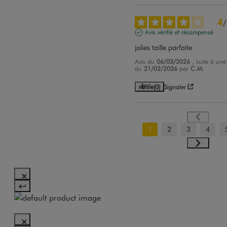
4
/
Avis vérifié et récompensé
jolies taille parfaite
Avis du
06/03/2026
, suite à une
du
21/02/2026
par
C.M.
Utile
(0)
Signaler
1
2
3
4