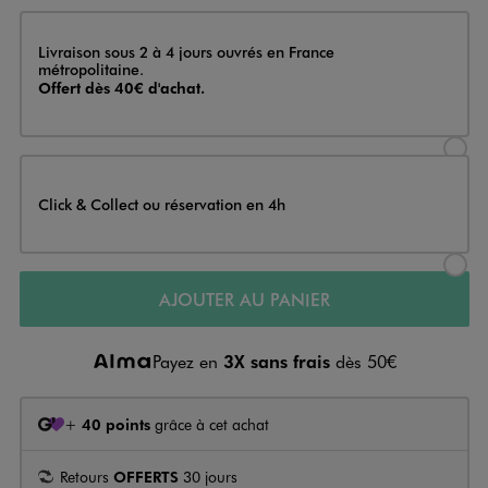
Livraison
Livraison sous 2 à 4 jours ouvrés en France
métropolitaine.
Offert dès 40€ d'achat.
Sélectionner l’option de livraison
Click & Collect ou réservation en 4h
Sélectionner l’option de livraiso
AJOUTER AU PANIER
Payez en
3X sans frais
dès 50€
+
40 points
grâce à cet achat
Retours
OFFERTS
30 jours