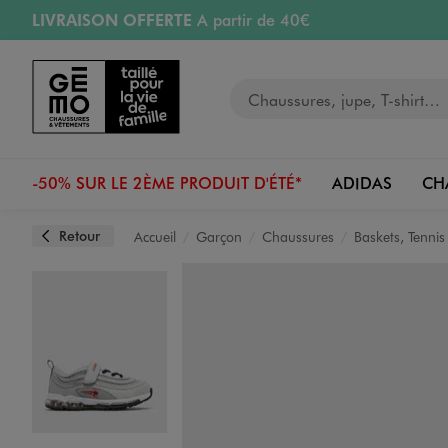
LIVRAISON OFFERTE
A partir de 40€
Aller au contenu principal
Aller à la navigation
RETRAIT ET LIVRAISON OFFERTE
en magasin
Votre recherche
RÉSERVATION GRATUITE
4h en magasin
Retours OFFERTS
pendant 30 jours
-50% SUR LE 2ÈME PRODUIT D'ÉTÉ*
ADIDAS
CH
Retour
Accueil
Garçon
Chaussures
Baskets, Tennis
Image 1 sur 6