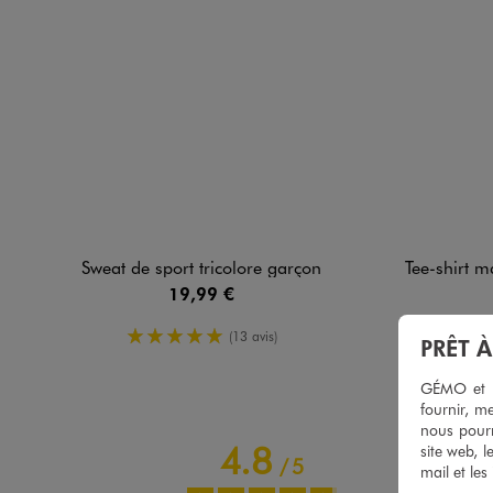
Sweat de sport tricolore garçon
Tee-shirt manche
19,99 €
5/5 de moyenne
(13 avis)
PRÊT 
GÉMO et no
fournir, me
nous pourr
4.8
site web, l
/
5
mail et les