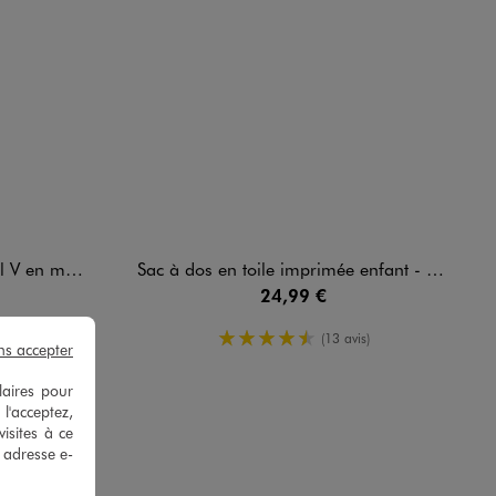
 sport garçon
Sac à dos en toile imprimée enfant - Minecraft
24,99 €
enne
4.5/5 de moyenne
s)
(13 avis)
ns accepter
laires pour
 l'acceptez,
isites à ce
e adresse e-