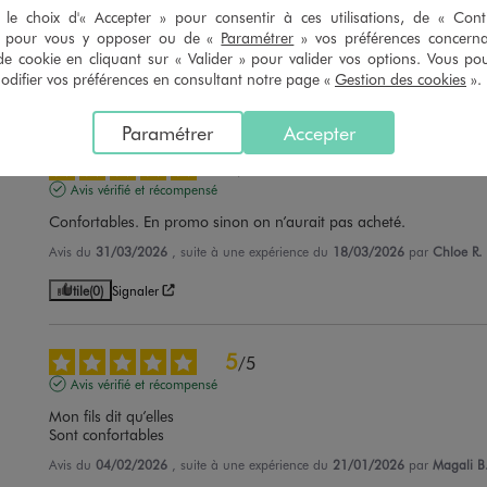
le choix d'« Accepter » pour consentir à ces utilisations, de « Con
Modèle bien
» pour vous y opposer ou de «
Paramétrer
» vos préférences concern
de cookie en cliquant sur « Valider » pour valider vos options. Vous po
Avis du
15/04/2026
, suite à une expérience du
27/03/2026
par
Farida G
ifier vos préférences en consultant notre page «
Gestion des cookies
».
Utile
(0)
Signaler
Paramétrer
Accepter
5
/
5
Avis vérifié et récompensé
Confortables. En promo sinon on n’aurait pas acheté.
Avis du
31/03/2026
, suite à une expérience du
18/03/2026
par
Chloe R.
Utile
(0)
Signaler
5
/
5
Avis vérifié et récompensé
Mon fils dit qu’elles

Sont confortables
Avis du
04/02/2026
, suite à une expérience du
21/01/2026
par
Magali B