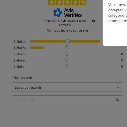
Vous avez 
accepter 
catégorie 
moment mod
Basé sur
6
avis soumis à un
contrôle
Voir tous les avis sur ce site
5
étoiles
5
4
étoiles
1
3
étoiles
0
2
étoiles
0
1
étoile
0
Trier les avis