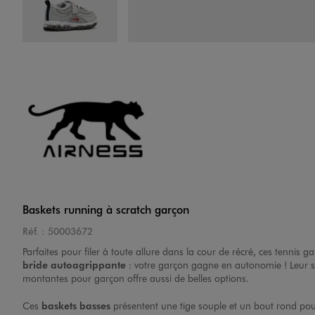
Image 4 sur 6
Image 5 sur 6
Baskets running à scratch garçon
Réf. :
50003672
Parfaites pour filer à toute allure dans la cour de récré, ces
tennis g
bride autoagrippante
: votre garçon gagne en autonomie ! Leur se
montantes pour garçon
offre aussi de belles options.
Image 6 sur 6
Ces
baskets basses
présentent une tige souple et un bout rond pour 