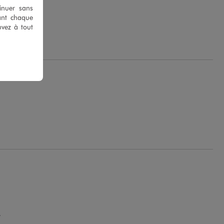
tinuer sans
ant chaque
uvez à tout
.
.