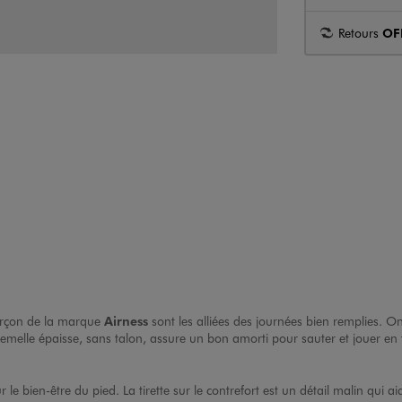
Retours
OF
arçon
de la marque
Airness
sont les alliées des journées bien remplies. O
melle épaisse, sans talon, assure un bon amorti pour sauter et jouer en to
le bien-être du pied. La tirette sur le contrefort est un détail malin qui a