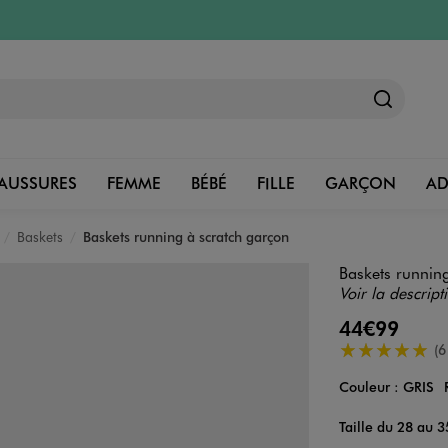
AUSSURES
FEMME
BÉBÉ
FILLE
GARÇON
A
Baskets
Baskets running à scratch garçon
Baskets running
Voir la descript
44€99
5/5 de moyenn
(6
Couleur :
GRIS
Couleur
Choisissez votre 
Taille du 28 au 3