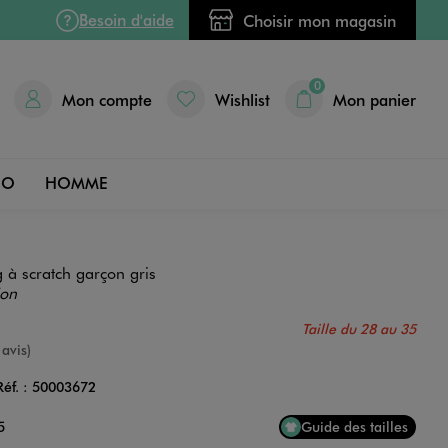
Besoin d'aide
Choisir mon magasin
0
Mon compte
Wishlist
Mon panier
DO
HOMME
 à scratch garçon gris
ion
Taille du 28 au 35
e
 avis)
Réf. :
50003672
Couleur
5
Guide des tailles