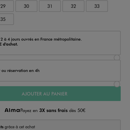
29
30
31
32
33
35
 2 à 4 jours ouvrés en France métropolitaine.
€ d'achat.
Sélectionner l’option de livraison Achat et li
t ou réservation en 4h
Sélectionner l’option de livraison Achat et r
AJOUTER AU PANIER
Payez en
3X sans frais
dès 50€
ts
grâce à cet achat