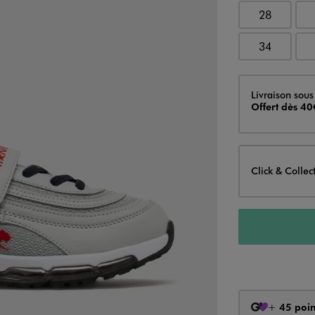
28
34
Livraison
Livraison sous
Offert dès 40
Click & Collec
+
45 poin