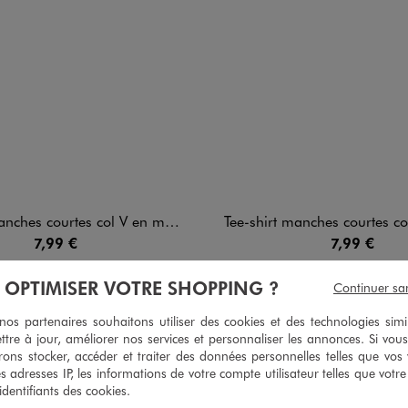
s courtes col V en maille sport garçon
Tee-shirt manches courtes col V en maille
7,99 €
7,99 €
5/5 de moyenne
5/5 de moy
(105 avis)
(81 avi
À OPTIMISER VOTRE SHOPPING ?
Continuer sa
s partenaires souhaitons utiliser des cookies et des technologies simi
ttre à jour, améliorer nos services et personnaliser les annonces. Si vous
ons stocker, accéder et traiter des données personnelles telles que vos v
es adresses IP, les informations de votre compte utilisateur telles que votr
4
/
5
 identifiants des cookies.
Avis vérifié et récompensé