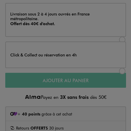
Livraison
Livraison sous 2 à 4 jours ouvrés en France
métropolitaine.
Offert dès 40€ d'achat.
Sélectionner l’option de livraison
Click & Collect ou réservation en 4h
Sélectionner l’option de livraiso
AJOUTER AU PANIER
Payez en
3X sans frais
dès 50€
+
40 points
grâce à cet achat
Retours
OFFERTS
30 jours