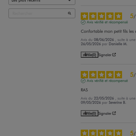
5
/
Avis vérifié et récompensé
Confortable mon petit fils le
Avis du
08/06/2026
, suite à un
26/05/2026
par
Danielle M.
Utile
(0)
Signaler
5
/
Avis vérifié et récompensé
RAS
Avis du
22/05/2026
, suite à un
09/05/2026
par
Severine B.
Utile
(0)
Signaler
5
/