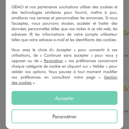
GÉMO et nos partenaires souhaitons utiliser des cookies et
AU PANIER
AU PANIER
AJOUTER
AJOUTER
des technologies similaires pour fournir, mettre à jour,
améliorer nos services et personnaliser les annonces. Si vous
l'acceptez, nous pourrons stocker, accéder et traiter des
4.7
données personnelles telles que vos visites à ce site web, les
5
/
5
/
adresses IP, les informations de votre compte utilisateur
Avis vérifié et récompensé
telles que votre adresse e-mail et les identifiants des cookies.
Conforme à mes attentes
Vous avez le choix d'« Accepter » pour consentir à ces
utilisations, de « Continuer sans accepter » pour vous y
Avis du
01/07/2026
, suite à un
18/06/2026
par
Marilyne B.
opposer ou de «
Paramétrer
» vos préférences concernant
Basé sur
34
avis soumis à un
contrôle
chaque catégorie de cookie en cliquant sur « Valider » pour
Utile
(0)
Signaler
Voir tous les avis sur ce site
valider vos options. Vous pouvez à tout moment modifier
vos préférences en consultant notre page «
Gestion
des cookies
».
5
étoiles
28
5
/
4
étoiles
3
Avis vérifié et récompensé
3
étoiles
2
Accepter
2
étoiles
0
Mon fils adore
1
étoile
1
Avis du
11/06/2026
, suite à un
29/05/2026
par
Nathalie S.
Paramétrer
Trier les avis
Utile
(0)
Signaler