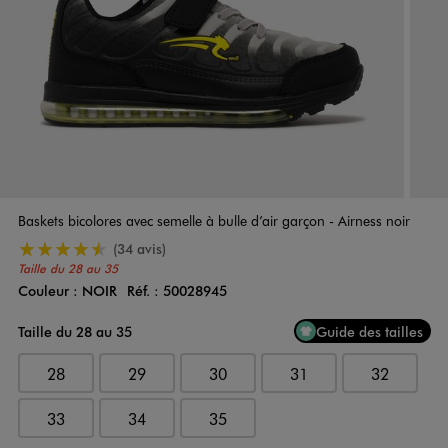
Baskets bicolores avec semelle à bulle d’air garçon - Airness noir
4.5/5 de moyenne
(34 avis)
Taille du 28 au 35
Couleur :
NOIR
Réf. :
50028945
Couleur
Choisissez votre Couleur
Taille du 28 au 35
Guide des tailles
28
29
30
31
32
33
34
35