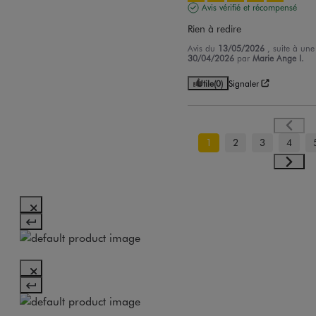
Avis vérifié et récompensé
Rien à redire
Avis du
13/05/2026
, suite à un
30/04/2026
par
Marie Ange I.
Utile
(0)
Signaler
1
2
3
4