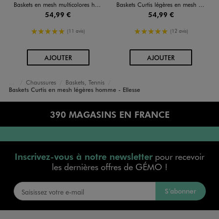
Baskets en mesh multicolores homme - Ellesse
Baskets Curtis légères en mesh femme - Ellesse
54,99 €
54,99 €
5/5 de moyenne
5/5 de moyenne
(11 avis)
(12 avis)
AU PANIER
AU PANIER
AJOUTER
AJOUTER
Chaussures
Baskets, Tennis
Accueil
Homme
Baskets Curtis en mesh légères homme - Ellesse
390 MAGASINS EN FRANCE
Inscrivez-vous à notre newsletter
pour recevoir
les dernières offres de GÉMO !
S’abonner