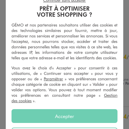
Continuer sans accepter
Polaire sans manches à col montant homme - Roadsign
Pantalon de jogging avec poches zippées homme
PRÊT À OPTIMISER
27,99 €
29,99 €
Existe en taille +
Existe en taille +
VOTRE SHOPPING ?
5/5 de moyenne
4.5/5 de moyenne
(6 avis)
(26 avis)
GÉMO et nos partenaires souhaitons utiliser des cookies et
des technologies similaires pour fournir, mettre à jour,
AU PANIER
AU PANIER
AJOUTER
AJOUTER
améliorer nos services et personnaliser les annonces. Si vous
l'acceptez, nous pourrons stocker, accéder et traiter des
données personnelles telles que vos visites à ce site web, les
4.4
adresses IP, les informations de votre compte utilisateur
4
/
5
/
telles que votre adresse e-mail et les identifiants des cookies.
Avis vérifié et récompensé
Vous avez le choix d'« Accepter » pour consentir à ces
PRODUIT CORRECT
utilisations, de « Continuer sans accepter » pour vous y
opposer ou de «
Paramétrer
» vos préférences concernant
Avis du
24/07/2026
, suite à une
expérience du
11/07/2026
par
Pa
chaque catégorie de cookie en cliquant sur « Valider » pour
Basé sur
12
avis soumis à un
C.
contrôle
valider vos options. Vous pouvez à tout moment modifier
vos préférences en consultant notre page «
Gestion
Voir tous les avis sur ce site
Utile
(0)
Signaler
des cookies
».
5
étoiles
5
4
étoiles
7
4
Accepter
/
3
étoiles
0
Avis vérifié et récompensé
2
étoiles
0