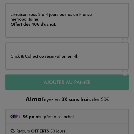
Livraison
Livraison sous 2 à 4 jours ouvrés en France
métropolitaine.
Offert dès 40€ d'achat.
Sélectionner l’option de livraison
Click & Collect ou réservation en 4h
Sélectionner l’option de livraiso
AJOUTER AU PANIER
Payez en
3X sans frais
dès 50€
+
55 points
grâce à cet achat
Retours
OFFERTS
30 jours