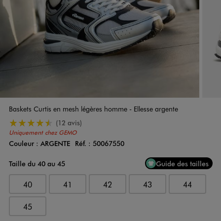
Baskets Curtis en mesh légères homme - Ellesse argente
4.5/5 de moyenne
(12 avis)
Uniquement chez GEMO
Couleur :
ARGENTE
Réf. :
50067550
Couleur
Choisissez votre Couleur
Taille du 40 au 45
Guide des tailles
40
41
42
43
44
45