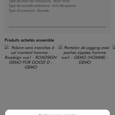
Type de bout de chaussure :
Bout rond
Type de semelle extérieure :
Anti dérapante
Type d’ouverture :
Fermée
Produits achetés ensemble