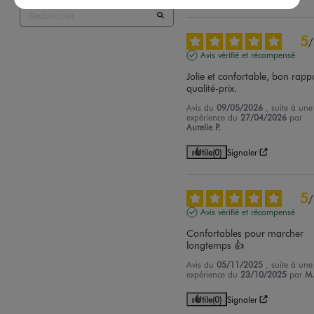
5
/
Avis vérifié et récompensé
Jolie et confortable, bon rappo
qualité-prix.
Avis du
09/05/2026
, suite à une
expérience du
27/04/2026
par
Aurelie P.
Utile
(0)
Signaler
5
/
Avis vérifié et récompensé
Confortables pour marcher 
longtemps 👍
Avis du
05/11/2025
, suite à une
expérience du
23/10/2025
par
M
Utile
(0)
Signaler