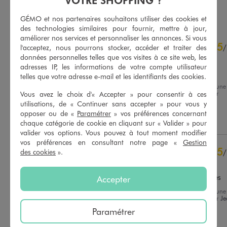
VOTRE SHOPPING ?
AU PANIER
AU PANIER
AJOUTER
AJOUTER
GÉMO et nos partenaires souhaitons utiliser des cookies et
des technologies similaires pour fournir, mettre à jour,
améliorer nos services et personnaliser les annonces. Si vous
5
5
/
5
/
l'acceptez, nous pourrons stocker, accéder et traiter des
données personnelles telles que vos visites à ce site web, les
Avis vérifié et récompensé
adresses IP, les informations de votre compte utilisateur
Parfait
telles que votre adresse e-mail et les identifiants des cookies.
Avis du
16/07/2026
, suite à une
expérience du
03/07/2026
par
Vous avez le choix d'« Accepter » pour consentir à ces
Basé sur
6
avis soumis à un
Nadege B.
utilisations, de « Continuer sans accepter » pour vous y
contrôle
opposer ou de «
Paramétrer
» vos préférences concernant
Voir tous les avis sur ce site
Utile
(0)
Signaler
chaque catégorie de cookie en cliquant sur « Valider » pour
valider vos options. Vous pouvez à tout moment modifier
5
étoiles
6
vos préférences en consultant notre page «
Gestion
4
étoiles
0
5
/
des cookies
».
3
étoiles
0
Avis vérifié et récompensé
2
étoiles
0
Protège très bien des taches
Accepter
1
étoile
0
Avis du
08/07/2026
, suite à une
Trier les avis
expérience du
25/06/2026
par
Je
Luc M.
Paramétrer
Utile
(0)
Signaler