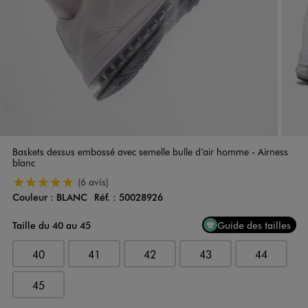
Baskets dessus embossé avec semelle bulle d’air homme - Airness
blanc
5/5 de moyenne
(6 avis)
Couleur :
BLANC
Réf. :
50028926
Couleur
Choisissez votre Couleur
Taille du 40 au 45
Guide des tailles
40
41
42
43
44
45