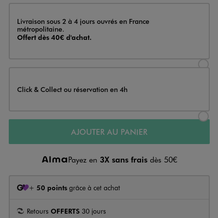
Livraison
Livraison sous 2 à 4 jours ouvrés en France
métropolitaine.
Offert dès 40€ d'achat.
Sélectionner l’option de livraison
Click & Collect ou réservation en 4h
Sélectionner l’option de livraiso
AJOUTER AU PANIER
Payez en
3X sans frais
dès 50€
+
50 points
grâce à cet achat
Retours
OFFERTS
30 jours