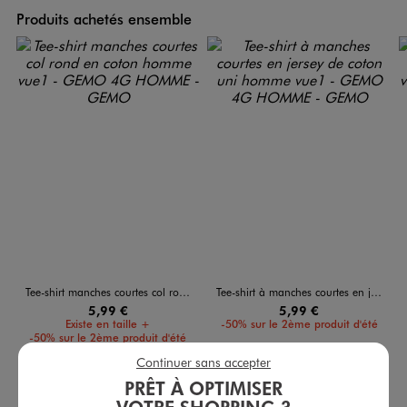
Produits achetés ensemble
Tee-shirt manches courtes col rond en coton homme
Tee-shirt à manches courtes en jersey de coton uni homme
5,99 €
5,99 €
Existe en taille +
-50% sur le 2ème produit d'été
-50% sur le 2ème produit d'été
5/5 de moyenne
(30 avis)
Continuer sans accepter
5/5 de moyenne
(161 avis)
PRÊT À OPTIMISER