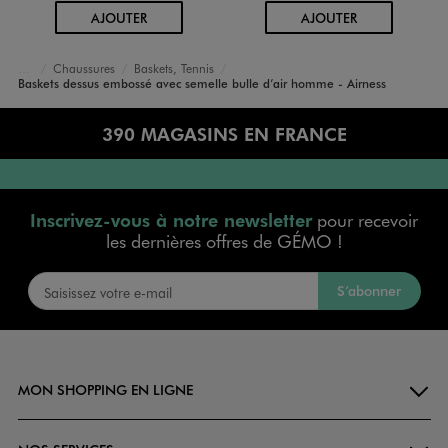
AU PANIER
AU PANIER
AJOUTER
AJOUTER
Chaussures
Baskets, Tennis
Accueil
Homme
Baskets dessus embossé avec semelle bulle d’air homme - Airness
390 MAGASINS EN FRANCE
Inscrivez-vous à notre newsletter
pour recevoir
les dernières offres de GÉMO !
S’abonner
MON SHOPPING EN LIGNE