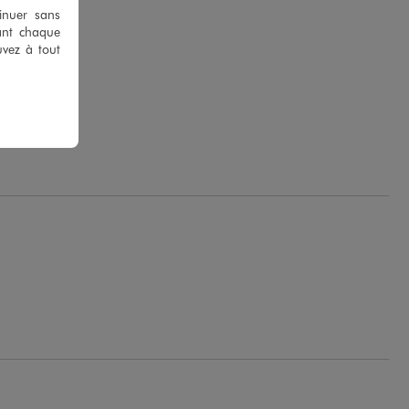
tinuer sans
ant chaque
uvez à tout