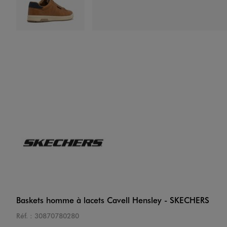
Image 4 sur 6
Image 5 sur 6
Baskets homme à lacets Cavell Hensley - SKECHERS
Réf. :
30870780280
Image 6 sur 6