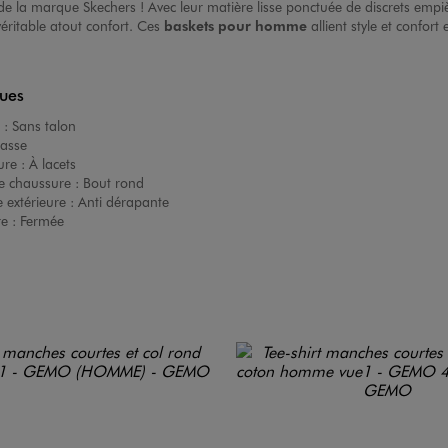
 la marque Skechers ! Avec leur matière lisse ponctuée de discrets empièce
éritable atout confort. Ces
baskets pour homme
allient style et confor
ques
 :
Sans talon
asse
ure :
À lacets
e chaussure :
Bout rond
 extérieure :
Anti dérapante
re :
Fermée