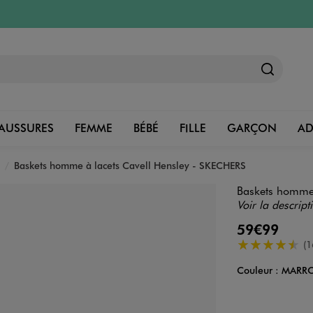
AUSSURES
FEMME
BÉBÉ
FILLE
GARÇON
A
Baskets homme à lacets Cavell Hensley - SKECHERS
Baskets homme 
Voir la descript
59€99
4.5/5 de moye
(1
Couleur :
MARR
Couleur
Choisissez votre 