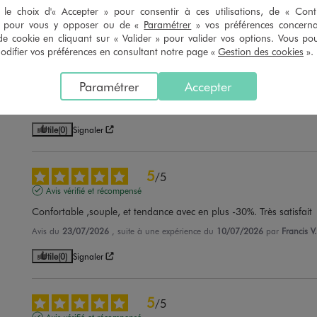
le choix d'« Accepter » pour consentir à ces utilisations, de « Con
» pour vous y opposer ou de «
Paramétrer
» vos préférences concern
de cookie en cliquant sur « Valider » pour valider vos options. Vous po
5
/
5
ifier vos préférences en consultant notre page «
Gestion des cookies
».
Avis vérifié et récompensé
Paramétrer
Accepter
Bien
Avis du
06/08/2026
, suite à une expérience du
24/07/2026
par
R.B.
Utile
(0)
Signaler
5
/
5
Avis vérifié et récompensé
Confortable ,souple, et tendance avec en plus -30%. Très satisfait
Avis du
23/07/2026
, suite à une expérience du
10/07/2026
par
Francis V.
Utile
(0)
Signaler
5
/
5
Avis vérifié et récompensé