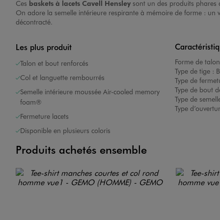
Ces
baskets à lacets Cavell Hensley
sont un des produits phares de
On adore la semelle intérieure respirante à mémoire de forme : un v
décontracté.
Caractéristi
Les plus produit
Forme de talon
Talon et bout renforcés
Type de tige :
B
Col et languette rembourrés
Type de fermet
Type de bout d
Semelle intérieure moussée Air-cooled memory
Type de semelle
foam®
Type d’ouvertu
Fermeture lacets
Disponible en plusieurs coloris
Produits achetés ensemble