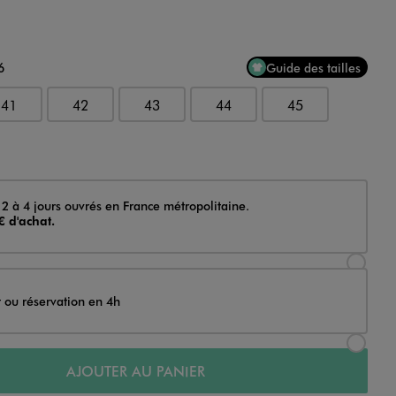
6
Guide des tailles
41
42
43
44
45
 2 à 4 jours ouvrés en France métropolitaine.
€ d'achat.
Sélectionner l’option de livraison Achat et li
t ou réservation en 4h
Sélectionner l’option de livraison Achat et r
AJOUTER AU PANIER