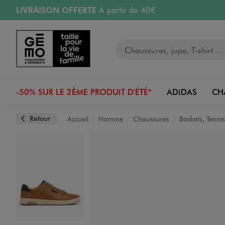
LIVRAISON OFFERTE
A partir de 40€
Aller au contenu principal
Aller à la navigation
RETRAIT ET LIVRAISON OFFERTE
en magasin
Votre recherche
RÉSERVATION GRATUITE
4h en magasin
Retours OFFERTS
pendant 30 jours
-50% SUR LE 2ÈME PRODUIT D'ÉTÉ*
ADIDAS
CH
Retour
Accueil
Homme
Chaussures
Baskets, Tennis
Image 1 sur 6