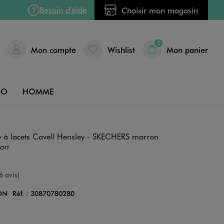
Besoin d'aide
Choisir mon magasin
0
Mon compte
Wishlist
Mon panier
DO
HOMME
à lacets Cavell Hensley - SKECHERS marron
ion
nne
6 avis)
ON
Réf. :
30870780280
Couleur