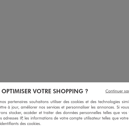
nches courtes et col rond homme
Tee-shirt manches courtes col rond en
À OPTIMISER VOTRE SHOPPING ?
Continuer sa
9,99 €
5,99 €
Existe en taille +
Existe en taille +
s partenaires souhaitons utiliser des cookies et des technologies simi
plus +
-50% sur le 2ème produit 
ttre à jour, améliorer nos services et personnaliser les annonces. Si vous
 sur le 2ème produit d'été
ons stocker, accéder et traiter des données personnelles telles que vos v
5/5 de moy
(161 av
es adresses IP, les informations de votre compte utilisateur telles que votr
5/5 de moyenne
(133 avis)
 identifiants des cookies.