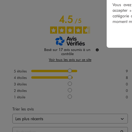
Vous avez 
accepter 
catégorie 
4.5
/
5
moment mod
Basé sur
17
avis soumis à un
contrôle
Voir tous les avis sur ce site
5
étoiles
9
4
étoiles
8
3
étoiles
0
2
étoiles
0
1
étoile
0
Trier les avis