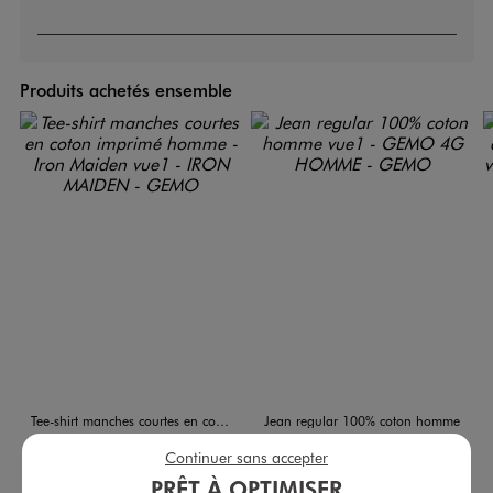
Produits achetés ensemble
Tee-shirt manches courtes en coton imprimé homme - Iron Maiden
Jean regular 100% coton homme
15,99 €
22,99 €
Continuer sans accepter
Existe en taille +
Existe en taille +
-50% sur le 2ème produit d'été
PRÊT À OPTIMISER