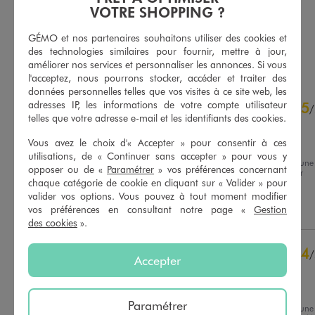
5/5 de moyenne
(44 avis)
VOTRE SHOPPING ?
5/5 de moyenne
(36 avis)
GÉMO et nos partenaires souhaitons utiliser des cookies et
des technologies similaires pour fournir, mettre à jour,
AU PANIER
AU PANIER
AJOUTER
AJOUTER
améliorer nos services et personnaliser les annonces. Si vous
l'acceptez, nous pourrons stocker, accéder et traiter des
données personnelles telles que vos visites à ce site web, les
4.7
adresses IP, les informations de votre compte utilisateur
5
/
5
/
telles que votre adresse e-mail et les identifiants des cookies.
Avis vérifié et récompensé
Vous avez le choix d'« Accepter » pour consentir à ces
Très confortable
utilisations, de « Continuer sans accepter » pour vous y
Avis du
22/07/2026
, suite à une
opposer ou de «
Paramétrer
» vos préférences concernant
expérience du
09/07/2026
par
Basé sur
9
avis soumis à un
chaque catégorie de cookie en cliquant sur « Valider » pour
Chantal C.
contrôle
valider vos options. Vous pouvez à tout moment modifier
Voir tous les avis sur ce site
Utile
(0)
Signaler
vos préférences en consultant notre page «
Gestion
des cookies
».
5
étoiles
6
4
étoiles
3
4
/
Accepter
3
étoiles
0
Avis vérifié et récompensé
2
étoiles
0
Satisfait
1
étoile
0
Paramétrer
Avis du
05/04/2026
, suite à une