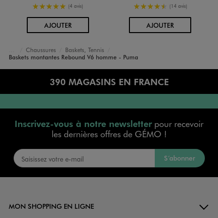
5/5 de moyenne
4.5/5 de moyenne
(4 avis)
(14 avis)
AU PANIER
AU PANIER
AJOUTER
AJOUTER
Chaussures
Baskets, Tennis
Accueil
Homme
Baskets montantes Rebound V6 homme - Puma
390 MAGASINS EN FRANCE
Inscrivez-vous à notre newsletter
pour recevoir
les dernières offres de GÉMO !
S’abonner
MON SHOPPING EN LIGNE