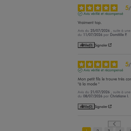
5
/
Avis vérifié et récompensé
Vraiment top.
Avis du
25/07/2026
, suite à une
du
11/07/2026
par
Domitille P.
Utile
(0)
Signaler
5
/
Avis vérifié et récompensé
Mon petit fils le trouve très co
"à la mode "
Avis du
21/07/2026
, suite à une
du
08/07/2026
par
Christiane I.
Utile
(0)
Signaler
1
2
3
4