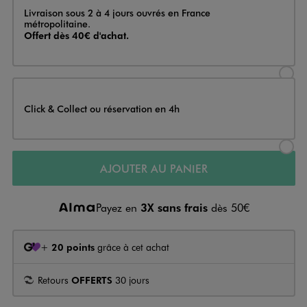
Livraison
Livraison sous 2 à 4 jours ouvrés en France
métropolitaine.
Offert dès 40€ d'achat.
Sélectionner l’option de livraison
Click & Collect ou réservation en 4h
Sélectionner l’option de livraiso
AJOUTER AU PANIER
Payez en
3X sans frais
dès 50€
+
20 points
grâce à cet achat
Retours
OFFERTS
30 jours