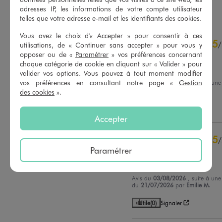
contrôle
adresses IP, les informations de votre compte utilisateur
Utile
(0)
Signaler
Voir tous les avis sur ce site
telles que votre adresse e-mail et les identifiants des cookies.
5
étoiles
25
Vous avez le choix d'« Accepter » pour consentir à ces
5
/
4
étoiles
5
utilisations, de « Continuer sans accepter » pour vous y
opposer ou de «
Paramétrer
» vos préférences concernant
Avis vérifié et récompensé
3
étoiles
0
chaque catégorie de cookie en cliquant sur « Valider » pour
2
étoiles
0
Bonne qualité
valider vos options. Vous pouvez à tout moment modifier
1
étoile
0
vos préférences en consultant notre page «
Gestion
Avis du
04/08/2026
, suite à une
du
21/07/2026
par
Julie G.
des cookies
».
Trier les avis
Utile
(0)
Signaler
Accepter
5
/
Paramétrer
Avis vérifié et récompensé
Super pour l’été
Avis du
03/08/2026
, suite à une
du
21/07/2026
par
Emilie M.
Utile
(0)
Signaler