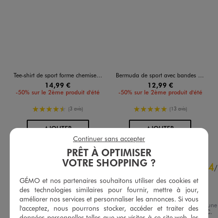
Tee-shirt de sport forme chemise garçon - Camps United
Bermuda de sport avec bandes latérales ajourées garçon - Camps United
14,99 €
12,99 €
-50% sur le 2ème produit d'été
-50% sur le 2ème produit d'été
4.5/5 de moyenne
5/5 de moyenne
(3 avis)
(13 avis)
AU PANIER
AU PANIER
AJOUTER
AJOUTER
Continuer sans accepter
PRÊT À OPTIMISER
4.8
VOTRE SHOPPING ?
4
/
5
/
Avis vérifié et récompensé
GÉMO et nos partenaires souhaitons utiliser des cookies et
des technologies similaires pour fournir, mettre à jour,
Bien en taille
améliorer nos services et personnaliser les annonces. Si vous
Avis du
04/08/2026
, suite à une
l'acceptez, nous pourrons stocker, accéder et traiter des
du
23/07/2026
par
Chantal C.
Basé sur
30
avis soumis à un
données personnelles telles que vos visites à ce site web, les