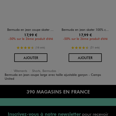
Bermuda en jean coupe skater garçon
Bermuda en jean skater 100% coton à bord franc garçon
17,99 €
17,99 €
-50% sur le 2ème produit d'été
-50% sur le 2ème produit d'été
4.5/5 de moyenne
4.5/5 de moyenne
(16 avis)
(31 avis)
AU PANIER
AU PANIER
AJOUTER
AJOUTER
Vêtements
Shorts, Bermudas
Garçon
Bermuda en jean coupe large avec taille ajustable garçon - Camps
Accueil
United
390 MAGASINS EN FRANCE
Inscrivez-vous à notre newsletter
pour recevoir