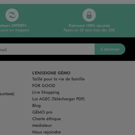
etours OFFERTS
Paiement 100% sécurisé
 jours en magasin
Payez en 3X sans frais dès 50€
S’abonner
L'ENSEIGNE GÉMO
Taillé pour la vie de famille
FOR GOOD
Live Shopping
surtaxé)
Loi AGEC (Télécharger PDF)
Blog
GÉMO pro
Charte éthique
Médiateur
Nous rejoindre