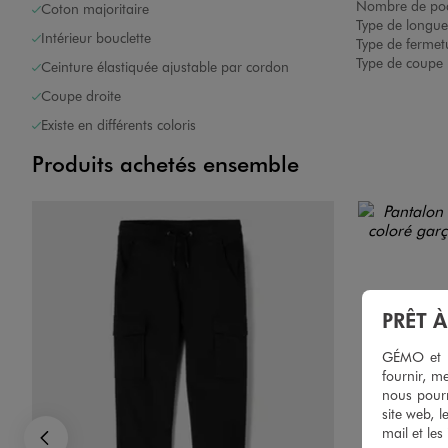
Nombre de poc
Coton majoritaire
Type de longue
Intérieur bouclette
Type de fermet
Type de coupe 
Ceinture élastiquée ajustable par cordon
Coupe droite
Existe en différents coloris
Produits achetés ensemble
PRÊT 
GÉMO et no
fournir, me
nous pourr
site web, l
mail et les