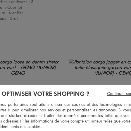
hes exterieures :
3
ur :
Court(e)
ure :
À enfiler
bas :
Droit
À OPTIMISER VOTRE SHOPPING ?
Continuer sa
s partenaires souhaitons utiliser des cookies et des technologies simi
ttre à jour, améliorer nos services et personnaliser les annonces. Si vous
ons stocker, accéder et traiter des données personnelles telles que vos v
es adresses IP, les informations de votre compte utilisateur telles que votr
 identifiants des cookies.