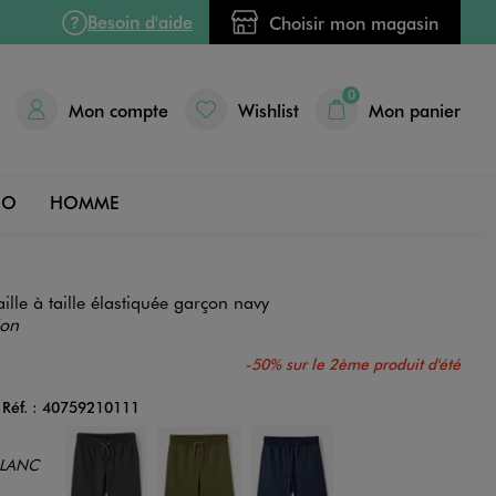
Besoin d'aide
Choisir mon magasin
0
Mon compte
Wishlist
Mon panier
DO
HOMME
le à taille élastiquée garçon navy
ion
-50% sur le 2ème produit d'été
Réf. :
40759210111
Couleur