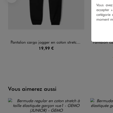
Précédent
Vous avez 
accepter 
catégorie 
moment mod
Pantalon cargo jogger en coton stretch à taille élastiquée garçon
Pantalon cargo 
19,99 €
Vous aimerez aussi