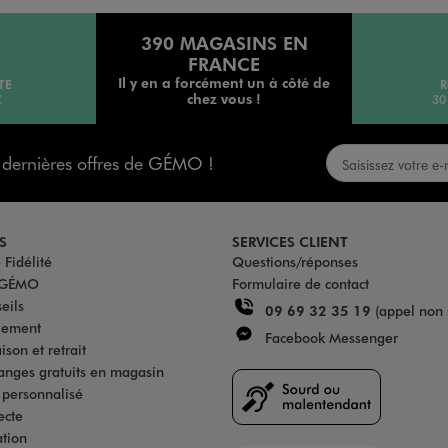
390 MAGASINS EN
FRANCE
Il y en a forcément un à côté de
TE
R
chez vous !
€
30
s dernières offres de GÉMO !
S
SERVICES CLIENT
Fidélité
Questions/réponses
u GÉMO
Formulaire de contact
eils
09 69 32 35 19
(appel non 
iement
Facebook Messenger
son et retrait
anges gratuits en magasin
s personnalisé
ecte
ation