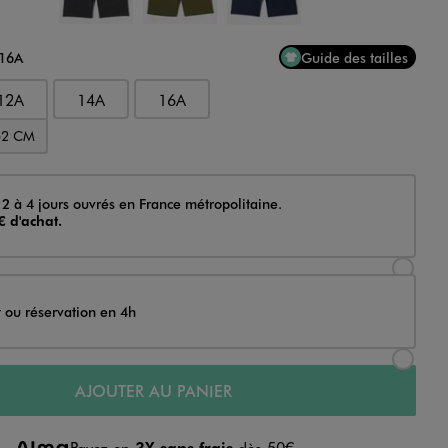
 16A
Guide des tailles
12A
14A
16A
52 CM
 2 à 4 jours ouvrés en France métropolitaine.
€ d'achat.
Sélectionner l’option de livraison Achat et li
t ou réservation en 4h
Sélectionner l’option de livraison Achat et r
AJOUTER AU PANIER
Payez en
3X sans frais
dès 50€