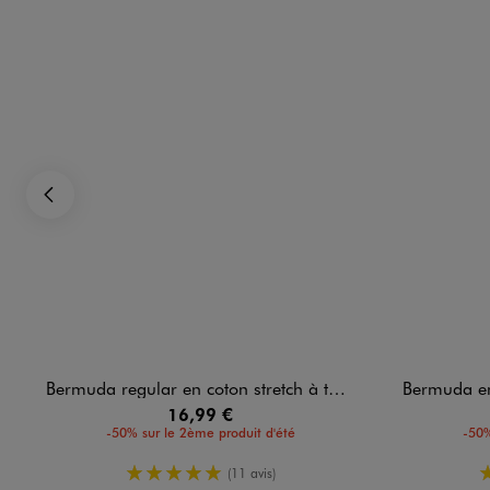
Précédent
Bermuda regular en coton stretch à taille élastiquée garçon
Bermuda en jersey
16,99 €
-50% sur le 2ème produit d'été
-50%
5/5 de moyenne
(11 avis)