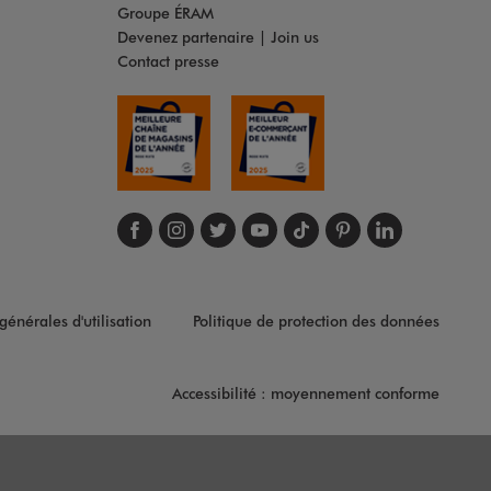
Groupe ÉRAM
Devenez partenaire | Join us
Contact presse
Suivez-nous sur face
Suivez-nous sur in
Suivez-nous sur t
Suivez-nous s
Suivez-nous
Suivez-no
Suivez
générales d'utilisation
Politique de protection des données
Accessibilité : moyennement conforme