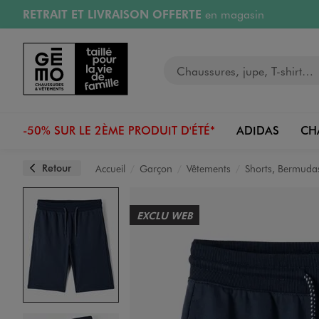
RETRAIT ET LIVRAISON OFFERTE
en magasin
Aller au contenu principal
Aller à la navigation
RÉSERVATION GRATUITE
4h en magasin
Retours OFFERTS
pendant 30 jours
LIVRAISON OFFERTE
A partir de 40€
Votre recherche
-50% SUR LE 2ÈME PRODUIT D'ÉTÉ*
ADIDAS
CH
Retour
Accueil
Garçon
Vêtements
Shorts, Bermuda
EXCLU WEB
Image 1 sur 4