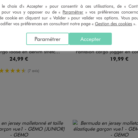
le choix d'« Accepter » pour consentir à ces utilisations, de « Con
» pour vous y opposer ou de «
Paramétrer
» vos préférences concern
de cookie en cliquant sur « Valider » pour valider vos options. Vous po
ifier vos préférences en consultant notre page «
Gestion des cookies
».
Paramétrer
Accepter
loose en denim stretch coloré garçon
Pantalon cargo jogger en coton stretch à taille él
24,99 €
19,99 €
4.5/5 de moyenne
(7 avis)