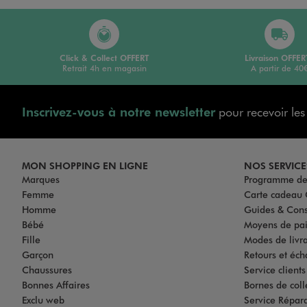
Click & Collect OFFERT
Livraison OFFER
Retrait 4h en magasin
A partir de 40
Inscrivez-vous à notre newsletter
pour recevoir le
MON SHOPPING EN LIGNE
NOS SERVICE
Marques
Programme de 
Femme
Carte cadea
Homme
Guides & Cons
Bébé
Moyens de pa
Fille
Modes de livrai
Garçon
Retours et éch
Chaussures
Service client
Bonnes Affaires
Bornes de coll
Exclu web
Service Répar