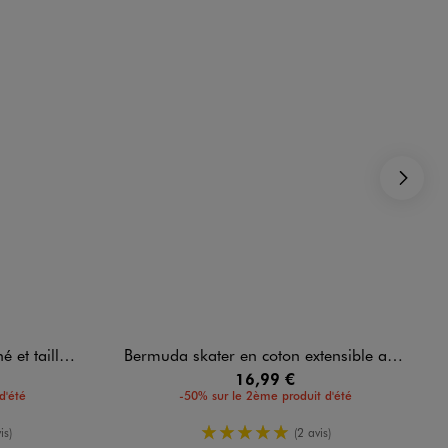
Su
tiquée garçon
Bermuda skater en coton extensible au coloris unique garçon
16,99 €
d'été
-50% sur le 2ème produit d'été
yenne
5/5 de moyenne
is)
(2 avis)