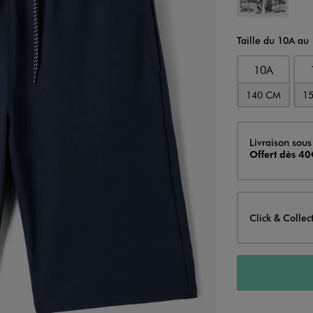
Taille du 10A au
10A
140 CM
1
Livraison
Livraison sous
Offert dès 40
Click & Collec