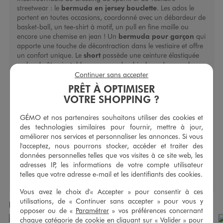
streetwear : le
bermuda en jersey bouclette
. Les ados le
portent en toutes occasions, coordonné avec un débardeur de
basket-ball, un tee-shirt à motif, un pull en fine maille ou
encore une chemise en jean ! Un
bermuda pour garçon
qui
apporte une touche de décontraction dans le vestiaire et offre
un confort unique. Le
short
possède une ceinture élastiquée
en bord-côte ajustable par un cordon bicolore, deux poches
dissimulées dans les coutures latérales et une poche plaquée
Continuer sans accepter
au dos.
PRÊT À OPTIMISER
VOTRE SHOPPING ?
Caractéristiques
GÉMO et nos partenaires souhaitons utiliser des cookies et
Nombre de poches exterieures :
3
des technologies similaires pour fournir, mettre à jour,
Type de longueur :
Court(e)
améliorer nos services et personnaliser les annonces. Si vous
Type de fermeture :
À enfiler
l'acceptez, nous pourrons stocker, accéder et traiter des
Type de coupe bas :
Droit
données personnelles telles que vos visites à ce site web, les
adresses IP, les informations de votre compte utilisateur
telles que votre adresse e-mail et les identifiants des cookies.
Vous avez le choix d'« Accepter » pour consentir à ces
utilisations, de « Continuer sans accepter » pour vous y
Produits achetés ensemble
opposer ou de «
Paramétrer
» vos préférences concernant
chaque catégorie de cookie en cliquant sur « Valider » pour