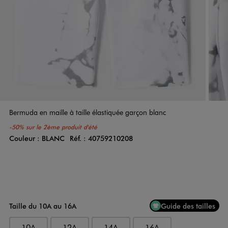
Bermuda en maille à taille élastiquée garçon blanc
-50% sur le 2ème produit d'été
Couleur :
BLANC
Réf. :
40759210208
Couleur
Choisissez votre Couleur
Taille du 10A au 16A
Guide des tailles
10A
12A
14A
16A