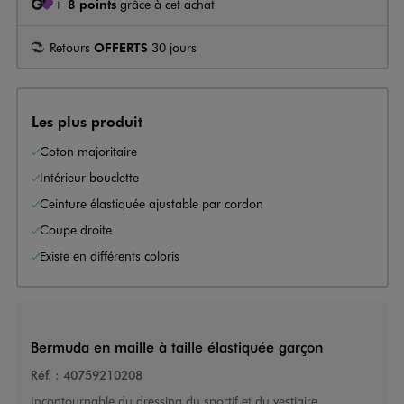
+
8 points
grâce à cet achat
Retours
OFFERTS
30 jours
Les plus produit
Coton majoritaire
Intérieur bouclette
Ceinture élastiquée ajustable par cordon
Coupe droite
Existe en différents coloris
Bermuda en maille à taille élastiquée garçon
Réf. :
40759210208
Incontournable du dressing du sportif et du vestiaire