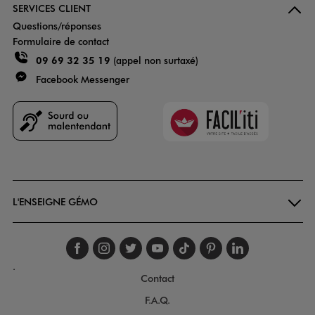
SERVICES CLIENT
Questions/réponses
Formulaire de contact
09 69 32 35 19
(appel non surtaxé)
Facebook Messenger
Faciliti
Goodays
L'ENSEIGNE GÉMO
Suivez-nous sur faceboo
Suivez-nous sur inst
Suivez-nous sur twi
Suivez-nous sur
Suivez-nous s
Suivez-nou
Suivez-
.
Contact
F.A.Q.