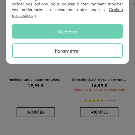
valider vos options. Vous pouvez à tout moment modifier
vos préférences en consultant notre page «
Gestion
des cookies
».
Accepter
Paramétrer
Pantalon cargo jogger en coton stretch à taille élastiquée garçon
Bermuda skater en coton extensible au coloris unique garçon
19,99 €
16,99 €
-50% sur le 2ème produit d'été
5/5 de moyenne
(2 avis)
AU PANIER
AU PANIER
AJOUTER
AJOUTER