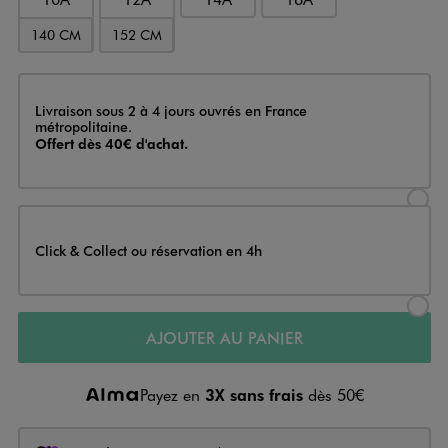
140 CM
152 CM
Livraison
Livraison sous 2 à 4 jours ouvrés en France
métropolitaine.
Offert dès 40€ d'achat.
Sélectionner l’option de livraison
Click & Collect ou réservation en 4h
Sélectionner l’option de livraiso
AJOUTER AU PANIER
Payez en
3X sans frais
dès 50€