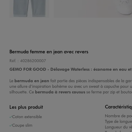
Image 4 sur 4
Bermuda femme en jean avec revers
Réf. :
40286200007
GEMO FOR GOOD - Délavage Waterless : économe en eau et 
Le
bermuda en jean
fait partie des pièces indispensables de la ga
une allure d’inspiration bohème ou avec un sweat à capuche pour u
silhouette. Ce
bermuda à revers cousus
se ferme par zip et bouton
Caractéristi
Les plus produit
Nombre de poc
Coton extensible
Type de longue
Coupe slim
Longueur du v