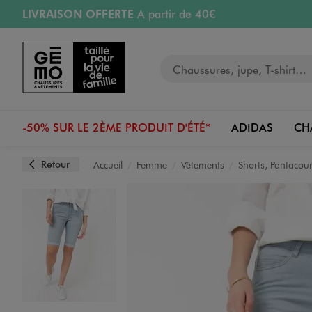
LIVRAISON OFFERTE
A partir de 40€
Aller au contenu principal
Aller à la navigation
RETRAIT ET LIVRAISON OFFERTE
en magasin
Votre recherche
RÉSERVATION GRATUITE
4h en magasin
Retours OFFERTS
pendant 30 jours
-50% SUR LE 2ÈME PRODUIT D'ÉTÉ*
ADIDAS
CH
Retour
Accueil
Femme
Vêtements
Shorts, Pantacour
Image 1 sur 4