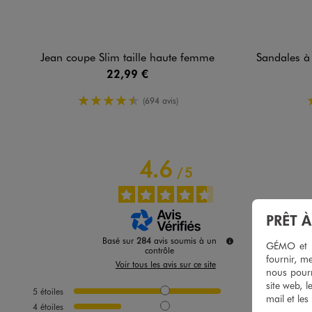
Jean coupe Slim taille haute femme
Sandales à brides
22,99 €
4.5/5 de moyenne
(694 avis)
4.6
/
5
PRÊT 
Basé sur
284
avis soumis à un
GÉMO et no
contrôle
fournir, me
Voir tous les avis sur ce site
nous pourr
site web, l
5
étoiles
204
mail et les
4
étoiles
65