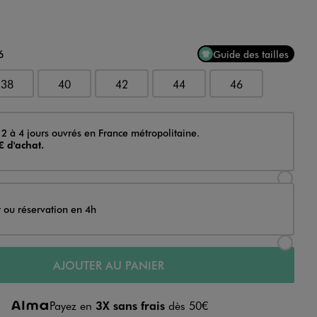
6
Guide des tailles
38
40
42
44
46
 2 à 4 jours ouvrés en France métropolitaine.
€ d'achat.
Sélectionner l’option de livraison Achat et li
t ou réservation en 4h
Sélectionner l’option de livraison Achat et r
AJOUTER AU PANIER
Payez en
3X sans frais
dès 50€