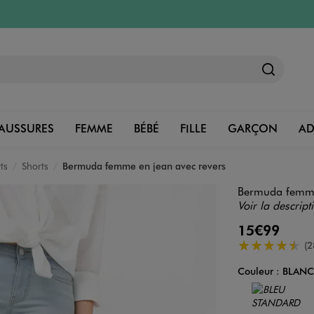
AUSSURES
FEMME
BÉBÉ
FILLE
GARÇON
A
ts
Shorts
Bermuda femme en jean avec revers
Bermuda femme 
Voir la descript
15€99
4.5/5 de moye
(2
Couleur :
BLANC
Couleur
Choisissez votre 