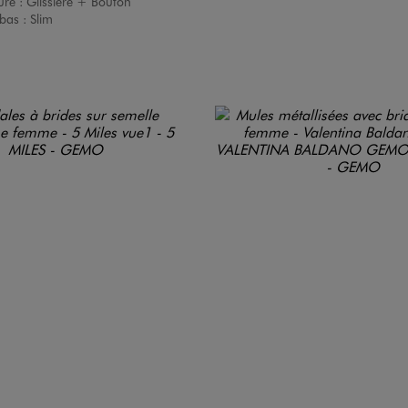
ure :
Glissière + Bouton
bas :
Slim