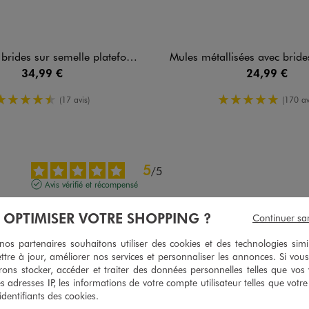
 sur semelle plateforme femme - 5 Miles
Mules métallisées avec brides à boucle femme - V
34,99 €
24,99 €
4.5/5 de moyenne
5/5 de moy
(17 avis)
(170 av
5
/
5
Avis vérifié et récompensé
Il est bien 

À OPTIMISER VOTRE SHOPPING ?
Mes devrez proposez divers couleur 

Continuer sa
Et divers sortes
s partenaires souhaitons utiliser des cookies et des technologies simi
Avis du
02/08/2026
, suite à une expérience du
18/07/2026
par
Marjorie 
ttre à jour, améliorer nos services et personnaliser les annonces. Si vous
ons stocker, accéder et traiter des données personnelles telles que vos v
Utile
(0)
Signaler
es adresses IP, les informations de votre compte utilisateur telles que votr
 identifiants des cookies.