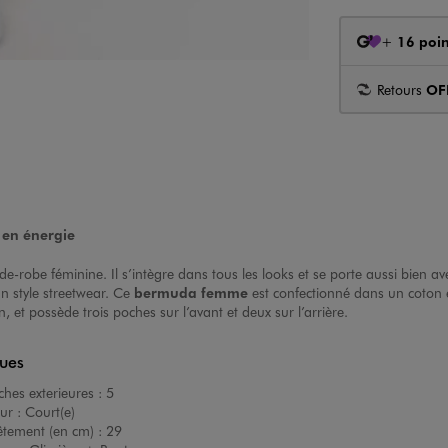
+
16 poin
Retours
OF
en énergie
rde-robe féminine. Il s’intègre dans tous les looks et se porte aussi bien 
n style streetwear. Ce
bermuda femme
est confectionné dans un coton 
, et possède trois poches sur l’avant et deux sur l’arrière.
ques
hes exterieures :
5
ur :
Court(e)
êtement (en cm) :
29