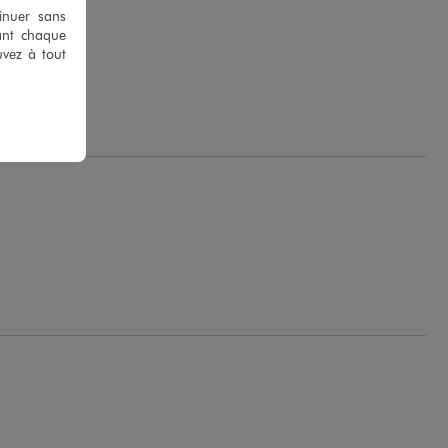
tinuer sans
ant chaque
uvez à tout
.