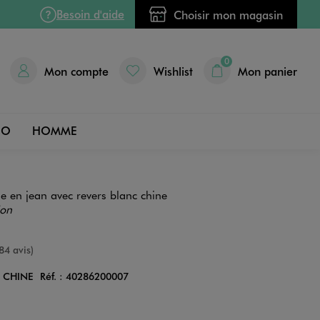
Besoin d'aide
Choisir mon magasin
0
Mon compte
Wishlist
Mon panier
DO
HOMME
en jean avec revers blanc chine
ion
nne
84 avis)
 CHINE
Réf. :
40286200007
Couleur