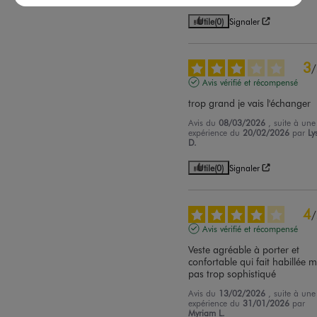
Utile
(0)
Signaler
3
/
Avis vérifié et récompensé
trop grand je vais l'échanger
Avis du
08/03/2026
, suite à une
expérience du
20/02/2026
par
Ly
D.
Utile
(0)
Signaler
4
/
Avis vérifié et récompensé
Veste agréable à porter et 
confortable qui fait habillée m
pas trop sophistiqué
Avis du
13/02/2026
, suite à une
expérience du
31/01/2026
par
Myriam L.