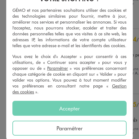
expérience du
23/05/2026
par
Basé sur
14
avis soumis à un
Sandrine L.
GÉMO et nos partenaires souhaitons utiliser des cookies et
contrôle
des technologies similaires pour fournir, mettre à jour,
Voir tous les avis sur ce site
Utile
(0)
Signaler
améliorer nos services et personnaliser les annonces. Si vous
l'acceptez, nous pourrons stocker, accéder et traiter des
5
étoiles
9
données personnelles telles que vos visites à ce site web, les
4
étoiles
4
4
/
adresses IP, les informations de votre compte utilisateur
3
étoiles
1
telles que votre adresse e-mail et les identifiants des cookies.
Avis vérifié et récompensé
2
étoiles
0
Veste hyper sympa pour un pet
1
étoile
0
Vous avez le choix d'« Accepter » pour consentir à ces
look sport
utilisations, de « Continuer sans accepter » pour vous y
opposer ou de «
Paramétrer
» vos préférences concernant
Trier les avis
Avis du
12/05/2026
, suite à une
expérience du
29/04/2026
par
A.
chaque catégorie de cookie en cliquant sur « Valider » pour
valider vos options. Vous pouvez à tout moment modifier
Utile
(0)
Signaler
vos préférences en consultant notre page «
Gestion
des cookies
».
5
/
Accepter
Avis vérifié et récompensé
Tout me convient très bien 👍
Paramétrer
Avis du
01/04/2026
, suite à une
expérience du
19/03/2026
par
Carole E.