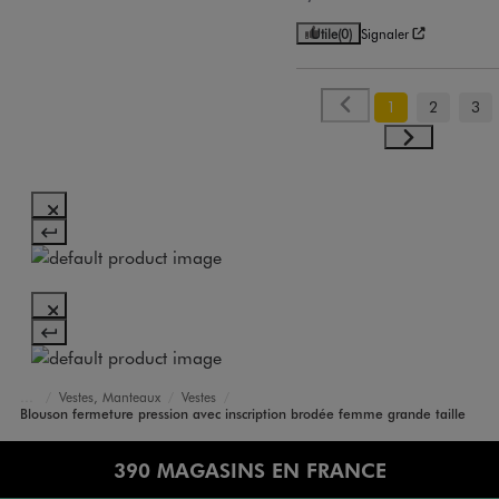
Utile
(0)
Signaler
1
2
3
Vestes, Manteaux
Vestes
Accueil
Femme
Vêtements
Blouson fermeture pression avec inscription brodée femme grande taille
390 MAGASINS EN FRANCE