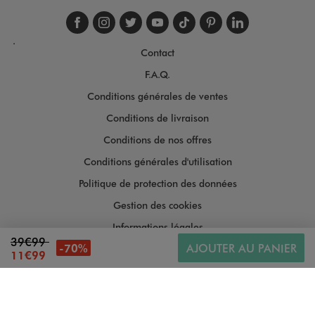
Suivez-nous sur faceboo
Suivez-nous sur inst
Suivez-nous sur twi
Suivez-nous sur
Suivez-nous s
Suivez-nou
Suivez-
.
Contact
F.A.Q.
Conditions générales de ventes
Conditions de livraison
Conditions de nos offres
Conditions générales d'utilisation
Politique de protection des données
Gestion des cookies
Informations légales
39€99
-70%
AJOUTER AU PANIER
Plan du site
11€99
Accessibilité : moyennement conforme
Copyright © 2026