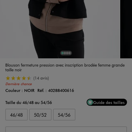
1
Sur 4
2
Sur 4
3
Sur 4
4
Sur 4
Blouson fermeture pression avec inscription brodée femme grande
taille noir
4.5/5 de moyenne
(14 avis)
Dernière chance
Couleur :
NOIR
Réf. :
40288400616
Couleur
Choisissez votre Couleur
Taille du 46/48 au 54/56
Guide des tailles
46/48
50/52
54/56