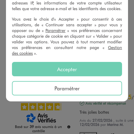
adresses IP, les informations de votre compte utilisateur
telles que votre adresse e-mail et les identifiants des cookies.
Vous avez le choix d'« Accepter » pour consentir à ces
utilisations, de « Continuer sans accepter » pour vous y
opposer ou de «
Paramétrer
» vos préférences concernant
chaque catégorie de cookie en cliquant sur « Valider » pour
Tee-shirt manches longues à col Claudine fleuri fille
Tee-shirt manches longues avec motif sur l’avant fille - K-Pop Demon Hunters
valider vos options. Vous pouvez à tout moment modifier
6,99 €
12,99 €
vos préférences en consultant notre page «
Gestion
-50% sur le 2ème produit d'été
-50% sur le 2ème produit d'été
des cookies
».
5/5 de moyenne
(4 avis)
Accepter
AU PANIER
AU PANIER
AJOUTER
AJOUTER
Paramétrer
4.7
5
/
5
/
Avis vérifié et récompensé
Très jolies bottes
Avis du
27/02/2026
, suite à un
12/02/2026
par
Marina M.
Basé sur
39
avis soumis à un
contrôle