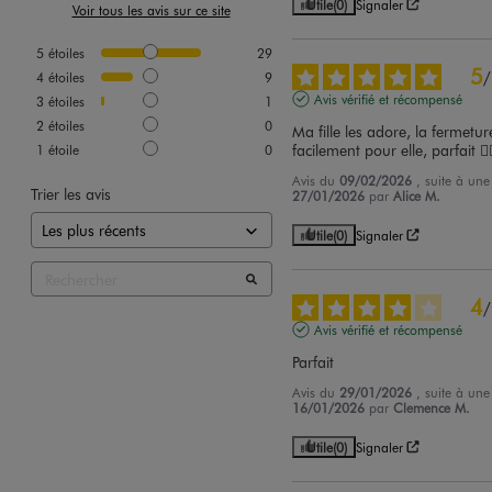
Utile
(0)
Signaler
Voir tous les avis sur ce site
5
étoiles
29
5
/
4
étoiles
9
Avis vérifié et récompensé
3
étoiles
1
2
étoiles
0
Ma fille les adore, la fermetur
facilement pour elle, parfait 👌
1
étoile
0
Avis du
09/02/2026
, suite à un
Trier les avis
27/01/2026
par
Alice M.
Utile
(0)
Signaler
4
/
Avis vérifié et récompensé
Parfait
Avis du
29/01/2026
, suite à un
16/01/2026
par
Clemence M.
Utile
(0)
Signaler