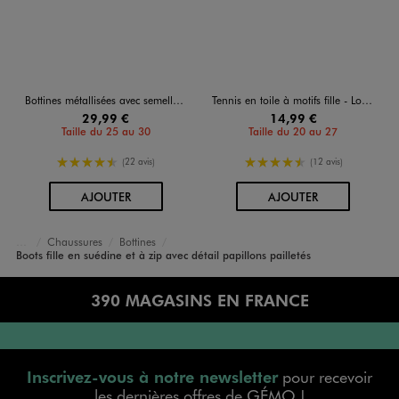
Bottines métallisées avec semelle crantée fille - Lovely Wings
Tennis en toile à motifs fille - Lovely Wings
29,99 €
14,99 €
Taille du 25 au 30
Taille du 20 au 27
4.5/5 de moyenne
4.5/5 de moyenne
(22 avis)
(12 avis)
AU PANIER
AU PANIER
AJOUTER
AJOUTER
Chaussures
Bottines
Accueil
Fille
Boots fille en suédine et à zip avec détail papillons pailletés
390 MAGASINS EN FRANCE
Inscrivez-vous à notre newsletter
pour recevoir
les dernières offres de GÉMO !