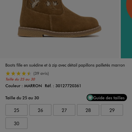
Boots fille en suédine et à zip avec détail papillons pailletés marron
4.5/5 de moyenne
(39 avis)
Taille du 25 au 30
Couleur :
MARRON
Réf. :
30127720361
Couleur
Choisissez votre Couleur
Taille du 25 au 30
Guide des tailles
25
26
27
28
29
30