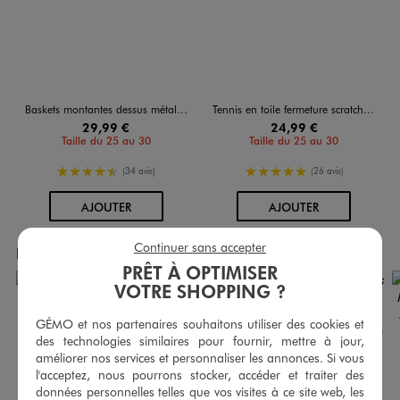
Baskets montantes dessus métallisé et verni fille - Lovely Wings
Tennis en toile fermeture scratch fille - Lovely Wings
29,99 €
24,99 €
Taille du 25 au 30
Taille du 25 au 30
4.5/5 de moyenne
5/5 de moyenne
(34 avis)
(26 avis)
AU PANIER
AU PANIER
AJOUTER
AJOUTER
Continuer sans accepter
Produits achetés ensemble
PRÊT À OPTIMISER
VOTRE SHOPPING ?
GÉMO et nos partenaires souhaitons utiliser des cookies et
des technologies similaires pour fournir, mettre à jour,
améliorer nos services et personnaliser les annonces. Si vous
l'acceptez, nous pourrons stocker, accéder et traiter des
données personnelles telles que vos visites à ce site web, les