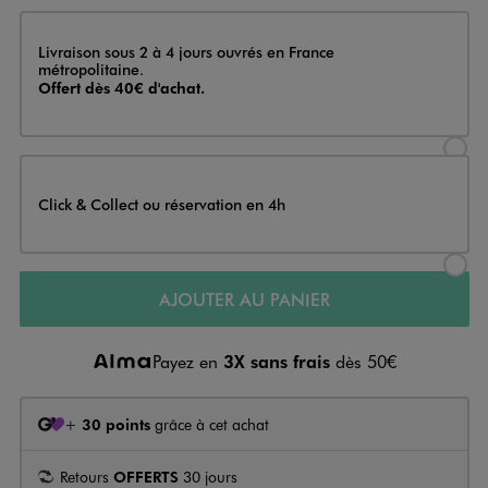
Livraison
Livraison sous 2 à 4 jours ouvrés en France
métropolitaine.
Offert dès 40€ d'achat.
Sélectionner l’option de livraison
Click & Collect ou réservation en 4h
Sélectionner l’option de livraiso
AJOUTER AU PANIER
Payez en
3X sans frais
dès 50€
+
30 points
grâce à cet achat
Retours
OFFERTS
30 jours