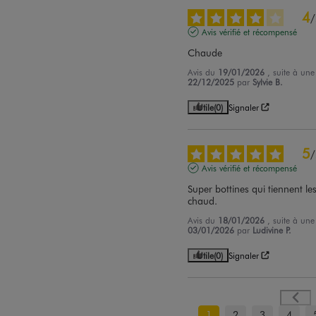
4
/
Avis vérifié et récompensé
Chaude
Avis du
19/01/2026
, suite à un
22/12/2025
par
Sylvie B.
Utile
(0)
Signaler
5
/
Avis vérifié et récompensé
Super bottines qui tiennent les
chaud.
Avis du
18/01/2026
, suite à un
03/01/2026
par
Ludivine P.
Utile
(0)
Signaler
1
2
3
4