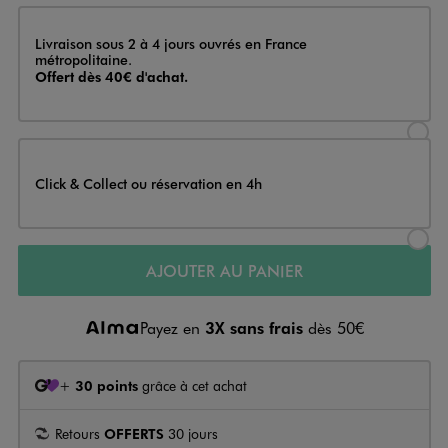
Livraison
Livraison sous 2 à 4 jours ouvrés en France
métropolitaine.
Offert dès 40€ d'achat.
Sélectionner l’option de livraison
Click & Collect ou réservation en 4h
Sélectionner l’option de livraiso
AJOUTER AU PANIER
Payez en
3X sans frais
dès 50€
+
30 points
grâce à cet achat
Retours
OFFERTS
30 jours