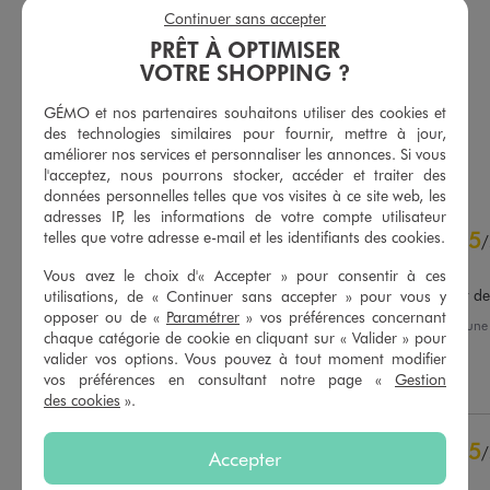
Continuer sans accepter
Pantalon cargo jogger en coton stretch à taille élastiquée garçon
Bermuda molletonné avec taille ajustable garçon
PRÊT À OPTIMISER
19,99 €
6,99 €
VOTRE SHOPPING ?
-50% sur le 2ème produit d'été
5/5 de moyenne
GÉMO et nos partenaires souhaitons utiliser des cookies et
(34 avis)
des technologies similaires pour fournir, mettre à jour,
AU PANIER
AU PANIER
AJOUTER
AJOUTER
améliorer nos services et personnaliser les annonces. Si vous
l'acceptez, nous pourrons stocker, accéder et traiter des
données personnelles telles que vos visites à ce site web, les
adresses IP, les informations de votre compte utilisateur
4.7
5
telles que votre adresse e-mail et les identifiants des cookies.
/
5
/
Avis vérifié et récompensé
Vous avez le choix d'« Accepter » pour consentir à ces
Mon enfant adore, produit de
utilisations, de « Continuer sans accepter » pour vous y
opposer ou de «
Paramétrer
» vos préférences concernant
Avis du
24/02/2026
, suite à un
chaque catégorie de cookie en cliquant sur « Valider » pour
06/10/2025
par
Rudy B.
Basé sur
68
avis soumis à un
valider vos options. Vous pouvez à tout moment modifier
contrôle
vos préférences en consultant notre page «
Gestion
Utile
(0)
Signaler
Voir tous les avis sur ce site
des cookies
».
5
étoiles
56
5
/
4
étoiles
9
Accepter
Avis vérifié et récompensé
3
étoiles
1