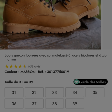
Boots garçon fourrées avec col matelassé à lacets bicolores et à zip
marron
4.5/5 de moyenne
(68 avis)
Couleur :
MARRON
Réf. :
30137750019
Couleur
Choisissez votre Couleur
Taille du 31 au 39
Guide des tailles
31
32
33
34
35
36
37
38
39