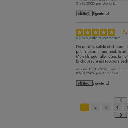
31/12/2025
par
Diana D.
Utile
(0)
Signaler
5
/
Avis vérifié et récompensé
De qualité, solide et chaude.
pris l’option imperméabilisant
Mon fils peut aller dans la neig
la chaussure est toujours sèc
Avis du
18/01/2026
, suite à un
02/01/2026
par
Anthony A.
Utile
(0)
Signaler
1
2
3
4