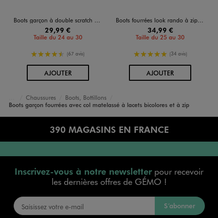
Boots garçon à double scratch et semelle crantée avec col matelassé
Boots fourrées look rando à zip garçon
29,99 €
34,99 €
Taille du 24 au 30
Taille du 25 au 30
4.5/5 de moyenne
5/5 de moyenne
(67 avis)
(34 avis)
AU PANIER
AU PANIER
AJOUTER
AJOUTER
Chaussures
Boots, Bottillons
Accueil
Garçon
Boots garçon fourrées avec col matelassé à lacets bicolores et à zip
390 MAGASINS EN FRANCE
Inscrivez-vous à notre newsletter
pour recevoir
les dernières offres de GÉMO !
S’abonner